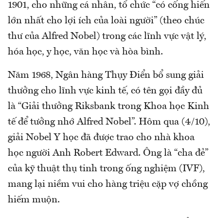
1901, cho những cá nhân, tổ chức “có cống hiến
lớn nhất cho lợi ích của loài người” (theo chúc
thư của Alfred Nobel) trong các lĩnh vực vật lý,
hóa học, y học, văn học và hòa bình.
Năm 1968, Ngân hàng Thụy Điển bổ sung giải
thưởng cho lĩnh vực kinh tế, có tên gọi đầy đủ
là “Giải thưởng Riksbank trong Khoa học Kinh
tế để tưởng nhớ Alfred Nobel”. Hôm qua (4/10),
giải Nobel Y học đã được trao cho nhà khoa
học người Anh Robert Edward. Ông là “cha đẻ”
của kỹ thuật thụ tinh trong ống nghiệm (IVF),
mang lại niềm vui cho hàng triệu cặp vợ chồng
hiếm muộn.