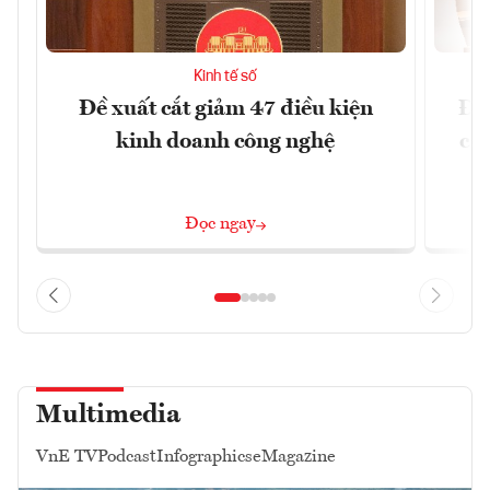
Kinh tế số
Đề xuất cắt giảm 47 điều kiện
Đề 
kinh doanh công nghệ
cấ
Đọc ngay
Multimedia
VnE TV
Podcast
Infographics
eMagazine