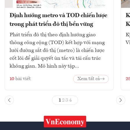
Định hướng metro và TOD chiến lược
K
trong phát triển đô thị bền vững
K
Phát triển đô thị theo định hướng giao
K
thông công cộng (TOD) kết hợp với mạng
V
lưới đường sắt đô thị (metro) là chiến lược
cốt lõi để giải quyết ùn tắc và tái cấu trúc
không gian. Mô hình này tập...
10
bài viết
Xem tất cả
2
1
2
3
4