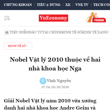
CHỨNG KHOÁN
TIÊU & DÙNG
XE
VNE TV
TECH CO
TIÊU ĐIỂM
ĐẦU TƯ
TÀI CHÍNH
KINH TẾ SỐ
KINH TẾ XANH
KINH TẾ SỐ
Nobel Vật lý 2010 thuộc về hai
nhà khoa học Nga
Vinh Nguyễn
V
17:24, 05/10/2010
Giải Nobel Vật lý năm 2010 vừa xướng
danh hai nhà khoa học Andre Geim và