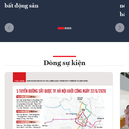
bất động sản
nôn
bất
Dòng sự kiện