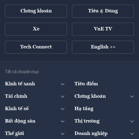
Chứng khoán
Tiêu & Dùng
Xe
VnE TV
Tech Connect
English ++
Tất cả chuyên mục
Kinh tế xanh
Tiêu điểm
Chuyển động xanh
Tài chính
Chứng khoán
Pháp lý
Ngân hàng
Doanh nghiệp niêm yết
Kinh tế số
Hạ tầng
Thương hiệu xanh
Thị trường vốn
Thị trường
Sản phẩm - Thị trường
Bất động sản
Thị trường
Diễn đàn
Thuế
Đầu tư
Tài sản số
Chính sách
Xuất nhập khẩu
Thế giới
Doanh nghiệp
Bảo hiểm
Quốc tế
Dịch vụ số