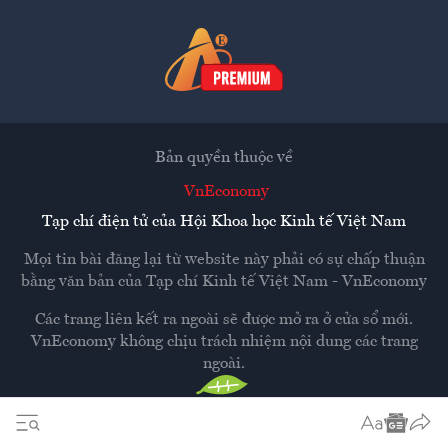
Bản quyền thuộc về
VnEconomy
Tạp chí điện tử của Hội Khoa học Kinh tế Việt Nam
Mọi tin bài đăng lại từ website này phải có sự chấp thuận
bằng văn bản của
Tạp chí Kinh tế Việt Nam - VnEconomy
Các trang liên kết ra ngoài sẽ được mở ra ở cửa sổ mới.
VnEconomy không chịu trách nhiệm nội dung các trang
ngoài.
Thiết kế và phát triển bởi
Hemera Media