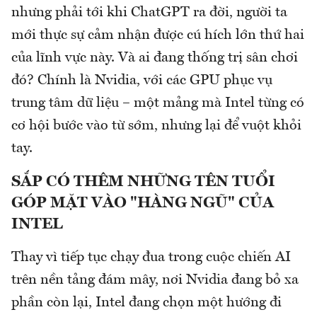
nhưng phải tới khi ChatGPT ra đời, người ta
mới thực sự cảm nhận được cú hích lớn thứ hai
của lĩnh vực này. Và ai đang thống trị sân chơi
đó? Chính là Nvidia, với các GPU phục vụ
trung tâm dữ liệu – một mảng mà Intel từng có
cơ hội bước vào từ sớm, nhưng lại để vuột khỏi
tay.
SẮP CÓ THÊM NHỮNG TÊN TUỔI
GÓP MẶT VÀO "HÀNG NGŨ" CỦA
INTEL
Thay vì tiếp tục chạy đua trong cuộc chiến AI
trên nền tảng đám mây, nơi Nvidia đang bỏ xa
phần còn lại, Intel đang chọn một hướng đi