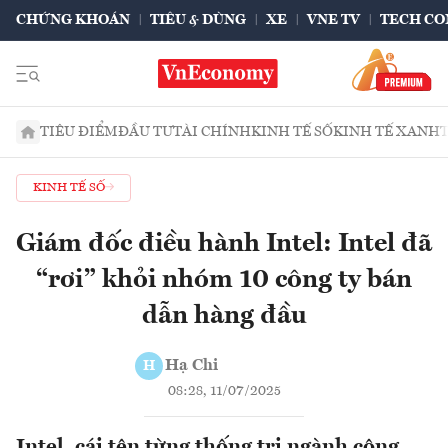
CHỨNG KHOÁN
TIÊU & DÙNG
XE
VNE TV
TECH CO
TIÊU ĐIỂM
ĐẦU TƯ
TÀI CHÍNH
KINH TẾ SỐ
KINH TẾ XANH
KINH TẾ SỐ
Giám đốc điều hành Intel: Intel đã
“rơi” khỏi nhóm 10 công ty bán
dẫn hàng đầu
Hạ Chi
H
08:28, 11/07/2025
Intel, cái tên từng thống trị ngành công