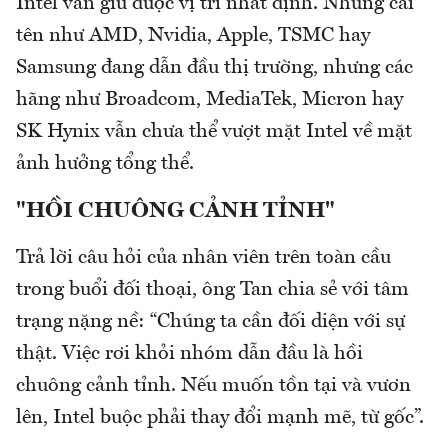
Intel vẫn giữ được vị trí nhất định. Những cái
tên như AMD, Nvidia, Apple, TSMC hay
Samsung đang dẫn đầu thị trường, nhưng các
hãng như Broadcom, MediaTek, Micron hay
SK Hynix vẫn chưa thể vượt mặt Intel về mặt
ảnh hưởng tổng thể.
"HỒI CHUÔNG CẢNH TỈNH"
Trả lời câu hỏi của nhân viên trên toàn cầu
trong buổi đối thoại, ông Tan chia sẻ với tâm
trạng nặng nề: “Chúng ta cần đối diện với sự
thật. Việc rơi khỏi nhóm dẫn đầu là hồi
chuông cảnh tỉnh. Nếu muốn tồn tại và vươn
lên, Intel buộc phải thay đổi mạnh mẽ, từ gốc”.