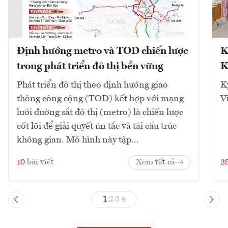
Định hướng metro và TOD chiến lược
K
trong phát triển đô thị bền vững
K
Phát triển đô thị theo định hướng giao
K
thông công cộng (TOD) kết hợp với mạng
V
lưới đường sắt đô thị (metro) là chiến lược
cốt lõi để giải quyết ùn tắc và tái cấu trúc
không gian. Mô hình này tập...
10
bài viết
Xem tất cả
2
1
2
3
4