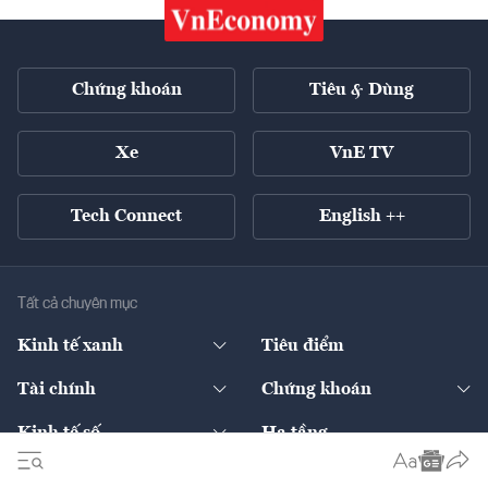
Chứng khoán
Tiêu & Dùng
Xe
VnE TV
Tech Connect
English ++
Tất cả chuyên mục
Kinh tế xanh
Tiêu điểm
Chuyển động xanh
Tài chính
Chứng khoán
Pháp lý
Ngân hàng
Doanh nghiệp niêm yết
Kinh tế số
Hạ tầng
Thương hiệu xanh
Thị trường vốn
Thị trường
Sản phẩm - Thị trường
Bất động sản
Thị trường
Diễn đàn