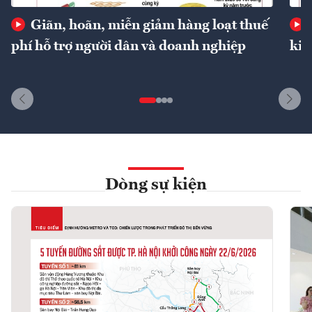
Giãn, hoãn, miễn giảm hàng loạt thuế
phí hỗ trợ người dân và doanh nghiệp
kin
Dòng sự kiện