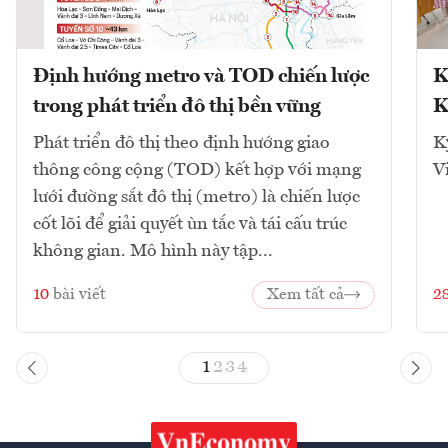
Định hướng metro và TOD chiến lược
K
trong phát triển đô thị bền vững
K
Phát triển đô thị theo định hướng giao
K
thông công cộng (TOD) kết hợp với mạng
V
lưới đường sắt đô thị (metro) là chiến lược
cốt lõi để giải quyết ùn tắc và tái cấu trúc
không gian. Mô hình này tập...
10
bài viết
Xem tất cả
2
1
2
3
4