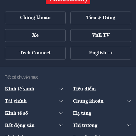
Chứng khoán
Tiêu & Dùng
Xe
VnE TV
Tech Connect
English ++
Tất cả chuyên mục
Kinh tế xanh
Tiêu điểm
Chuyển động xanh
Tài chính
Chứng khoán
Pháp lý
Ngân hàng
Doanh nghiệp niêm yết
Kinh tế số
Hạ tầng
Thương hiệu xanh
Thị trường vốn
Thị trường
Sản phẩm - Thị trường
Bất động sản
Thị trường
Diễn đàn
Thuế
Đầu tư
Tài sản số
Chính sách
Xuất nhập khẩu