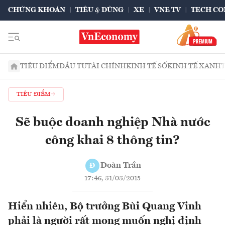
CHỨNG KHOÁN
TIÊU & DÙNG
XE
VNE TV
TECH CO
TIÊU ĐIỂM
ĐẦU TƯ
TÀI CHÍNH
KINH TẾ SỐ
KINH TẾ XANH
TIÊU ĐIỂM
Sẽ buộc doanh nghiệp Nhà nước
công khai 8 thông tin?
Đoàn Trần
Đ
17:46, 31/03/2015
Hiển nhiên, Bộ trưởng Bùi Quang Vinh
phải là người rất mong muốn nghị định