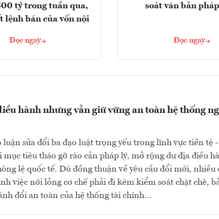
300 tỷ trong tuần qua,
soát văn bản pháp
t lệnh bán của vốn nội
Đọc ngay
Đọc ngay
điều hành nhưng vẫn giữ vững an toàn hệ thống n
luận sửa đổi ba đạo luật trọng yếu trong lĩnh vực tiền tệ -
 mục tiêu tháo gỡ rào cản pháp lý, mở rộng dư địa điều h
hông lệ quốc tế. Dù đồng thuận về yêu cầu đổi mới, nhiều 
h việc nới lỏng cơ chế phải đi kèm kiểm soát chặt chẽ, b
nh đổi an toàn của hệ thống tài chính…