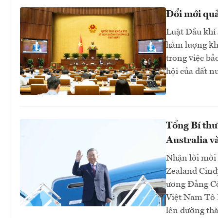
Đổi mới quả
Luật Dầu khí 
hàm lượng kho
trong việc bả
hội của đất 
Tổng Bí thư
Australia 
Nhận lời mời
Zealand Cind
ương Đảng Cộ
Việt Nam Tô 
lên đường thă