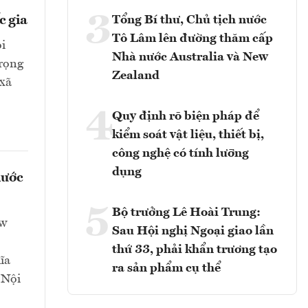
3
c gia
Tổng Bí thư, Chủ tịch nước
Tô Lâm lên đường thăm cấp
ỏi
Nhà nước Australia và New
trọng
Zealand
 xã
4
Quy định rõ biện pháp để
kiểm soát vật liệu, thiết bị,
công nghệ có tính lưỡng
dụng
nước
5
Bộ trưởng Lê Hoài Trung:
ew
Sau Hội nghị Ngoại giao lần
thứ 33, phải khẩn trương tạo
ĩa
ra sản phẩm cụ thể
 Nội