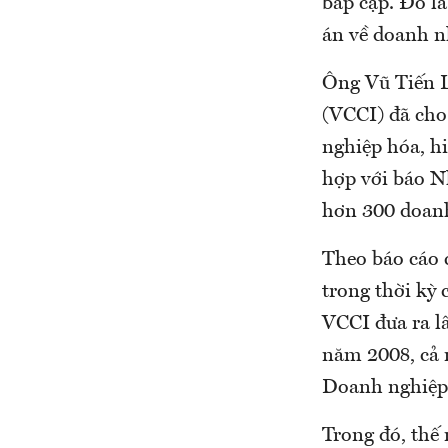
bấp cập. Đó l
án về doanh 
Ông Vũ Tiến 
(VCCI) đã cho
nghiệp hóa, hi
hợp với báo N
hơn 300 doanh
Theo báo cáo 
trong thời kỳ 
VCCI đưa ra lấ
năm 2008, cả 
Doanh nghiệp 
Trong đó, thế