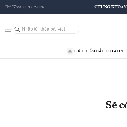
Chủ Nhật, 09/08/2026
CHỨNG KHOÁN
TIÊU ĐIỂM
ĐẦU TƯ
TÀI CH
Sẽ c