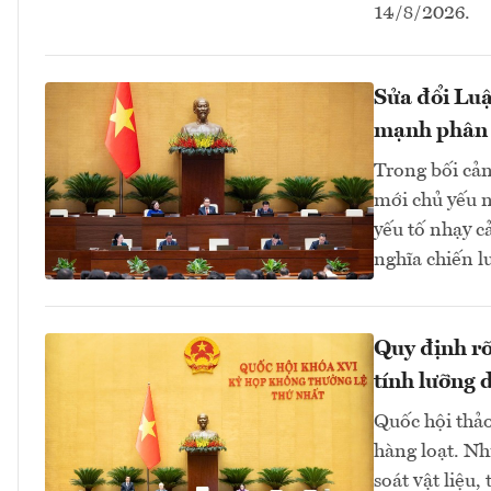
14/8/2026.
Sửa đổi Luậ
mạnh phân
Trong bối cản
mới chủ yếu n
yếu tố nhạy c
nghĩa chiến lư
Quy định rõ 
tính lưỡng 
Quốc hội thảo
hàng loạt. Nh
soát vật liệu,