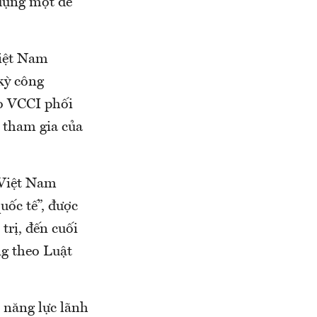
dựng một đề
iệt Nam
kỳ công
do VCCI phối
 tham gia của
 Việt Nam
uốc tế”, được
trị, đến cuối
g theo Luật
 năng lực lãnh