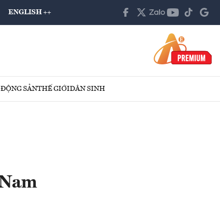
ENGLISH ++
 ĐỘNG SẢN
THẾ GIỚI
DÂN SINH
t Nam