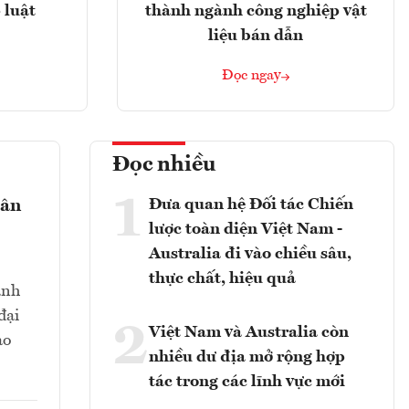
 luật
thành ngành công nghiệp vật
liệu bán dẫn
Đọc ngay
Đọc nhiều
1
Đưa quan hệ Đối tác Chiến
gân
lược toàn diện Việt Nam -
Australia đi vào chiều sâu,
thực chất, hiệu quả
ành
đại
2
Việt Nam và Australia còn
ảo
nhiều dư địa mở rộng hợp
tác trong các lĩnh vực mới