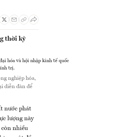
g thời kỳ
ông nghiệp hóa,
ại diễn đàn để
ất nước phát
 lực lượng này
n còn nhiều