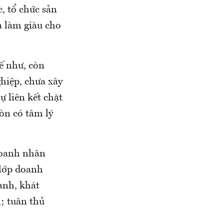
, tổ chức sản
à làm giàu cho
ế như, còn
hiệp, chưa xây
 liên kết chặt
òn có tâm lý
 doanh nhân
 lớp doanh
anh, khát
; tuân thủ