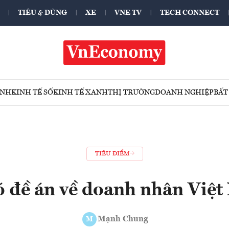
TIÊU & DÙNG
XE
VNE TV
TECH CONNECT
ÍNH
KINH TẾ SỐ
KINH TẾ XANH
THỊ TRƯỜNG
DOANH NGHIỆP
BẤT
TIÊU ĐIỂM
ó đề án về doanh nhân Việ
Mạnh Chung
M