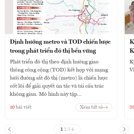
Định hướng metro và TOD chiến lược
K
trong phát triển đô thị bền vững
K
Phát triển đô thị theo định hướng giao
K
thông công cộng (TOD) kết hợp với mạng
V
lưới đường sắt đô thị (metro) là chiến lược
cốt lõi để giải quyết ùn tắc và tái cấu trúc
không gian. Mô hình này tập...
10
bài viết
Xem tất cả
2
1
2
3
4