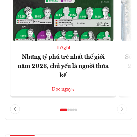
Thế giới
Những tỷ phú trẻ nhất thế giới
Số n
năm 2026, chủ yếu là người thừa
26%
kế
Đọc ngay