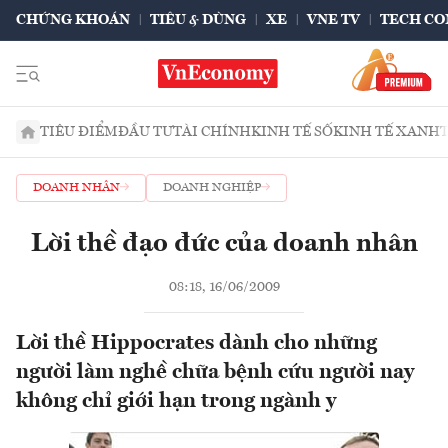
CHỨNG KHOÁN
TIÊU & DÙNG
XE
VNE TV
TECH CO
TIÊU ĐIỂM
ĐẦU TƯ
TÀI CHÍNH
KINH TẾ SỐ
KINH TẾ XANH
DOANH NHÂN
DOANH NGHIỆP
Lời thề đạo đức của doanh nhân
08:18, 16/06/2009
Lời thề Hippocrates dành cho những
người làm nghề chữa bệnh cứu người nay
không chỉ giới hạn trong ngành y