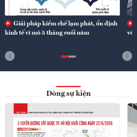
Giải pháp kiềm chế lạm phát, ổn định
kinh tế vĩ mô 5 tháng cuối năm
về 
Dòng sự kiện