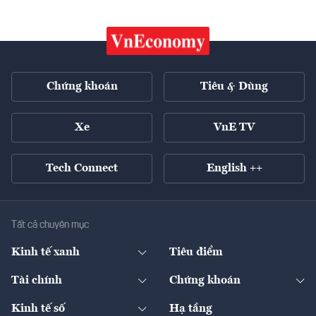
Chứng khoán
Tiêu & Dùng
Xe
VnE TV
Tech Connect
English ++
Tất cả chuyên mục
Kinh tế xanh
Tiêu điểm
Chuyển động xanh
Tài chính
Chứng khoán
Pháp lý
Ngân hàng
Doanh nghiệp niêm yết
Kinh tế số
Hạ tầng