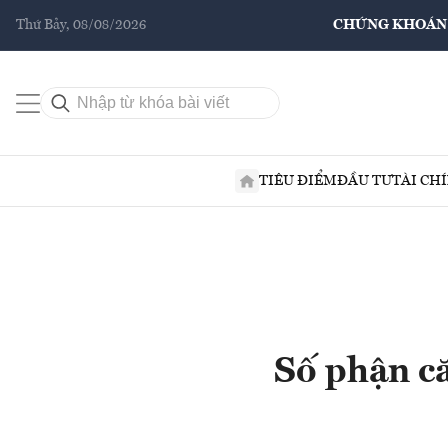
Thứ Bảy, 08/08/2026
CHỨNG KHOÁN
TIÊU ĐIỂM
ĐẦU TƯ
TÀI CH
Số phận că