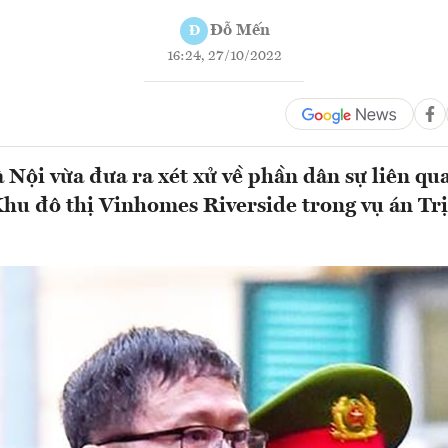
Đỗ Mến
Đ
16:24, 27/10/2022
ội vừa đưa ra xét xử về phần dân sự liên qu
 Khu đô thị Vinhomes Riverside trong vụ án T