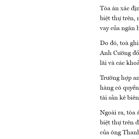
Tòa án xác đị
biệt thự trên,
vay của ngân 
Do đó, toà gh
Anh Cường đồn
lãi và các kho
Trường hợp an
hàng có quyền
tài sản kê bi
Ngoài ra, tòa 
biệt thự trên
của ông Thanh 