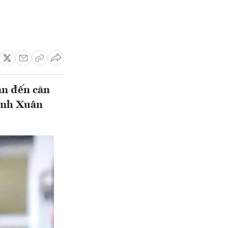
an đến căn
rịnh Xuân