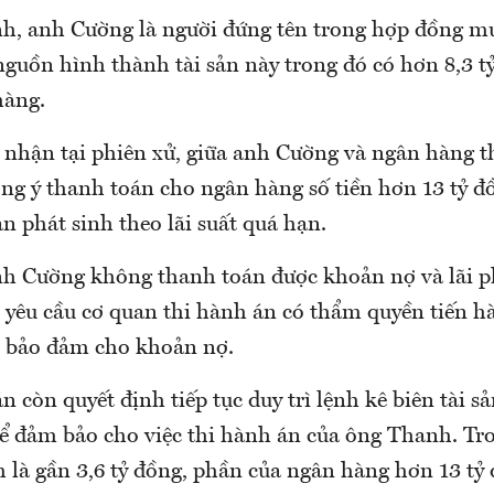
nh, anh Cường là người đứng tên trong hợp đồng m
 nguồn hình thành tài sản này trong đó có hơn 8,3 tỷ
hàng.
i nhận tại phiên xử, giữa anh Cường và ngân hàng t
g ý thanh toán cho ngân hàng số tiền hơn 13 tỷ đồ
ản phát sinh theo lãi suất quá hạn.
h Cường không thanh toán được khoản nợ và lãi p
 yêu cầu cơ quan thi hành án có thẩm quyền tiến h
ên bảo đảm cho khoản nợ.
án còn quyết định tiếp tục duy trì lệnh kê biên tài s
 để đảm bảo cho việc thi hành án của ông Thanh. T
là gần 3,6 tỷ đồng, phần của ngân hàng hơn 13 tỷ 