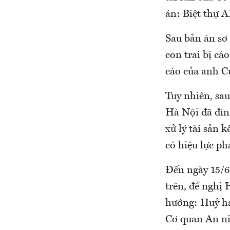
án: Biệt thự A
Sau bản án sơ
con trai bị cá
cáo của anh Cư
Tuy nhiên, sa
Hà Nội đã đìn
xử lý tài sản
có hiệu lực ph
Đến ngày 15/6
trên, đề nghị
hướng: Huỷ hai
Cơ quan An ni