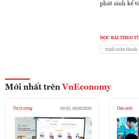
phát sinh kể 
ĐỌC BÀI THEO T
trịnh xuân thanh
Mới nhất trên
VnEconomy
Thị trường
Dân sinh
09:30, 08/08/2026