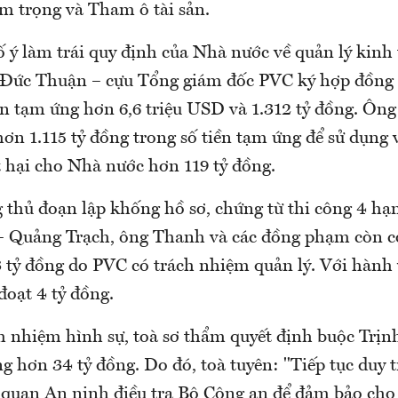
m trọng và Tham ô tài sản.
ố ý làm trái quy định của Nhà nước về quản lý kinh
 Đức Thuận – cựu Tổng giám đốc PVC ký hợp đồng 
 tạm ứng hơn 6,6 triệu USD và 1.312 tỷ đồng. Ôn
hơn 1.115 tỷ đồng trong số tiền tạm ứng để sử dụng
t hại cho Nhà nước hơn 119 tỷ đồng.
g thủ đoạn lập khống hồ sơ, chứng từ thi công 4 h
 Quảng Trạch, ông Thanh và các đồng phạm còn c
 tỷ đồng do PVC có trách nhiệm quản lý. Với hành 
oạt 4 tỷ đồng.
h nhiệm hình sự, toà sơ thẩm quyết định buộc Trị
g hơn 34 tỷ đồng. Do đó, toà tuyên: "Tiếp tục duy t
ơ quan An ninh điều tra Bộ Công an để đảm bảo cho 