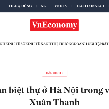
TIÊU & DÙNG
XE
VNE TV
TECH CONNECT
ÍNH
KINH TẾ SỐ
KINH TẾ XANH
THỊ TRƯỜNG
DOANH NGHIỆP
BẤT
DÂN SINH
n biệt thự ở Hà Nội trong 
Xuân Thanh