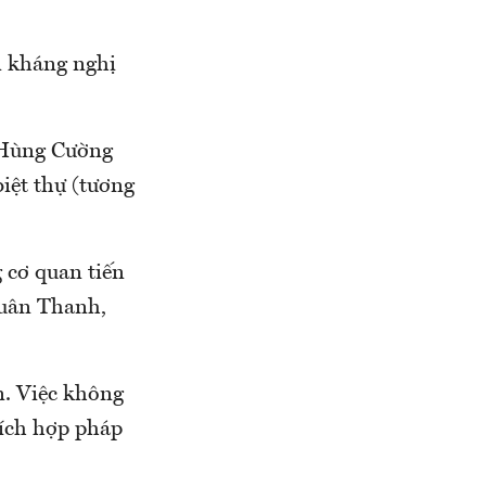
 kháng nghị
h Hùng Cường
iệt thự (tương
 cơ quan tiến
Xuân Thanh,
n. Việc không
 ích hợp pháp