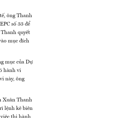
 tế, ông Thanh
EPC số 33 để
g Thanh quyết
 vào mục đích
ạng mục của Dự
ó hành vi
vi này, ông
nh Xuân Thanh
rì lệnh kê biên
việc thi hành