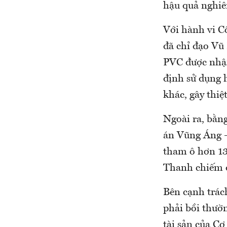
hậu quả nghiê
Với hành vi C
đã chỉ đạo Vũ
PVC được nhận
định sử dụng 
khác, gây thiệ
Ngoài ra, bằn
án Vũng Áng –
tham ô hơn 13
Thanh chiếm đ
Bên cạnh trác
phải bồi thườn
tài sản của C