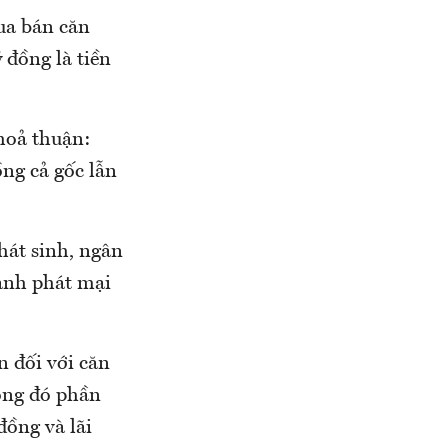
ua bán căn
 đồng là tiền
hoả thuận:
ng cả gốc lẫn
hát sinh, ngân
ành phát mại
ản đối với căn
rong đó phần
đồng và lãi