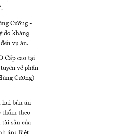
".
ùng Cường -
Lý do kháng
 đến vụ án.
D Cấp cao tại
 tuyên về phần
 Hùng Cường)
 hai bản án
c thẩm theo
 tài sản của
nh án: Biệt