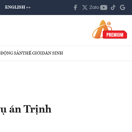
ENGLISH ++
 ĐỘNG SẢN
THẾ GIỚI
DÂN SINH
vụ án Trịnh