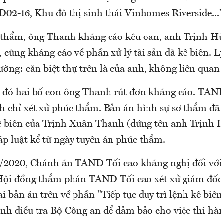
D02-16, Khu đô thị sinh thái Vinhomes Riverside...
 thẩm, ông Thanh kháng cáo kêu oan, anh Trịnh H
o, cũng kháng cáo về phần xử lý tài sản đã kê biên. 
ờng: căn biệt thự trên là của anh, không liên quan
u đó hai bố con ông Thanh rút đơn kháng cáo. TAN
h chỉ xét xử phúc thẩm. Bản án hình sự sơ thẩm đã
 kê biên của Trịnh Xuân Thanh (đứng tên anh Trịnh
áp luật kể từ ngày tuyên án phúc thẩm.
/2020, Chánh án TAND Tối cao kháng nghị đối với
 Hội đồng thẩm phán TAND Tối cao xét xử giám đố
 bản án trên về phần "Tiếp tục duy trì lệnh kê biên
nh điều tra Bộ Công an để đảm bảo cho việc thi hà