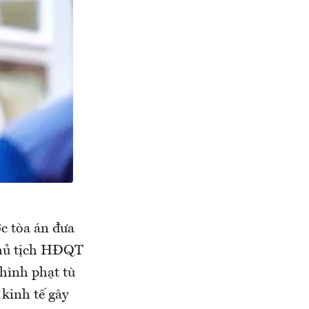
c tòa án đưa
Chủ tịch HĐQT
hình phạt tù
 kinh tế gây