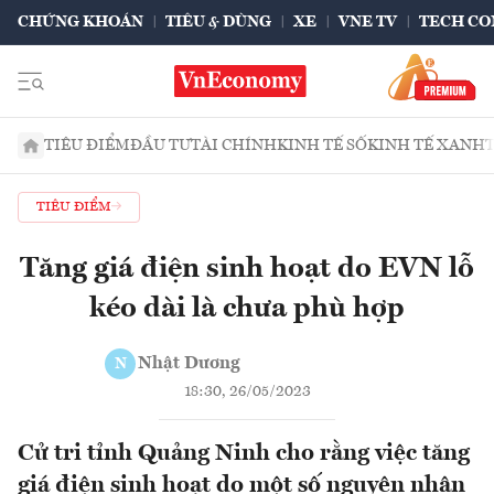
CHỨNG KHOÁN
TIÊU & DÙNG
XE
VNE TV
TECH CO
TIÊU ĐIỂM
ĐẦU TƯ
TÀI CHÍNH
KINH TẾ SỐ
KINH TẾ XANH
TIÊU ĐIỂM
Tăng giá điện sinh hoạt do EVN lỗ
kéo dài là chưa phù hợp
Nhật Dương
N
18:30, 26/05/2023
Cử tri tỉnh Quảng Ninh cho rằng việc tăng
giá điện sinh hoạt do một số nguyên nhân