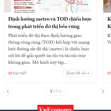
Định hướng metro và TOD chiến lược
K
trong phát triển đô thị bền vững
K
Phát triển đô thị theo định hướng giao
K
thông công cộng (TOD) kết hợp với mạng
V
lưới đường sắt đô thị (metro) là chiến lược
cốt lõi để giải quyết ùn tắc và tái cấu trúc
không gian. Mô hình này tập...
10
bài viết
Xem tất cả
2
1
2
3
4