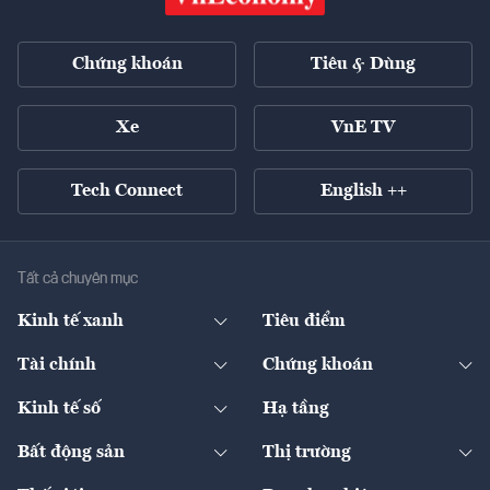
Chứng khoán
Tiêu & Dùng
Xe
VnE TV
Tech Connect
English ++
Tất cả chuyên mục
Kinh tế xanh
Tiêu điểm
Chuyển động xanh
Tài chính
Chứng khoán
Pháp lý
Ngân hàng
Doanh nghiệp niêm yết
Kinh tế số
Hạ tầng
Thương hiệu xanh
Thị trường vốn
Thị trường
Sản phẩm - Thị trường
Bất động sản
Thị trường
Diễn đàn
Thuế
Đầu tư
Tài sản số
Chính sách
Xuất nhập khẩu