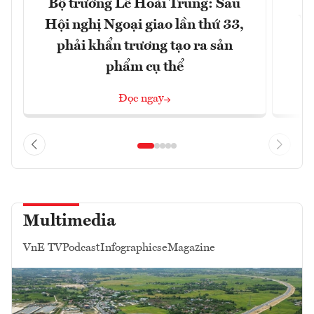
Bộ trưởng Lê Hoài Trung: Sau
Vi
Hội nghị Ngoại giao lần thứ 33,
đ
phải khẩn trương tạo ra sản
phẩm cụ thể
Đọc ngay
Multimedia
VnE TV
Podcast
Infographics
eMagazine