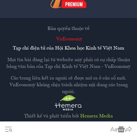
Bản quyền thuộc về
VnEconomy
Tạp chí điện tử của Hội Khoa học Kinh tế Việt Nam
Mọi tin bài đăng lại từ website này phải có sự chấp thuận
bằng văn bản của
Tạp chí Kinh tế Việt Nam - VnEconomy
Các trang liên kết ra ngoài sẽ được mở ra ở cửa sổ mới.
VnEconomy không chịu trách nhiệm nội dung các trang
ngoài.
Thiết kế và phát triển bởi
Hemera Media
Dựa trên nền tảng
Hemera AI CMS