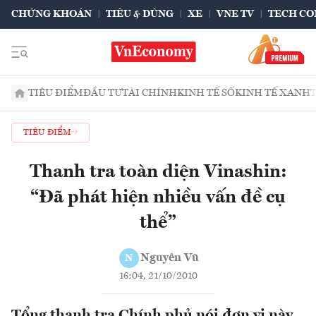
CHỨNG KHOÁN
TIÊU & DÙNG
XE
VNE TV
TECH CO
TIÊU ĐIỂM
ĐẦU TƯ
TÀI CHÍNH
KINH TẾ SỐ
KINH TẾ XANH
TIÊU ĐIỂM
Thanh tra toàn diện Vinashin:
“Đã phát hiện nhiều vấn đề cụ
thể”
Nguyên Vũ
N
16:04, 21/10/2010
Tổng thanh tra Chính phủ nói đơn vị này