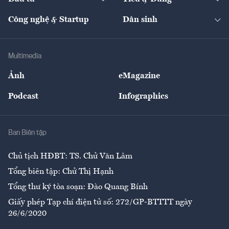
Quản trị số
Cafe BĐS
Thị trường
Kinh doanh
Kết nối
Tạp chí kinh tế Việt Nam
eMagazine
Nhà đầu tư
Du lịch
Công nghệ & Startup
Dân sinh
Tư vấn
Nông sản
Doanh nhân
Tư vấn Tiêu & Dùng
Infographics
Hạ tầng
Sức khỏe
Khung pháp lý
Doanh nghiệp
Địa phương
Thị trường
Bảo hiểm
Multimedia
Sự kiện
Nhân lực
Ảnh
eMagazine
Đẹp +
An sinh
Podcast
Infographics
Giải trí
Y tế
Nhà
Ban Biên tập
Ẩm thực
Chủ tịch HĐBT: TS. Chử Văn Lâm
Tổng biên tập: Chử Thị Hạnh
Tổng thư ký tòa soạn: Đào Quang Bính
Giấy phép Tạp chí điện tử số: 272/GP-BTTTT ngày
26/6/2020