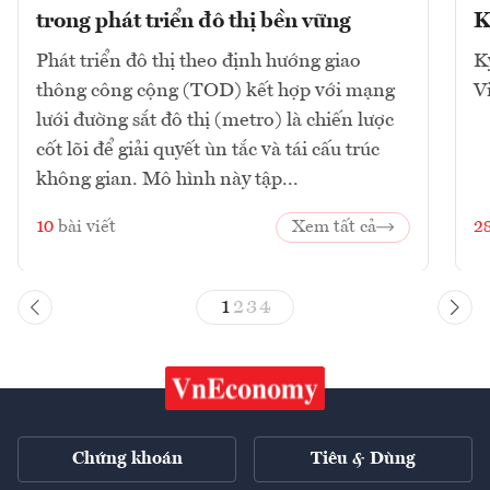
trong phát triển đô thị bền vững
K
Phát triển đô thị theo định hướng giao
K
thông công cộng (TOD) kết hợp với mạng
V
lưới đường sắt đô thị (metro) là chiến lược
cốt lõi để giải quyết ùn tắc và tái cấu trúc
không gian. Mô hình này tập...
10
bài viết
Xem tất cả
2
1
2
3
4
Chứng khoán
Tiêu & Dùng