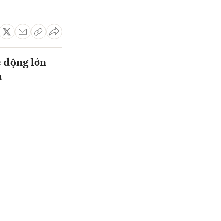
c động lớn
a