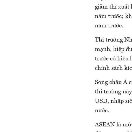
giảm thì xuất
năm trước; kh
năm trước.
Thị trường Nhậ
mạnh, hiệp đị
trước có hiệu 
chính sách kí
Song châu Á c
thị trường này
USD, nhập siêu
nước.
ASEAN là một 