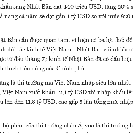
 khẩu sang Nhật Bản đạt 440 triệu USD, tăng 20% s
ả năng cả năm sẽ đạt gần 1 tỷ USD so với mức 820 
t Bản cần được quan tâm, vì hiện có ba lợi thế: đồ
nh đối tác kinh tế Việt Nam - Nhật Bản với nhiều ư
lực từ đầu tháng 7; kinh tế Nhật Bản đã có dấu hiệu
ch thích tiêu dùng của Chính phủ.
ũng là thị trường mà Việt Nam nhập siêu lớn nhất. 
, Việt Nam xuất khẩu 12,1 tỷ USD thì nhập khẩu lên
 lên đến 11,8 tỷ USD, cao gấp 5 lần tổng mức nhập
bộ phận của thị trường châu Á, vừa là thị trường l