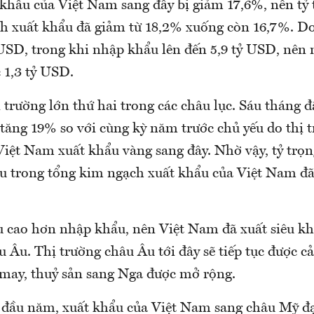
khẩu của Việt Nam sang đây bị giảm 17,6%, nên tỷ 
h xuất khẩu đã giảm từ 18,2% xuống còn 16,7%. D
 USD, trong khi nhập khẩu lên đến 5,9 tỷ USD, nên 
1,3 tỷ USD.
 trường lớn thứ hai trong các châu lục. Sáu tháng 
 tăng 19% so với cùng kỳ năm trước chủ yếu do thị 
iệt Nam xuất khẩu vàng sang đây. Nhờ vậy, tỷ trọn
u trong tổng kim ngạch xuất khẩu của Việt Nam đ
 cao hơn nhập khẩu, nên Việt Nam đã xuất siêu kh
Âu. Thị trường châu Âu tới đây sẽ tiếp tục được cả
 may, thuỷ sản sang Nga được mở rộng.
 đầu năm, xuất khẩu của Việt Nam sang châu Mỹ đạ