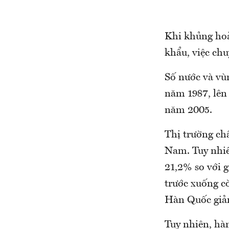
Khi khủng hoản
khẩu, việc chu
Số nước và vù
năm 1987, lên
năm 2005.
Thị trường ch
Nam. Tuy nhiê
21,2% so với 
trước xuống c
Hàn Quốc giả
Tuy nhiên, hà