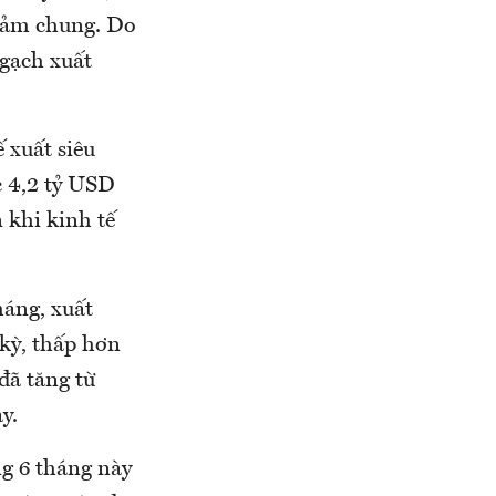
giảm chung. Do
gạch xuất
 xuất siêu
c 4,2 tỷ USD
 khi kinh tế
háng, xuất
kỳ, thấp hơn
đã tăng từ
y.
ng 6 tháng này