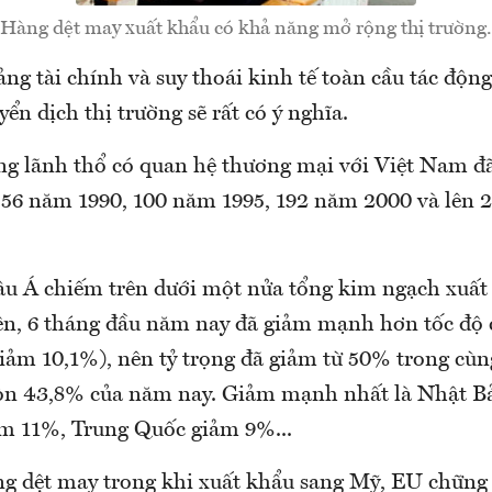
Hàng dệt may xuất khẩu có khả năng mở rộng thị trường.
g tài chính và suy thoái kinh tế toàn cầu tác động
yển dịch thị trường sẽ rất có ý nghĩa.
ng lãnh thổ có quan hệ thương mại với Việt Nam đã
 56 năm 1990, 100 năm 1995, 192 năm 2000 và lên 
âu Á chiếm trên dưới một nửa tổng kim ngạch xuất
n, 6 tháng đầu năm nay đã giảm mạnh hơn tốc độ
giảm 10,1%), nên tỷ trọng đã giảm từ 50% trong cù
òn 43,8% của năm nay. Giảm mạnh nhất là Nhật B
m 11%, Trung Quốc giảm 9%...
ng dệt may trong khi xuất khẩu sang Mỹ, EU chững 