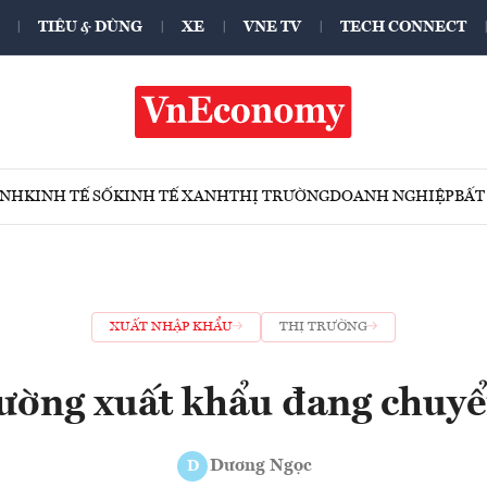
TIÊU & DÙNG
XE
VNE TV
TECH CONNECT
ÍNH
KINH TẾ SỐ
KINH TẾ XANH
THỊ TRƯỜNG
DOANH NGHIỆP
BẤT
XUẤT NHẬP KHẨU
THỊ TRƯỜNG
rường xuất khẩu đang chuyể
Dương Ngọc
D