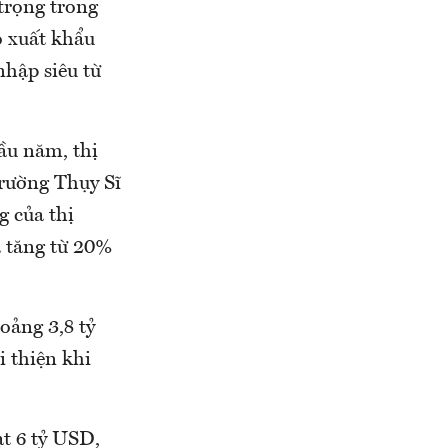
trọng trong
o xuất khẩu
nhập siêu từ
đầu năm, thị
trường Thụy Sĩ
g của thị
ã tăng từ 20%
oảng 3,8 tỷ
i thiện khi
t 6 tỷ USD,