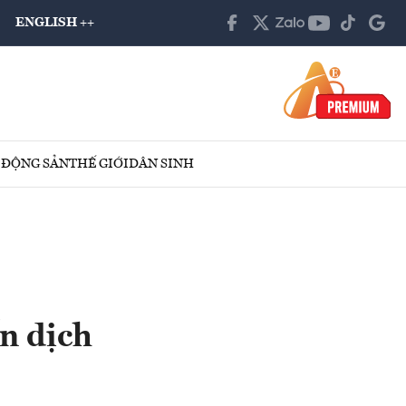
ENGLISH ++
 ĐỘNG SẢN
THẾ GIỚI
DÂN SINH
n dịch