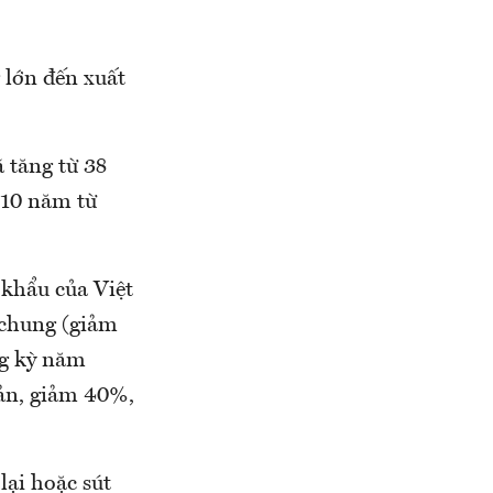
 lớn đến xuất
 tăng từ 38
210 năm từ
 khẩu của Việt
 chung (giảm
ng kỳ năm
ản, giảm 40%,
lại hoặc sút