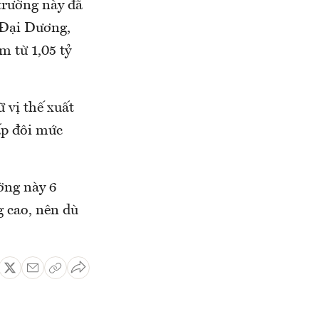
 trường này đã
 Đại Dương,
m từ 1,05 tỷ
 vị thế xuất
ấp đôi mức
ường này 6
 cao, nên dù