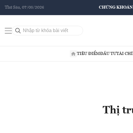
Thứ Sáu, 07/08/2026
CHỨNG KHOÁN
TIÊU ĐIỂM
ĐẦU TƯ
TÀI CH
Thị t