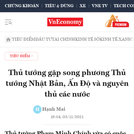
CHỨNG KHOÁN
TIÊU & DÙNG
XE
VNE TV
TECH CO
TIÊU ĐIỂM
ĐẦU TƯ
TÀI CHÍNH
KINH TẾ SỐ
KINH TẾ XANH
TIÊU ĐIỂM
Thủ tướng gặp song phương Thủ
tướng Nhật Bản, Ấn Độ và nguyên
thủ các nước
Hạnh Mai
H
19:54, 03/11/2021
Thủ tướng Phạm Minh Chính vừa có cuộc