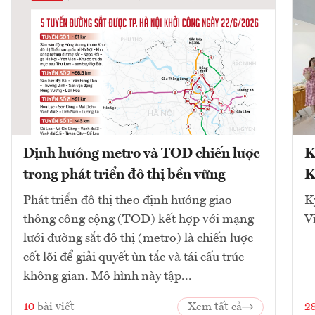
Định hướng metro và TOD chiến lược
K
trong phát triển đô thị bền vững
K
Phát triển đô thị theo định hướng giao
K
thông công cộng (TOD) kết hợp với mạng
V
lưới đường sắt đô thị (metro) là chiến lược
cốt lõi để giải quyết ùn tắc và tái cấu trúc
không gian. Mô hình này tập...
10
bài viết
Xem tất cả
2