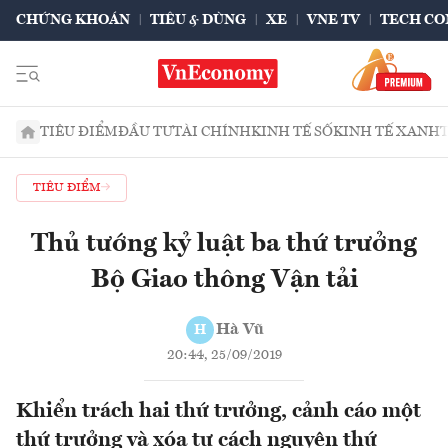
CHỨNG KHOÁN
TIÊU & DÙNG
XE
VNE TV
TECH CO
TIÊU ĐIỂM
ĐẦU TƯ
TÀI CHÍNH
KINH TẾ SỐ
KINH TẾ XANH
TIÊU ĐIỂM
Thủ tướng kỷ luật ba thứ trưởng
Bộ Giao thông Vận tải
Hà Vũ
H
20:44, 25/09/2019
Khiển trách hai thứ trưởng, cảnh cáo một
thứ trưởng và xóa tư cách nguyên thứ