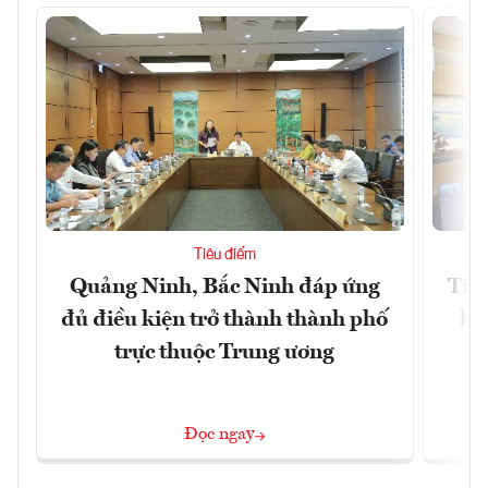
Tiêu điểm
Quảng Ninh, Bắc Ninh đáp ứng
Tiế
đủ điều kiện trở thành thành phố
hệ
trực thuộc Trung ương
Đọc ngay