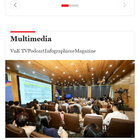
Multimedia
VnE TV
Podcast
Infographics
eMagazine