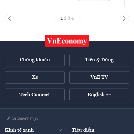
1
2
3
4
Chứng khoán
Tiêu & Dùng
Xe
VnE TV
Tech Connect
English ++
Tất cả chuyên mục
Kinh tế xanh
Tiêu điểm