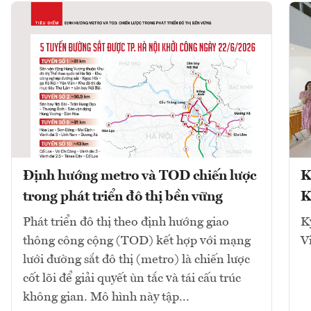
Định hướng metro và TOD chiến lược
K
trong phát triển đô thị bền vững
K
Phát triển đô thị theo định hướng giao
K
thông công cộng (TOD) kết hợp với mạng
V
lưới đường sắt đô thị (metro) là chiến lược
cốt lõi để giải quyết ùn tắc và tái cấu trúc
không gian. Mô hình này tập...