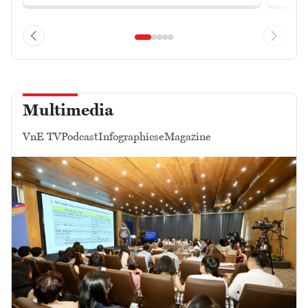
Multimedia
VnE TV
Podcast
Infographics
eMagazine