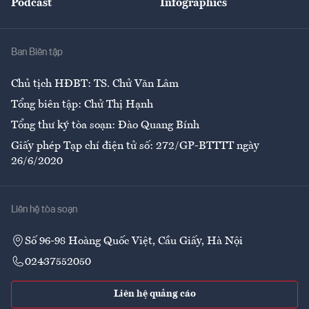
Podcast
Infographics
Giải trí
Y tế
Nhà
Ban Biên tập
Ẩm thực
Chủ tịch HĐBT: TS. Chử Văn Lâm
Tổng biên tập: Chử Thị Hạnh
Tổng thư ký tòa soạn: Đào Quang Bính
Giấy phép Tạp chí điện tử số: 272/GP-BTTTT ngày
26/6/2020
Liên hệ tòa soạn
Số 96-98 Hoàng Quốc Việt, Cầu Giấy, Hà Nội
02437552050
Liên hệ quảng cáo