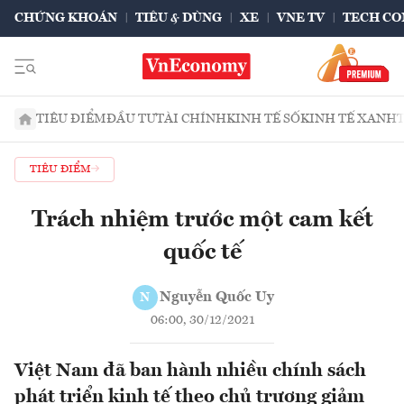
CHỨNG KHOÁN
TIÊU & DÙNG
XE
VNE TV
TECH CO
TIÊU ĐIỂM
ĐẦU TƯ
TÀI CHÍNH
KINH TẾ SỐ
KINH TẾ XANH
TIÊU ĐIỂM
Trách nhiệm trước một cam kết
quốc tế
Nguyễn Quốc Uy
N
06:00, 30/12/2021
Việt Nam đã ban hành nhiều chính sách
phát triển kinh tế theo chủ trương giảm