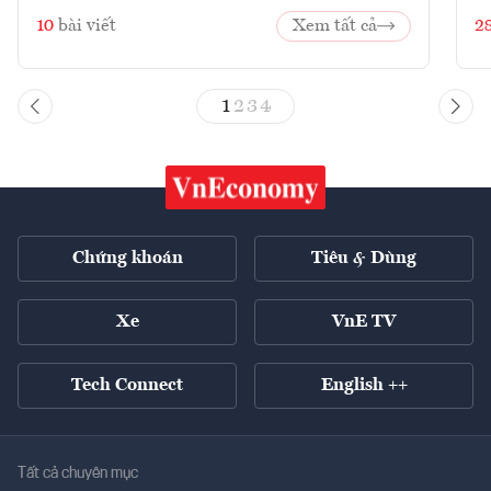
10
bài viết
Xem tất cả
2
1
2
3
4
Chứng khoán
Tiêu & Dùng
Xe
VnE TV
Tech Connect
English ++
Tất cả chuyên mục