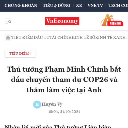
CHỨNG KHOÁN
TIÊU & DÙNG
XE
VNE TV
TECH CO
TIÊU ĐIỂM
ĐẦU TƯ
TÀI CHÍNH
KINH TẾ SỐ
KINH TẾ XANH
TIÊU ĐIỂM
Thủ tướng Phạm Minh Chính bắt
đầu chuyến tham dự COP26 và
thăm làm việc tại Anh
Huyền Vy
H
18:04, 31/10/2021
Nhận lời mời của Thủ tướng Liên hiệp