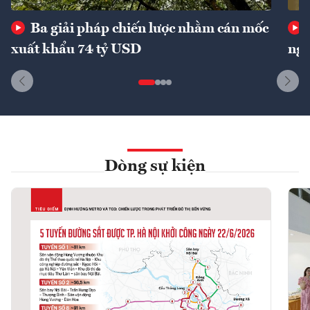
Ba giải pháp chiến lược nhằm cán mốc
xuất khẩu 74 tỷ USD
ngu
Dòng sự kiện