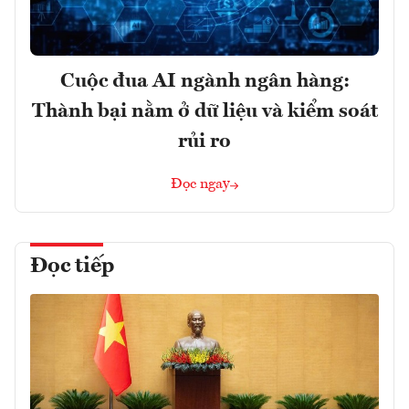
Cuộc đua AI ngành ngân hàng:
Thành bại nằm ở dữ liệu và kiểm soát
rủi ro
Đọc ngay
Đọc tiếp