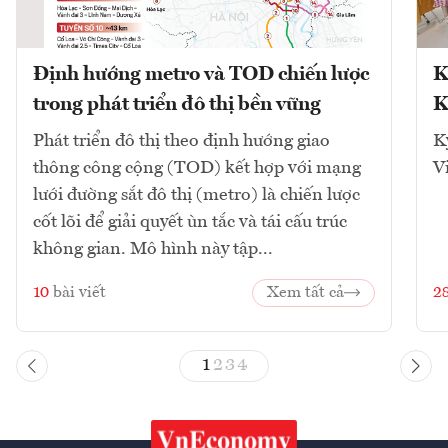
Định hướng metro và TOD chiến lược
K
trong phát triển đô thị bền vững
K
Phát triển đô thị theo định hướng giao
K
thông công cộng (TOD) kết hợp với mạng
V
lưới đường sắt đô thị (metro) là chiến lược
cốt lõi để giải quyết ùn tắc và tái cấu trúc
không gian. Mô hình này tập...
10
bài viết
Xem tất cả
2
1
2
3
4