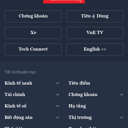
Chứng khoán
Tiêu & Dùng
Xe
VnE TV
Tech Connect
English ++
Tất cả chuyên mục
Kinh tế xanh
Tiêu điểm
Chuyển động xanh
Tài chính
Chứng khoán
Pháp lý
Ngân hàng
Doanh nghiệp niêm yết
Kinh tế số
Hạ tầng
Thương hiệu xanh
Thị trường vốn
Thị trường
Sản phẩm - Thị trường
Bất động sản
Thị trường
Diễn đàn
Thuế
Đầu tư
Tài sản số
Chính sách
Xuất nhập khẩu