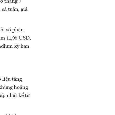
ao tháng 7
cả tuần, giá
hỏi số phận
iảm 11,95 USD,
ladium kỳ hạn
 liệu tăng
 khủng hoảng
ấp nhất kể từ