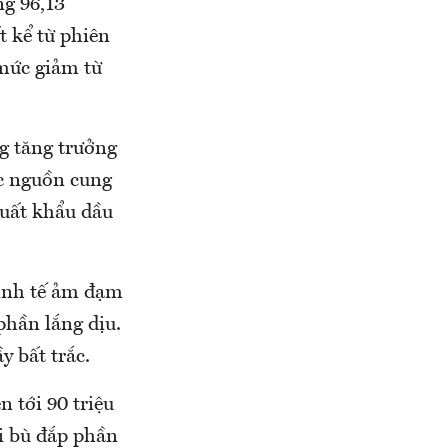
ng 96,13
 kể từ phiên
 mức giảm từ
g tăng trưởng
ốc nguồn cung
xuất khẩu dầu
kinh tế ảm đạm
phần lắng dịu.
 bất trắc.
n tới 90 triệu
i bù đắp phần