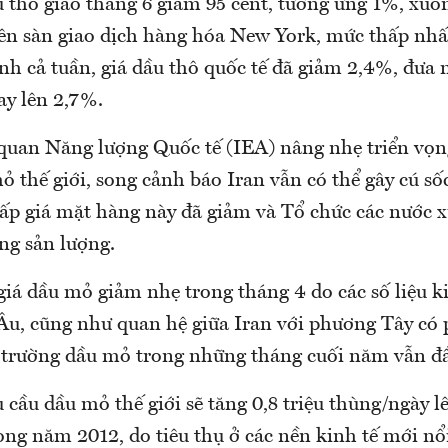
u thô giao tháng 6 giảm 95 cent, tương ứng 1%, xuố
n sàn giao dịch hàng hóa New York, mức thấp nhất
ính cả tuần, giá dầu thô quốc tế đã giảm 2,4%, đưa
ay lên 2,7%.
uan Năng lượng Quốc tế (IEA) nâng nhẹ triển vọn
ỏ thế giới, song cảnh báo Iran vẫn có thể gây cú s
ấp giá mặt hàng này đã giảm và Tổ chức các nước 
g sản lượng.
giá dầu mỏ giảm nhẹ trong tháng 4 do các số liệu 
Âu, cũng như quan hệ giữa Iran với phương Tây có 
ị trường dầu mỏ trong những tháng cuối năm vẫn đầy
cầu dầu mỏ thế giới sẽ tăng 0,8 triệu thùng/ngày lê
ong năm 2012, do tiêu thụ ở các nền kinh tế mới nổ