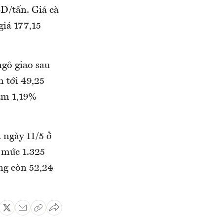
D/tấn. Giá cà
giá 177,15
ngô giao sau
 tới 49,25
iảm 1,19%
 ngày 11/5 ở
 mức 1.325
ng còn 52,24