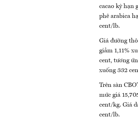
cacao kỳ hạn 
phê arabica hạ
cent/lb.
Giá đường thô 
giảm 1,11% xu
cent, tương ứ
xuống 332 cen
Trên sàn CBOT
mức giá 15,70
cent/kg. Giá 
cent/lb.