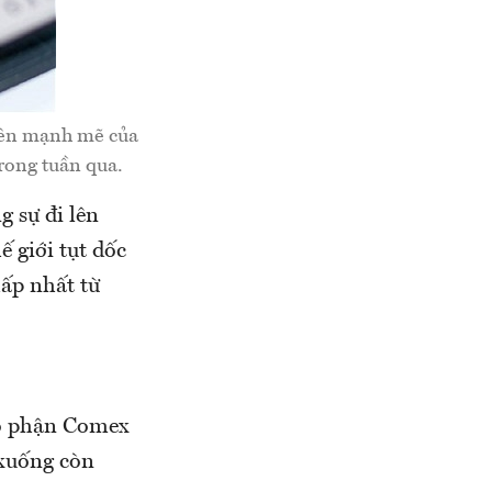
 lên mạnh mẽ của
trong tuần qua.
g sự đi lên
 giới tụt dốc
ấp nhất từ
 bộ phận Comex
 xuống còn