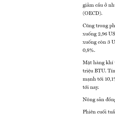
giảm cầu ở nh
(OECD).
Cũng trong phi
xuống 2,96 US
xuống còn 3 U
0,8%.
Mặt hàng khí t
triệu BTU. Tí
mạnh tới 10,1
tới nay.
Nông sản đồng
Phiên cuối tu