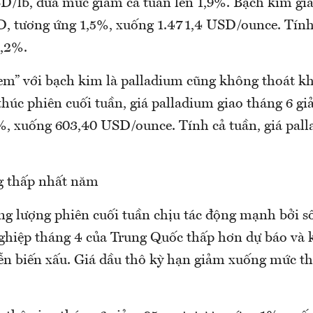
D/lb, đưa mức giảm cả tuần lên 1,9%. Bạch kim gi
, tương ứng 1,5%, xuống 1.471,4 USD/ounce. Tính 
4,2%.
 em” với bạch kim là palladium cũng không thoát k
thúc phiên cuối tuần, giá palladium giao tháng 6 g
%, xuống 603,40 USD/ounce. Tính cả tuần, giá pal
.
g thấp nhất năm
ng lượng phiên cuối tuần chịu tác động mạnh bởi số
ghiệp tháng 4 của Trung Quốc thấp hơn dự báo và
ễn biến xấu. Giá dầu thô kỳ hạn giảm xuống mức th