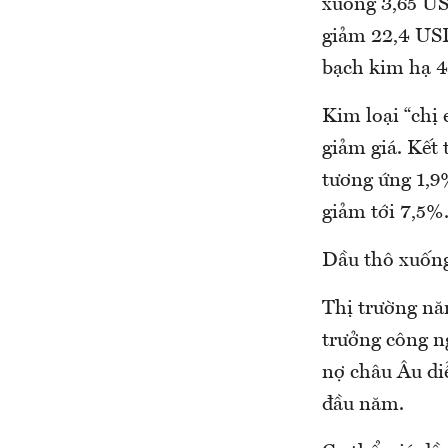
xuống 3,65 US
giảm 22,4 USD
bạch kim hạ 
Kim loại “chị
giảm giá. Kết 
tương ứng 1,9
giảm tới 7,5%
Dầu thô xuốn
Thị trường nă
trưởng công n
nợ châu Âu di
đầu năm.