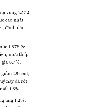
ống vùng 1.572
ức cao nhất
7%, đánh dấu
mức 1.578,25
iên, mức thấp
 giá 3,7%.
 giảm 29 cent,
uý này đã rớt
 mất 1,5%.
ơng ứng 1,2%,