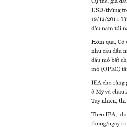
Cụ thể, giá dầ
USD/thùng trê
19/12/2011. T
đầu năm tới n
Hôm qua, Cơ q
nhu cầu dầu m
dầu mỏ bất ch
mỏ (OPEC) tăn
IEA cho rằng 
ở Mỹ và châu 
Tuy nhiên, th
Theo IEA, nhu 
thùng/ngày tr