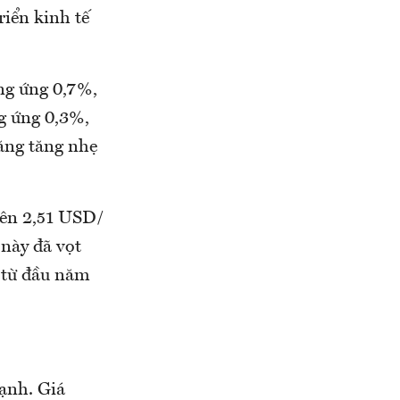
iển kinh tế
ơng ứng 0,7%,
g ứng 0,3%,
ăng tăng nhẹ
lên 2,51 USD/
này đã vọt
 từ đầu năm
mạnh. Giá