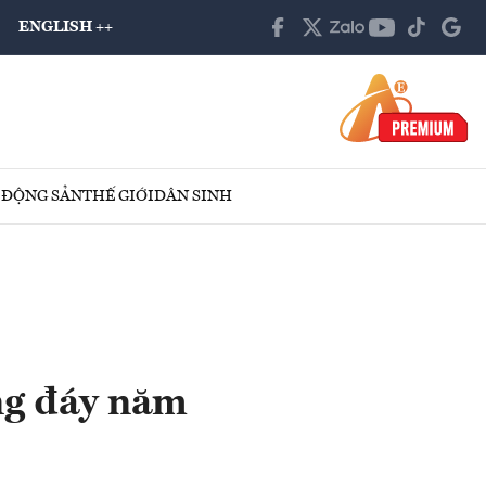
ENGLISH ++
 ĐỘNG SẢN
THẾ GIỚI
DÂN SINH
ống đáy năm