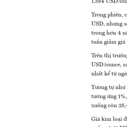
1.584 USD/oun
Trong phiên, 
USD, nhưng sa
trong hơn 4 n
tuần giảm giá t
Trên thị trườ
USD/ounce, sa
nhất kể từ ngà
Tương tự như g
tương ứng 1%,
xuống còn 28,
Giá kim loại đ