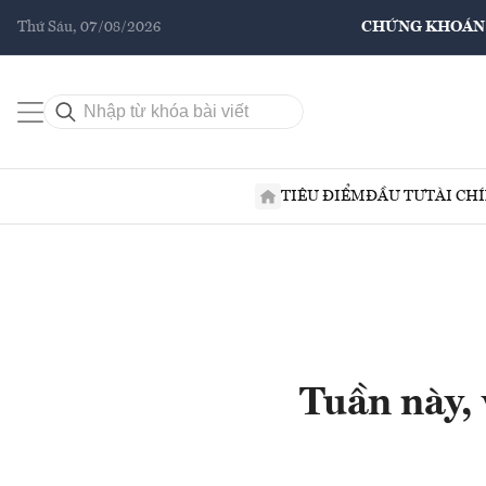
Thứ Sáu, 07/08/2026
CHỨNG KHOÁN
TIÊU ĐIỂM
ĐẦU TƯ
TÀI CH
Tuần này, 