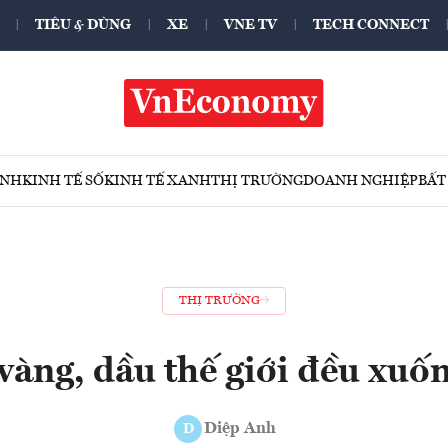
TIÊU & DÙNG
XE
VNE TV
TECH CONNECT
ÍNH
KINH TẾ SỐ
KINH TẾ XANH
THỊ TRƯỜNG
DOANH NGHIỆP
BẤT
THỊ TRƯỜNG
vàng, dầu thế giới đều xu
Diệp Anh
D