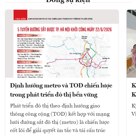
Dòng sự kiện
Định hướng metro và TOD chiến lược
K
trong phát triển đô thị bền vững
K
Phát triển đô thị theo định hướng giao
K
thông công cộng (TOD) kết hợp với mạng
V
lưới đường sắt đô thị (metro) là chiến lược
cốt lõi để giải quyết ùn tắc và tái cấu trúc