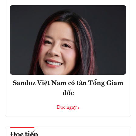
Sandoz Việt Nam có tân Tổng Giám
đốc
Đọc ngay
Đọc tiếp