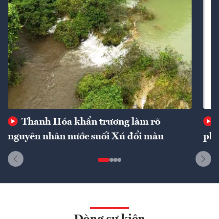
Thanh Hóa khẩn trương làm rõ
nguyên nhân nước suối Xú đổi màu
phí