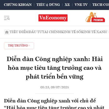
CHỨNG KHOÁN
TIÊU & DÙNG
XE
VNE TV
TECH CO
TIÊU ĐIỂM
ĐẦU TƯ
TÀI CHÍNH
KINH TẾ SỐ
KINH TẾ XANH
THỊ TRƯỜNG
Diễn đàn Công nghiệp xanh: Hài
hòa mục tiêu tăng trưởng cao và
phát triển bền vững
08:23, 09/07/2025
Diễn đàn Công nghiệp xanh với chủ đề
“Hài hòa mục tiêu tăng trưởng cao và phát