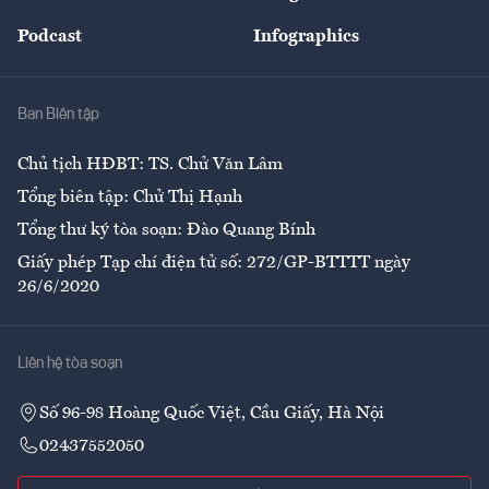
Đẹp +
An sinh
Podcast
Infographics
Giải trí
Y tế
Nhà
Ban Biên tập
Ẩm thực
Chủ tịch HĐBT: TS. Chử Văn Lâm
Tổng biên tập: Chử Thị Hạnh
Tổng thư ký tòa soạn: Đào Quang Bính
Giấy phép Tạp chí điện tử số: 272/GP-BTTTT ngày
26/6/2020
Liên hệ tòa soạn
Số 96-98 Hoàng Quốc Việt, Cầu Giấy, Hà Nội
02437552050