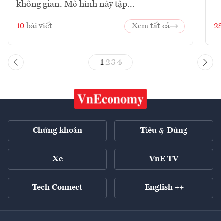
không gian. Mô hình này tập...
10
bài viết
Xem tất cả
2
1
2
3
4
Chứng khoán
Tiêu & Dùng
Xe
VnE TV
Tech Connect
English ++