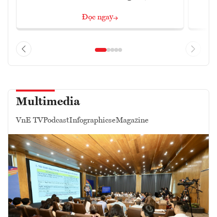
Đọc ngay
Multimedia
VnE TV
Podcast
Infographics
eMagazine