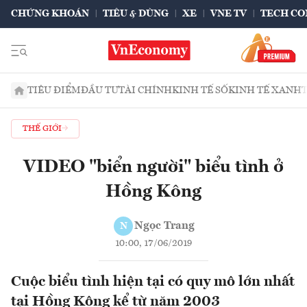
CHỨNG KHOÁN
TIÊU & DÙNG
XE
VNE TV
TECH CO
TIÊU ĐIỂM
ĐẦU TƯ
TÀI CHÍNH
KINH TẾ SỐ
KINH TẾ XANH
THẾ GIỚI
VIDEO "biển người" biểu tình ở
Hồng Kông
Ngọc Trang
N
10:00, 17/06/2019
Cuộc biểu tình hiện tại có quy mô lớn nhất
tại Hồng Kông kể từ năm 2003