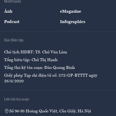
Multimedia
Sự kiện
Nhân lực
Ảnh
eMagazine
Đẹp +
An sinh
Podcast
Infographics
Giải trí
Y tế
Nhà
Ban Biên tập
Ẩm thực
Chủ tịch HĐBT: TS. Chử Văn Lâm
Tổng biên tập: Chử Thị Hạnh
Tổng thư ký tòa soạn: Đào Quang Bính
Giấy phép Tạp chí điện tử số: 272/GP-BTTTT ngày
26/6/2020
Liên hệ tòa soạn
Số 96-98 Hoàng Quốc Việt, Cầu Giấy, Hà Nội