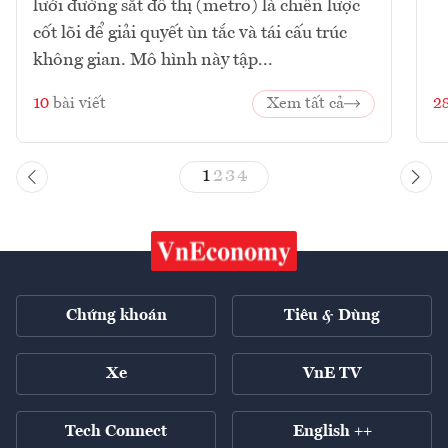
lưới đường sắt đô thị (metro) là chiến lược
cốt lõi để giải quyết ùn tắc và tái cấu trúc
không gian. Mô hình này tập...
10
bài viết
Xem tất cả
2
1
2
3
4
Chứng khoán
Tiêu & Dùng
Xe
VnE TV
Tech Connect
English ++