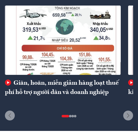
Giãn, hoãn, miễn giảm hàng loạt thuế
phí hỗ trợ người dân và doanh nghiệp
kin