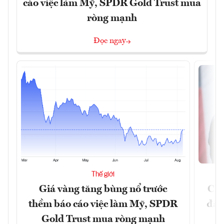
cáo việc làm Mỹ, SPDR Gold Trust mua
ròng mạnh
Đọc ngay
Thế giới
Giá vàng tăng bùng nổ trước
Chí
thềm báo cáo việc làm Mỹ, SPDR
đã 
Gold Trust mua ròng mạnh