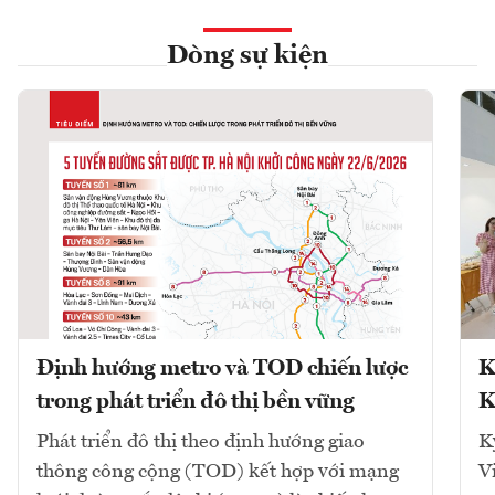
Dòng sự kiện
Định hướng metro và TOD chiến lược
K
trong phát triển đô thị bền vững
K
Phát triển đô thị theo định hướng giao
K
thông công cộng (TOD) kết hợp với mạng
V