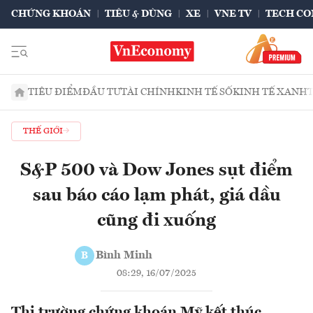
CHỨNG KHOÁN
TIÊU & DÙNG
XE
VNE TV
TECH CO
TIÊU ĐIỂM
ĐẦU TƯ
TÀI CHÍNH
KINH TẾ SỐ
KINH TẾ XANH
THẾ GIỚI
S&P 500 và Dow Jones sụt điểm
sau báo cáo lạm phát, giá dầu
cũng đi xuống
Bình Minh
B
08:29, 16/07/2025
Thị trường chứng khoán Mỹ kết thúc