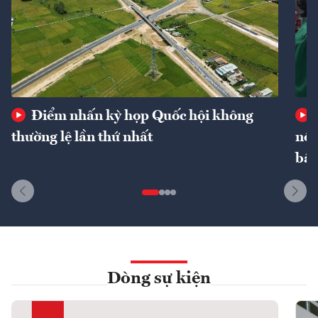
Điểm nhấn kỳ họp Quốc hội không
thường lệ lần thứ nhất
nôn
bất
Dòng sự kiện