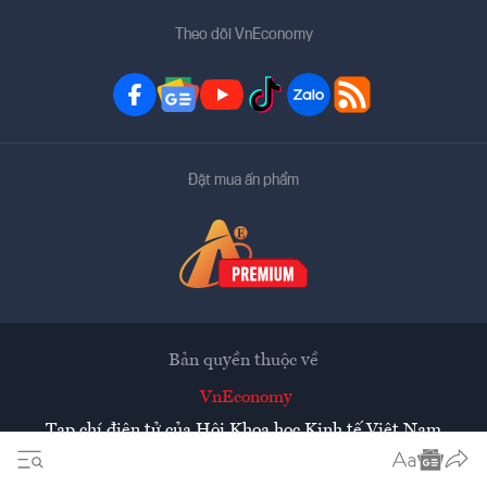
Theo dõi VnEconomy
Đặt mua ấn phẩm
Bản quyền thuộc về
VnEconomy
Tạp chí điện tử của Hội Khoa học Kinh tế Việt Nam
Mọi tin bài đăng lại từ website này phải có sự chấp thuận