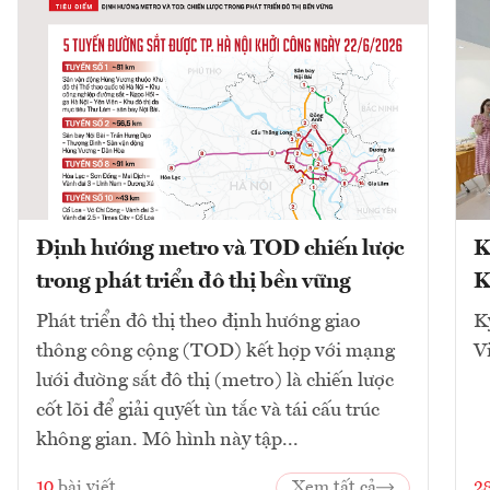
Định hướng metro và TOD chiến lược
K
trong phát triển đô thị bền vững
K
Phát triển đô thị theo định hướng giao
K
thông công cộng (TOD) kết hợp với mạng
V
lưới đường sắt đô thị (metro) là chiến lược
cốt lõi để giải quyết ùn tắc và tái cấu trúc
không gian. Mô hình này tập...
10
bài viết
Xem tất cả
2