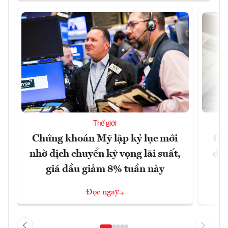
Thế giới
Chứng khoán Mỹ lập kỷ lục mới
Giớ
nhờ dịch chuyển kỳ vọng lãi suất,
độn
giá dầu giảm 8% tuần này
Đọc ngay