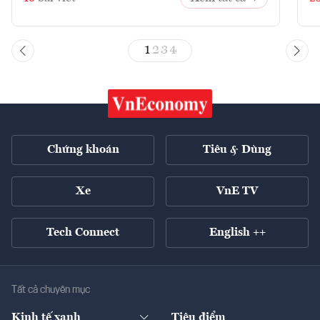
1
2
3
4
Chứng khoán
Tiêu & Dùng
Xe
VnE TV
Tech Connect
English ++
Tất cả chuyên mục
Kinh tế xanh
Tiêu điểm