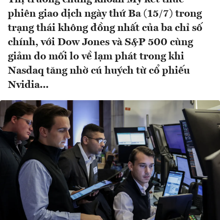
phiên giao dịch ngày thứ Ba (15/7) trong
trạng thái không đồng nhất của ba chỉ số
chính, với Dow Jones và S&P 500 cùng
giảm do mối lo về lạm phát trong khi
Nasdaq tăng nhờ cú huých từ cổ phiếu
Nvidia...