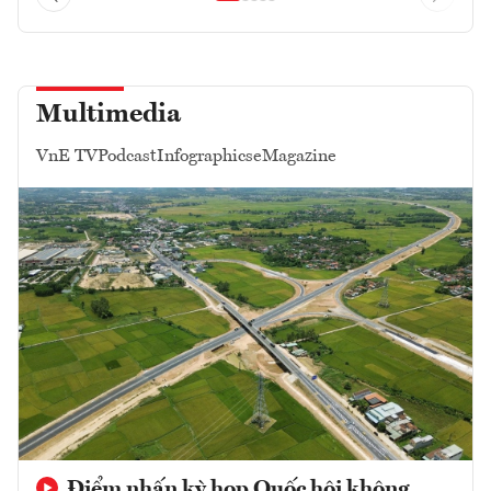
Multimedia
VnE TV
Podcast
Infographics
eMagazine
Điểm nhấn kỳ họp Quốc hội không