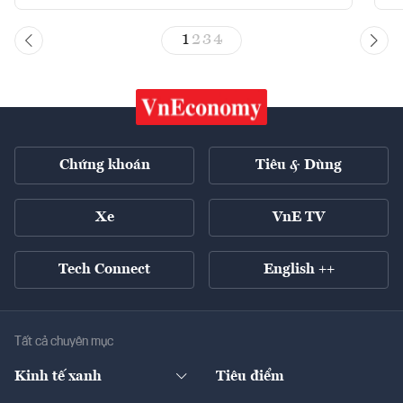
1
2
3
4
Chứng khoán
Tiêu & Dùng
Xe
VnE TV
Tech Connect
English ++
Tất cả chuyên mục
Kinh tế xanh
Tiêu điểm
Chuyển động xanh