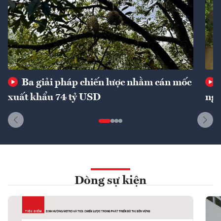
Ba giải pháp chiến lược nhằm cán mốc
xuất khẩu 74 tỷ USD
ngu
Dòng sự kiện