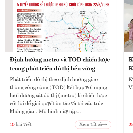
Định hướng metro và TOD chiến lược
K
trong phát triển đô thị bền vững
K
Phát triển đô thị theo định hướng giao
K
thông công cộng (TOD) kết hợp với mạng
V
lưới đường sắt đô thị (metro) là chiến lược
cốt lõi để giải quyết ùn tắc và tái cấu trúc
không gian. Mô hình này tập...
10
bài viết
Xem tất cả
2