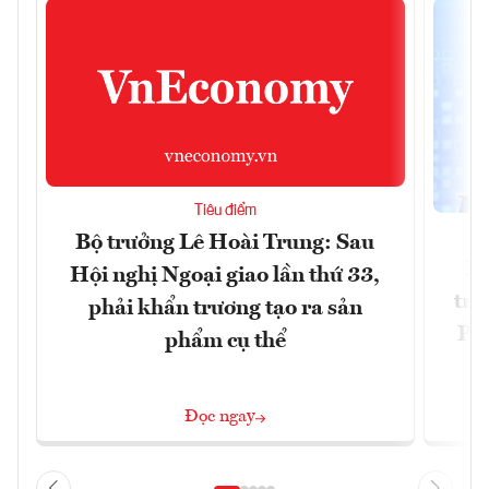
Tiêu điểm
Bộ trưởng Lê Hoài Trung: Sau
Ph
Hội nghị Ngoại giao lần thứ 33,
trự
phải khẩn trương tạo ra sản
Phi
phẩm cụ thể
Đ
Đọc ngay