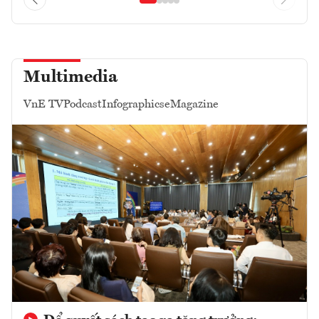
Multimedia
VnE TV
Podcast
Infographics
eMagazine