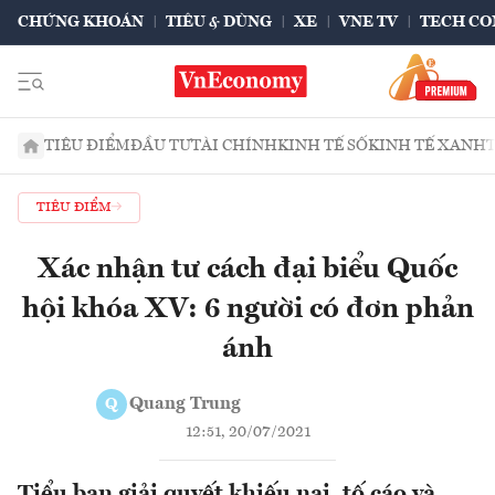
CHỨNG KHOÁN
TIÊU & DÙNG
XE
VNE TV
TECH CO
TIÊU ĐIỂM
ĐẦU TƯ
TÀI CHÍNH
KINH TẾ SỐ
KINH TẾ XANH
TIÊU ĐIỂM
Xác nhận tư cách đại biểu Quốc
hội khóa XV: 6 người có đơn phản
ánh
Quang Trung
Q
12:51, 20/07/2021
Tiểu ban giải quyết khiếu nại, tố cáo và