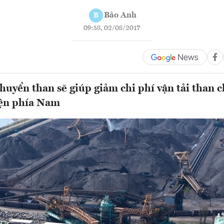
Bảo Anh
B
09:58, 02/08/2017
huyển than sẽ giúp giảm chi phí vận tải than c
iện phía Nam