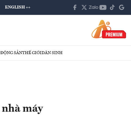
ENGLISH ++
 ĐỘNG SẢN
THẾ GIỚI
DÂN SINH
c nhà máy