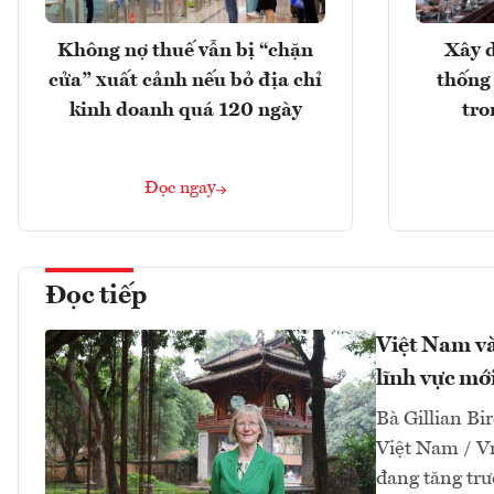
Không nợ thuế vẫn bị “chặn
Xây d
cửa” xuất cảnh nếu bỏ địa chỉ
thống
kinh doanh quá 120 ngày
tro
Đọc ngay
Đọc tiếp
Việt Nam và
lĩnh vực mớ
Bà Gillian Bir
Việt Nam / V
đang tăng tr