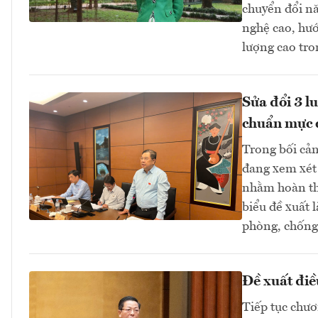
chuyển đổi nă
nghệ cao, hướ
lượng cao tro
Sửa đổi 3 l
chuẩn mực 
Trong bối cản
đang xem xét 
nhằm hoàn thi
biểu đề xuất 
phòng, chống 
Đề xuất điề
Tiếp tục chươ