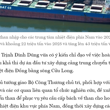
than nhập cho các trung tâm nhiệt điện phía Nam vào 202
 và khoảng 22 triệu tấn vào 2025 và tăng lên 43 triệu tấn
 Trịnh Đình Dũng vừa có ý kiến chỉ đạo về việc ho
u khả thi dự án đầu tư xây dựng cảng trung chuyển 
ệt điện Đồng bằng sông Cửu Long.
hủ tướng giao Bộ Công Thương chủ trì, phối hợp vớ
và các cơ quan liên quan tổ chức nghiên cứu, đề xu
ển than để phục vụ yêu cầu cấp bách về than cho ho
hiệt điện khu vực phía Nam, đồng thời xây dựng c