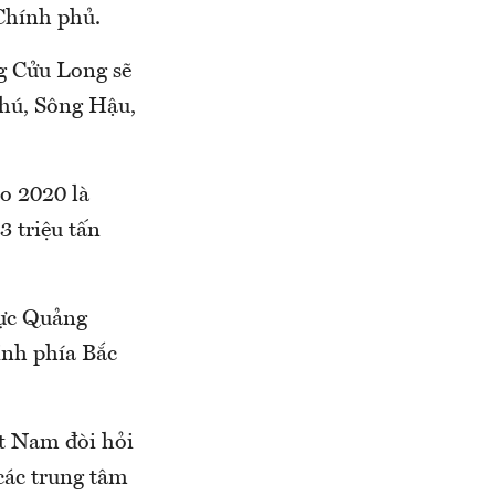
Chính phủ.
g Cửu Long sẽ
Phú, Sông Hậu,
o 2020 là
3 triệu tấn
vực Quảng
ỉnh phía Bắc
ệt Nam đòi hỏi
các trung tâm