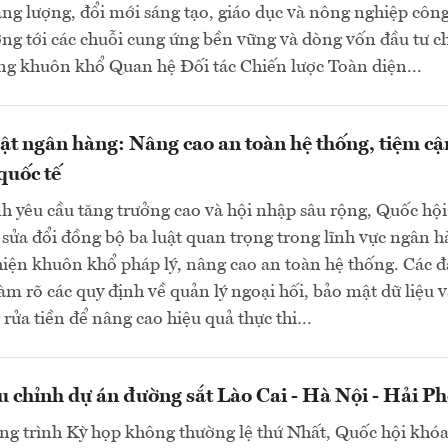
ng lượng, đổi mới sáng tạo, giáo dục và nông nghiệp côn
ng tới các chuỗi cung ứng bền vững và dòng vốn đầu tư c
ng khuôn khổ Quan hệ Đối tác Chiến lược Toàn diện...
uật ngân hàng: Nâng cao an toàn hệ thống, tiệm cậ
quốc tế
h yêu cầu tăng trưởng cao và hội nhập sâu rộng, Quốc hội
sửa đổi đồng bộ ba luật quan trọng trong lĩnh vực ngân 
ện khuôn khổ pháp lý, nâng cao an toàn hệ thống. Các đ
làm rõ các quy định về quản lý ngoại hối, bảo mật dữ liệu 
rửa tiền để nâng cao hiệu quả thực thi…
u chỉnh dự án đường sắt Lào Cai - Hà Nội - Hải P
ng trình Kỳ họp không thường lệ thứ Nhất, Quốc hội khó