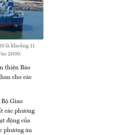
0 là khoảng 11
 vào 2030.
àn thiện Báo
than cho các
i Bộ Giao
ất các phương
ạt động của
ác phương án