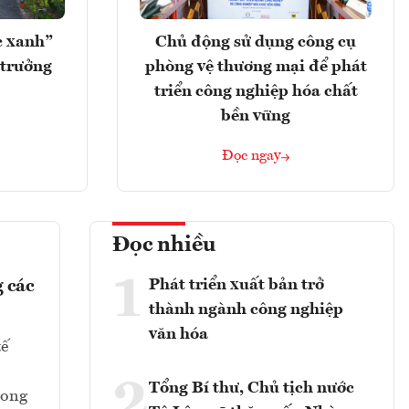
c xanh”
Chủ động sử dụng công cụ
 trưởng
phòng vệ thương mại để phát
triển công nghiệp hóa chất
bền vững
Đọc ngay
Đọc nhiều
1
Phát triển xuất bản trở
 các
thành ngành công nghiệp
văn hóa
tế
2
Tổng Bí thư, Chủ tịch nước
rong