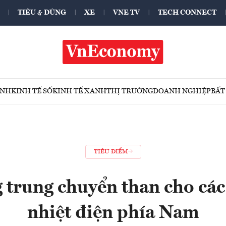
TIÊU & DÙNG
XE
VNE TV
TECH CONNECT
ÍNH
KINH TẾ SỐ
KINH TẾ XANH
THỊ TRƯỜNG
DOANH NGHIỆP
BẤT
TIÊU ĐIỂM
 trung chuyển than cho cá
nhiệt điện phía Nam