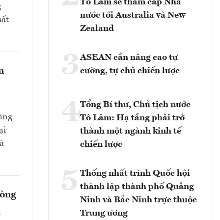
Tô Lâm sẽ thăm cấp Nhà
g
nước tới Australia và New
hất
Zealand
3
ASEAN cần nâng cao tự
n
cường, tự chủ chiến lược
4
Tổng Bí thư, Chủ tịch nước
hàng
Tô Lâm: Hạ tầng phải trở
ại
thành một ngành kinh tế
và
chiến lược
5
Thống nhất trình Quốc hội
thành lập thành phố Quảng
hòng
Ninh và Bắc Ninh trực thuộc
a
Trung ương