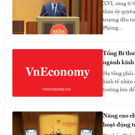
XVI, sáng 6/
thừa ủy quyền
trương đầu tư
Phòng...
Tổng Bí thư
ngành kinh 
Hạ tầng phải
kinh tế nhận 
trường lớn để
Nâng cao ch
hoạt động t