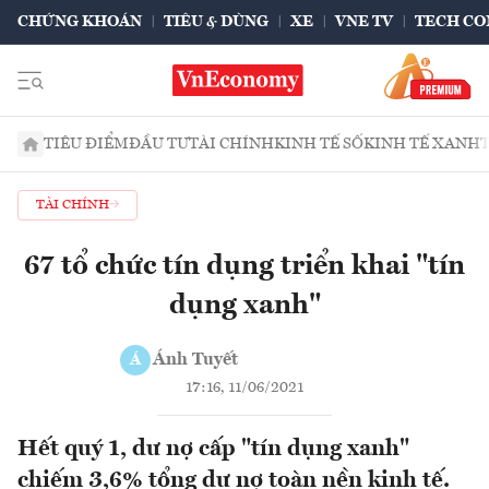
CHỨNG KHOÁN
TIÊU & DÙNG
XE
VNE TV
TECH CO
TIÊU ĐIỂM
ĐẦU TƯ
TÀI CHÍNH
KINH TẾ SỐ
KINH TẾ XANH
TÀI CHÍNH
67 tổ chức tín dụng triển khai "tín
dụng xanh"
Ánh Tuyết
Á
17:16, 11/06/2021
Hết quý 1, dư nợ cấp "tín dụng xanh"
chiếm 3,6% tổng dư nợ toàn nền kinh tế.