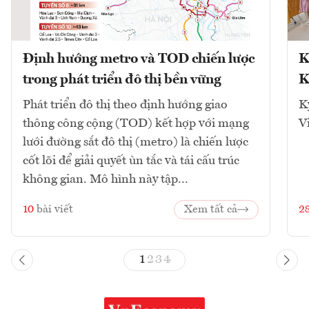
Định hướng metro và TOD chiến lược
K
trong phát triển đô thị bền vững
K
Phát triển đô thị theo định hướng giao
K
thông công cộng (TOD) kết hợp với mạng
V
lưới đường sắt đô thị (metro) là chiến lược
cốt lõi để giải quyết ùn tắc và tái cấu trúc
không gian. Mô hình này tập...
10
bài viết
Xem tất cả
2
1
2
3
4