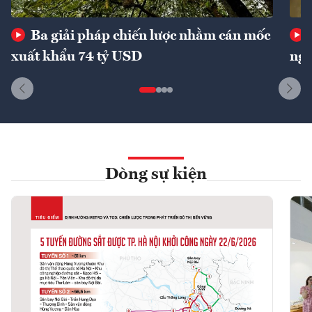
Ba giải pháp chiến lược nhằm cán mốc
xuất khẩu 74 tỷ USD
ngu
Dòng sự kiện