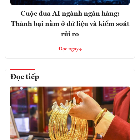
Cuộc đua AI ngành ngân hàng:
Thành bại nằm ở dữ liệu và kiểm soát
rủi ro
Đọc ngay
Đọc tiếp