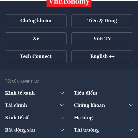
Chứng khoán
Tiêu & Dùng
Xe
VnE TV
Tech Connect
English ++
Tất cả chuyên mục
Kinh tế xanh
Tiêu điểm
Chuyển động xanh
Tài chính
Chứng khoán
Pháp lý
Ngân hàng
Doanh nghiệp niêm yết
Kinh tế số
Hạ tầng
Thương hiệu xanh
Thị trường vốn
Thị trường
Sản phẩm - Thị trường
Bất động sản
Thị trường
Diễn đàn
Thuế
Đầu tư
Tài sản số