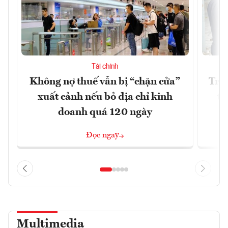
Tài chính
Không nợ thuế vẫn bị “chặn cửa”
Tron
xuất cảnh nếu bỏ địa chỉ kinh
từ
doanh quá 120 ngày
Đọc ngay
Multimedia