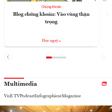
Chứng khoán
Blog chứng khoán: Vào vùng thận
Gi
trọng
Đọc ngay
Multimedia
VnE TV
Podcast
Infographics
eMagazine