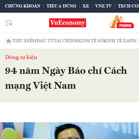
CHỨNG KHOÁN
TIÊU & DÙNG
XE
VNE TV
TECH CO
TIÊU ĐIỂM
ĐẦU TƯ
TÀI CHÍNH
KINH TẾ SỐ
KINH TẾ XANH
Dòng sự kiện
94 năm Ngày Báo chí Cách
mạng Việt Nam