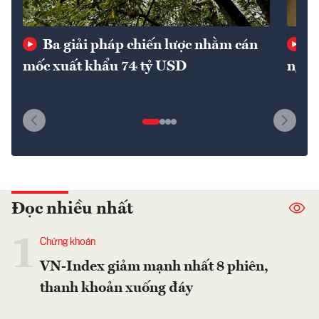
Ba giải pháp chiến lược nhằm cán
Th
mốc xuất khẩu 74 tỷ USD
nguy
Đọc nhiều nhất
1
Chứng khoán
VN-Index giảm mạnh nhất 8 phiên,
thanh khoản xuống đáy