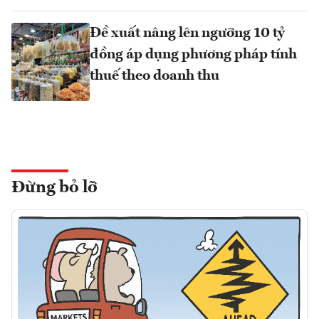
Đề xuất nâng lên ngưỡng 10 tỷ
đồng áp dụng phương pháp tính
thuế theo doanh thu
Đừng bỏ lỡ