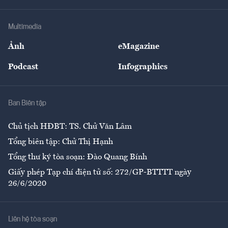
Hạ tầng
Sức khỏe
Khung pháp lý
Doanh nghiệp
Địa phương
Thị trường
Bảo hiểm
Multimedia
Sự kiện
Nhân lực
Ảnh
eMagazine
Đẹp +
An sinh
Podcast
Infographics
Giải trí
Y tế
Nhà
Ban Biên tập
Ẩm thực
Chủ tịch HĐBT: TS. Chử Văn Lâm
Tổng biên tập: Chử Thị Hạnh
Tổng thư ký tòa soạn: Đào Quang Bính
Giấy phép Tạp chí điện tử số: 272/GP-BTTTT ngày
26/6/2020
Liên hệ tòa soạn