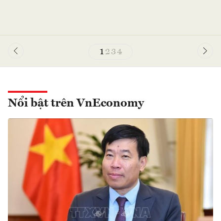
1
2
3
4
Nổi bật trên VnEconomy