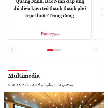
Quảng Ninh, Bắc Ninh đáp ứng
Ph
đủ điều kiện trở thành thành phố
trự
trực thuộc Trung ương
Phi
Đ
Đọc ngay
Multimedia
VnE TV
Podcast
Infographics
eMagazine