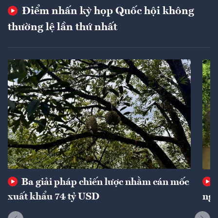
Điểm nhấn kỳ họp Quốc hội không
thường lệ lần thứ nhất
Ba giải pháp chiến lược nhằm cán mốc
xuất khẩu 74 tỷ USD
ngu