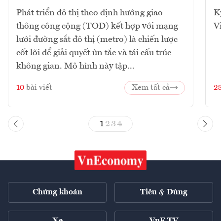
Phát triển đô thị theo định hướng giao
K
thông công cộng (TOD) kết hợp với mạng
V
lưới đường sắt đô thị (metro) là chiến lược
cốt lõi để giải quyết ùn tắc và tái cấu trúc
không gian. Mô hình này tập...
10
bài viết
Xem tất cả
2
1
2
3
4
Chứng khoán
Tiêu & Dùng