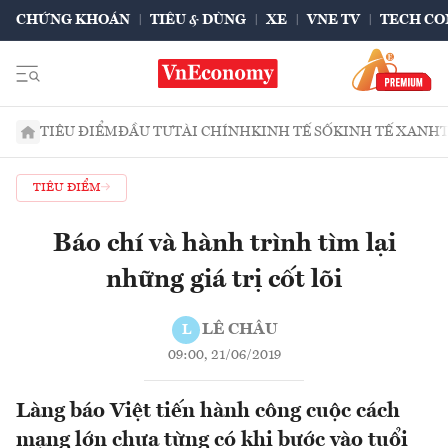
CHỨNG KHOÁN
TIÊU & DÙNG
XE
VNE TV
TECH CO
TIÊU ĐIỂM
ĐẦU TƯ
TÀI CHÍNH
KINH TẾ SỐ
KINH TẾ XANH
TIÊU ĐIỂM
Báo chí và hành trình tìm lại
những giá trị cốt lõi
LÊ CHÂU
L
09:00, 21/06/2019
Làng báo Việt tiến hành công cuộc cách
mạng lớn chưa từng có khi bước vào tuổi