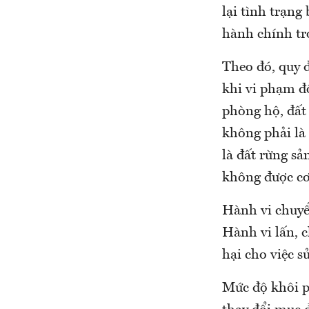
lại tình trạng
hành chính tro
Theo đó, quy đ
khi vi phạm đố
phòng hộ, đất 
không phải là
là đất rừng s
không được cơ
Hành vi chuyể
Hành vi lấn, c
hại cho việc s
Mức độ khôi p