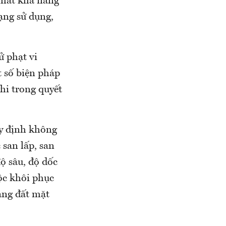
 mất khả năng
ạng sử dụng,
 phạt vi
 số biện pháp
hi trong quyết
uy định không
 san lấp, san
ộ sâu, độ dốc
ộc khôi phục
ạng đất mặt