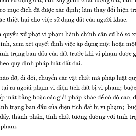
đích sử dụng đất, làm suy giảm chất lượng đất, làm
eo mục đích đã được xác định; làm thay đổi hiện tr
ặc thiệt hại cho việc sử dụng đất của người khác.
 quyền xử phạt vi phạm hành chính căn cứ hồ sơ xử
nh, xem xét quyết định việc áp dụng một hoặc một
ình trạng ban đầu của đất trước khi vi phạm được g
heo quy định pháp luật đất đai.
háo dỡ, di dời, chuyển các vật chất mà pháp luật q
tại ra ngoài phạm vi diện tích đất bị vi phạm; buộc
ấp mặt bằng hoặc các giải pháp khác để có độ cao, đ
ình trạng ban đầu của diện tích đất bị vi phạm; bu
dầy, thành phần, tính chất tương đương với tình tr
i phạm.