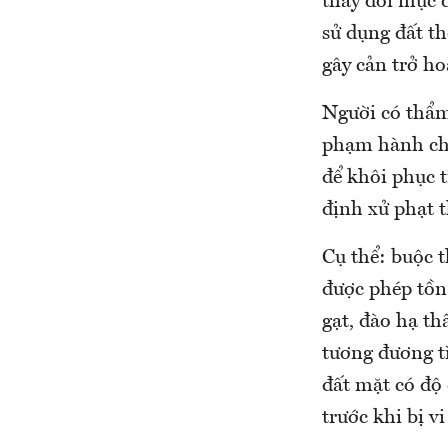
thay đổi mục 
sử dụng đất th
gây cản trở ho
Người có thẩm
phạm hành chí
để khôi phục t
định xử phạt t
Cụ thể: buộc t
được phép tồn 
gạt, đào hạ th
tương đương t
đất mặt có độ 
trước khi bị v