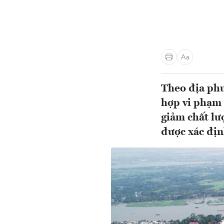
Theo địa phư
hợp vi phạm 
giảm chất lư
được xác đị