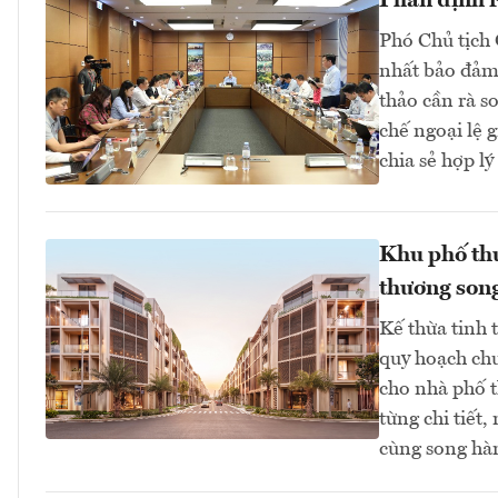
Phân định rõ
Phó Chủ tịch 
nhất bảo đảm 
thảo cần rà s
chế ngoại lệ 
chia sẻ hợp lý 
Khu phố thư
thương song
Kế thừa tinh 
quy hoạch chu
cho nhà phố t
từng chi tiết
cùng song hà