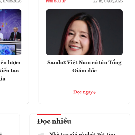
Nhà đầu tư
6, 07/08/2026
22:18, 07/08/2026
ến lược:
Sandoz Việt Nam có tân Tổng
kiến tạo
Giám đốc
gia
Đọc ngay
Đọc nhiều
Nhà trọ giá rẻ chật vật tìm