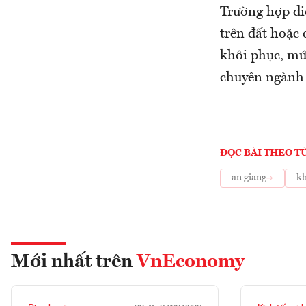
Trường hợp diệ
trên đất hoặc 
khôi phục, mứ
chuyên ngành đ
ĐỌC BÀI THEO T
an giang
kh
Mới nhất trên
VnEconomy