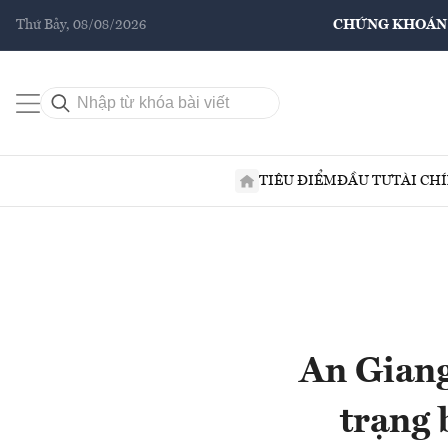
Thứ Bảy, 08/08/2026
CHỨNG KHOÁN
TIÊU ĐIỂM
ĐẦU TƯ
TÀI CH
An Giang
trạng 