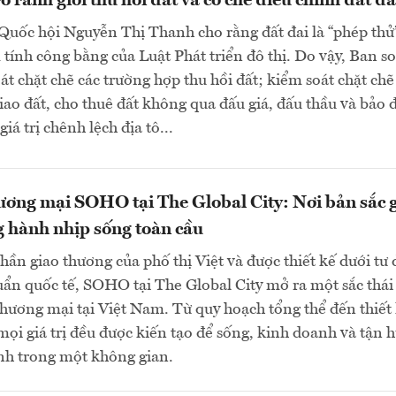
 ranh giới thu hồi đất và cơ chế điều chỉnh đất đa
Quốc hội Nguyễn Thị Thanh cho rằng đất đai là “phép thử
tính công bằng của Luật Phát triển đô thị. Do vậy, Ban s
oát chặt chẽ các trường hợp thu hồi đất; kiểm soát chặt chẽ
giao đất, cho thuê đất không qua đấu giá, đấu thầu và bảo
giá trị chênh lệch địa tô...
ơng mại SOHO tại The Global City: Nơi bản sắc 
 hành nhịp sống toàn cầu
thần giao thương của phố thị Việt và được thiết kế dưới tư 
ẩn quốc tế, SOHO tại The Global City mở ra một sắc thái
hương mại tại Việt Nam. Từ quy hoạch tổng thể đến thiết
, mọi giá trị đều được kiến tạo để sống, kinh doanh và tận
nh trong một không gian.