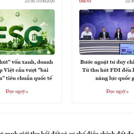
Đầu tư
22:38, 07/08/2026
22:3
hút" vốn xanh, doanh
Bước ngoặt tư duy chi
p Việt cần vượt "bài
Từ thu hút FDI đến 
a" tiêu chuẩn quốc tế
năng lực quốc 
Đọc ngay
Đọc ngay