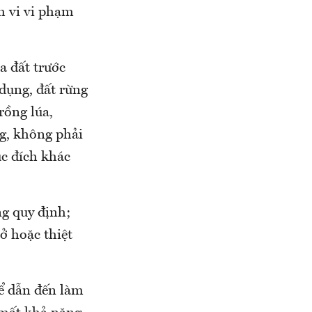
nh vi vi phạm
a đất trước
 dụng, đất rừng
rồng lúa,
ng, không phải
ục đích khác
ng quy định;
ở hoặc thiệt
ể dẫn đến làm