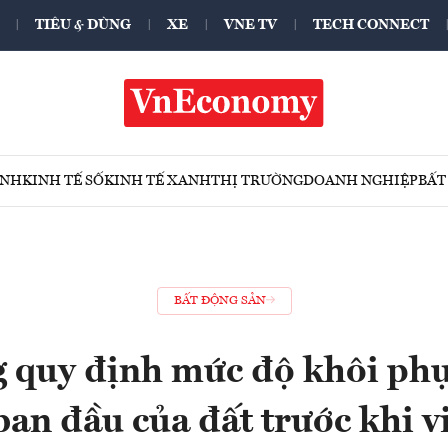
TIÊU & DÙNG
XE
VNE TV
TECH CONNECT
ÍNH
KINH TẾ SỐ
KINH TẾ XANH
THỊ TRƯỜNG
DOANH NGHIỆP
BẤT
BẤT ĐỘNG SẢN
 quy định mức độ khôi phục
ban đầu của đất trước khi 