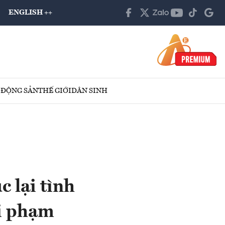
ENGLISH ++
 ĐỘNG SẢN
THẾ GIỚI
DÂN SINH
 lại tình
vi phạm