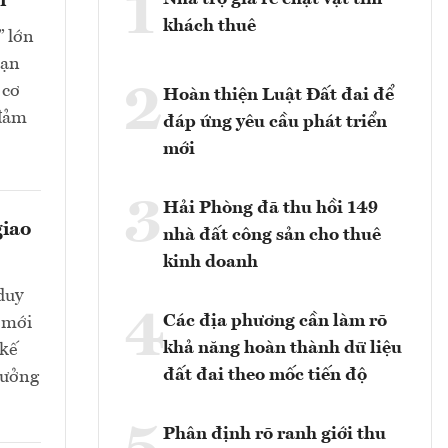
1
i
khách thuê
” lớn
oạn
2
 cơ
Hoàn thiện Luật Đất đai để
 đảm
đáp ứng yêu cầu phát triển
mới
3
Hải Phòng đã thu hồi 149
giao
nhà đất công sản cho thuê
kinh doanh
duy
4
Các địa phương cần làm rõ
 mới
khả năng hoàn thành dữ liệu
 kế
đất đai theo mốc tiến độ
 hưởng
Phân định rõ ranh giới thu