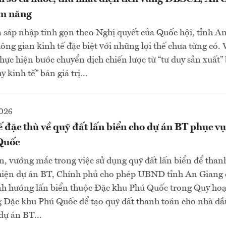
ềm năng
n sáp nhập tinh gọn theo Nghị quyết của Quốc hội, tỉnh A
ng gian kinh tế đặc biệt với những lợi thế chưa từng có. V
hực hiện bước chuyển dịch chiến lược từ “tư duy sản xuất”
 kinh tế” bán giá trị...
2026
 đặc thù về quỹ đất lấn biển cho dự án BT phục 
Quốc
n, vướng mắc trong việc sử dụng quỹ đất lấn biển để than
 hiện dự án BT, Chính phủ cho phép UBND tỉnh An Giang 
nh hướng lấn biển thuộc Đặc khu Phú Quốc trong Quy hoạ
 Đặc khu Phú Quốc để tạo quỹ đất thanh toán cho nhà đầu
dự án BT...