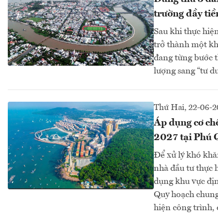
trường đầy ti
Sau khi thực hiệ
trở thành một khô
đang từng bước t
lượng sang “tư duy
Thứ Hai, 22-06-
Áp dụng cơ chế
2027 tại Phú 
Để xử lý khó khă
nhà đầu tư thực
dụng khu vực đị
Quy hoạch chung
hiện công trình, 