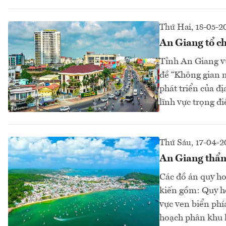
Thứ Hai, 18-05-2
An Giang tổ ch
Tỉnh An Giang vừ
đề “Không gian 
phát triển của đ
lĩnh vực trọng đi
Thứ Sáu, 17-04-2
An Giang thẩm
Các đồ án quy h
kiến gồm: Quy h
vực ven biển ph
hoạch phân khu 