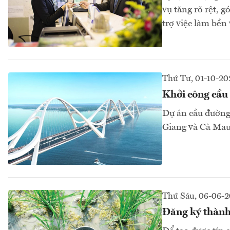
vụ tăng rõ rệt, 
trợ việc làm bền
Thứ Tư, 01-10-20
Khởi công cầu
Dự án cầu đường
Giang và Cà Mau 
Thứ Sáu, 06-06-
Đăng ký thành 