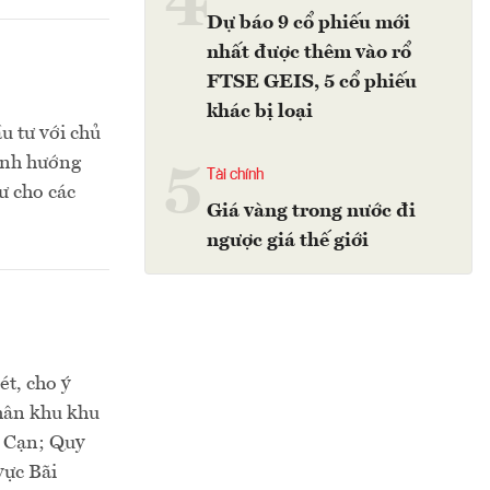
4
Dự báo 9 cổ phiếu mới
nhất được thêm vào rổ
FTSE GEIS, 5 cổ phiếu
khác bị loại
u tư với chủ
ịnh hướng
5
Tài chính
ư cho các
Giá vàng trong nước đi
ngược giá thế giới
t, cho ý
hân khu khu
a Cạn; Quy
vực Bãi