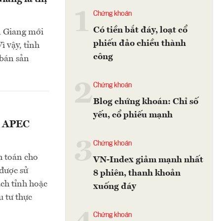
1
Chứng khoán
Có tiền bắt đáy, loạt cổ
n Giang mới
phiếu đảo chiều thành
ì vậy, tỉnh
công
 bán sản
2
Chứng khoán
Blog chứng khoán: Chỉ số
yếu, cổ phiếu mạnh
vụ APEC
3
Chứng khoán
h toán cho
VN-Index giảm mạnh nhất
được sử
8 phiên, thanh khoản
ch tỉnh hoặc
xuống đáy
 tư thực
Chứng khoán