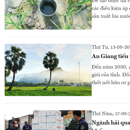
Để tạo được tín c
các điều kiện áp
sản xuất lúa nước
Thứ Tư, 13-09-2
An Giang tiến 
Đến năm 2030, An
giới của tỉnh. Đồ
thốt nốt hữu cơ 
Thứ Năm, 17-08-
Ngành hải quan