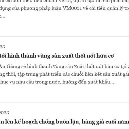
hỉ carbon theo tiêu chuẩn Verra, dự án tạo tín chỉ phải đ
 dụng của phương pháp luận VM0051 về cải tiến quản lý t
...
023
tới hình thành vùng sản xuất thốt nốt hữu cơ
 Giang sẽ hình thành vùng sản xuất thốt nốt hữu cơ tại 
ng thời, tập trung phát triển các chuỗi liên kết sản xuất gắ
phục vụ nhu cầu trong nước, hướng đến xuất khẩu….
2023
 lên kế hoạch chống buôn lậu, hàng giả cuối năm 