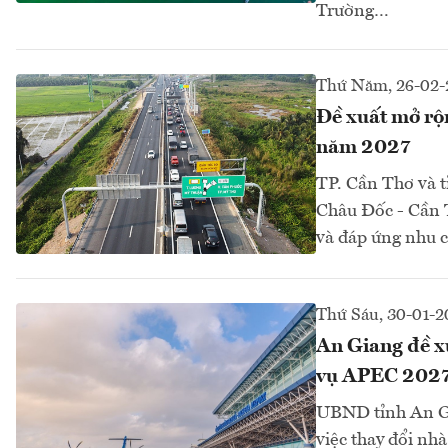
Trường…
Thứ Năm, 26-02-
Đề xuất mở rộn
năm 2027
TP. Cần Thơ và t
Châu Đốc - Cần 
và đáp ứng nhu cầ
Thứ Sáu, 30-01-2
An Giang đề xu
vụ APEC 202
UBND tỉnh An Gi
việc thay đổi nh