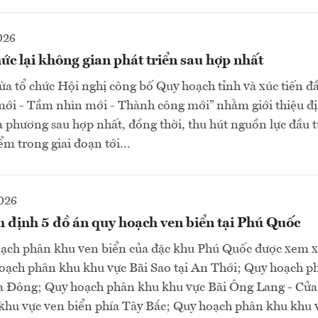
026
ức lại không gian phát triển sau hợp nhất
a tổ chức Hội nghị công bố Quy hoạch tỉnh và xúc tiến đầ
mới - Tầm nhìn mới - Thành công mới” nhằm giới thiệu đ
ịa phương sau hợp nhất, đồng thời, thu hút nguồn lực đầu t
ểm trong giai đoạn tới...
026
 định 5 đồ án quy hoạch ven biển tại Phú Quốc
oạch phân khu ven biển của đặc khu Phú Quốc được xem xé
oạch phân khu khu vực Bãi Sao tại An Thới; Quy hoạch p
ía Đông; Quy hoạch phân khu khu vực Bãi Ông Lang - Cử
khu vực ven biển phía Tây Bắc; Quy hoạch phân khu khu 