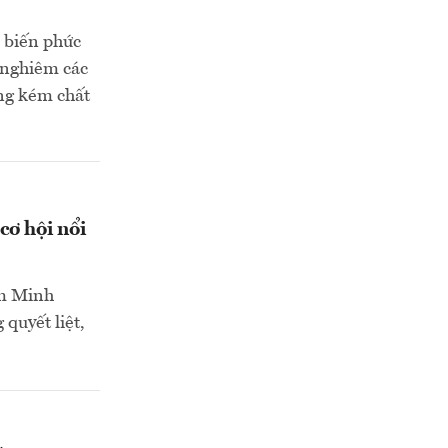
n biến phức
ử nghiêm các
àng kém chất
cơ hội nổi
ạm Minh
quyết liệt,