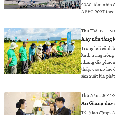
2030, tầm nhìn 
APEC 2027 theo 
Thứ Hai, 17-11-2
Xây nền tảng k
Trong bối cảnh b
kính trong nông 
những địa phương
thấp, các nỗ lực
sản xuất lúa phát 
Thứ Năm, 06-11-
An Giang đẩy 
Tỷ lệ lao động c