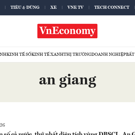
TIÊU & DÙNG
XE
VNE TV
TECH CONNECT
ÍNH
KINH TẾ SỐ
KINH TẾ XANH
THỊ TRƯỜNG
DOANH NGHIỆP
BẤT
an giang
026
 số cả nước, thứ nhất diện tích vùng ĐBSCL, An G