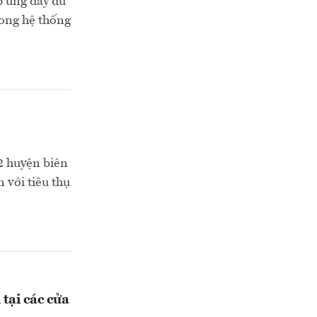
áp ứng đầy đủ
rong hệ thống
2 huyện biên
n với tiêu thụ
tại các cửa