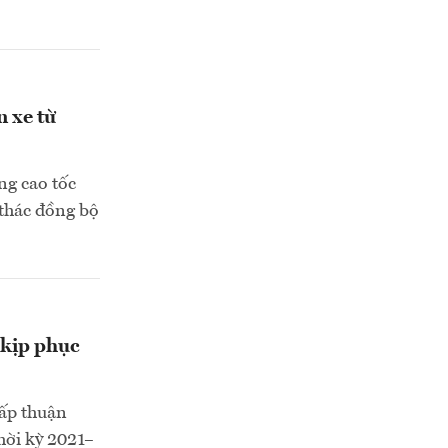
n xe từ
ng cao tốc
thác đồng bộ
 kịp phục
ấp thuận
hời kỳ 2021–