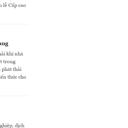
 lễ Cấp cao
iang
hải khí nhà
t trong
 phát thải
iến thức cho
ghiệp, dịch