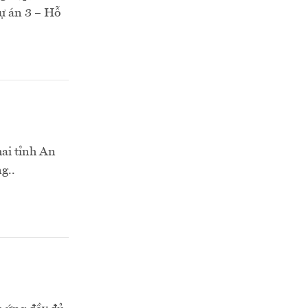
dự án 3 – Hỗ
ai tỉnh An
g..