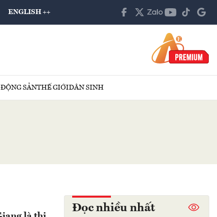
ENGLISH ++
 ĐỘNG SẢN
THẾ GIỚI
DÂN SINH
Đọc nhiều nhất
iang là thị