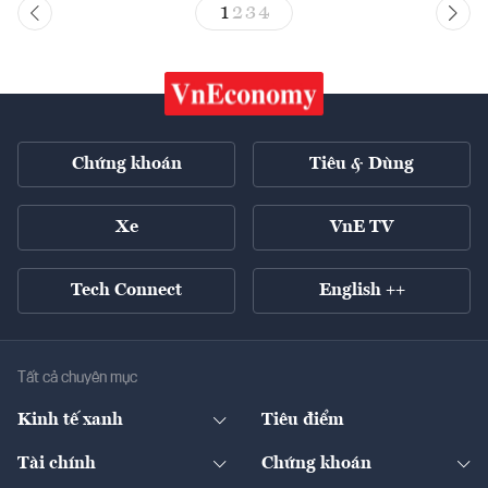
1
2
3
4
Chứng khoán
Tiêu & Dùng
Xe
VnE TV
Tech Connect
English ++
Tất cả chuyên mục
Kinh tế xanh
Tiêu điểm
Chuyển động xanh
Tài chính
Chứng khoán