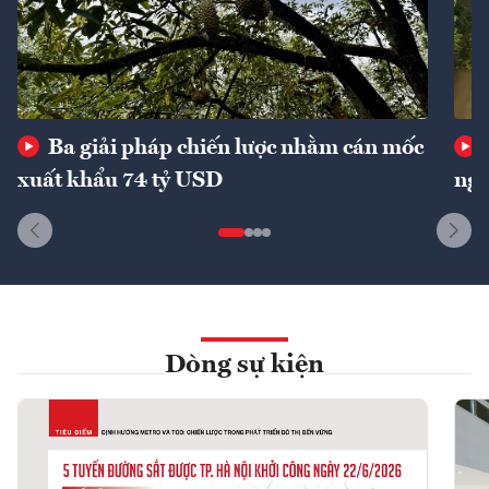
Ba giải pháp chiến lược nhằm cán mốc
xuất khẩu 74 tỷ USD
ngu
Dòng sự kiện