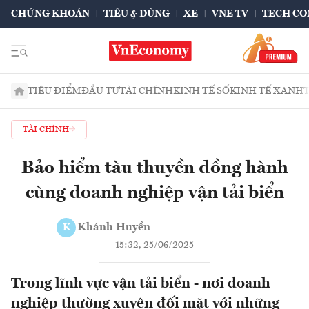
CHỨNG KHOÁN
TIÊU & DÙNG
XE
VNE TV
TECH CO
TIÊU ĐIỂM
ĐẦU TƯ
TÀI CHÍNH
KINH TẾ SỐ
KINH TẾ XANH
TÀI CHÍNH
Bảo hiểm tàu thuyền đồng hành
cùng doanh nghiệp vận tải biển
Khánh Huyền
K
15:32, 25/06/2025
Trong lĩnh vực vận tải biển - nơi doanh
nghiệp thường xuyên đối mặt với những