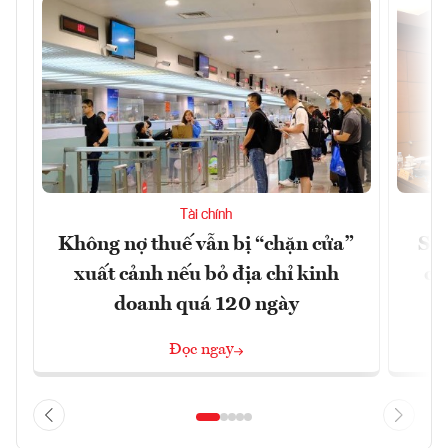
Tài chính
Không nợ thuế vẫn bị “chặn cửa”
Sửa
xuất cảnh nếu bỏ địa chỉ kinh
ca
doanh quá 120 ngày
Đọc ngay