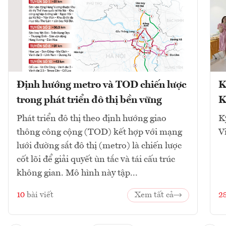
Định hướng metro và TOD chiến lược
K
trong phát triển đô thị bền vững
K
Phát triển đô thị theo định hướng giao
K
thông công cộng (TOD) kết hợp với mạng
V
lưới đường sắt đô thị (metro) là chiến lược
cốt lõi để giải quyết ùn tắc và tái cấu trúc
không gian. Mô hình này tập...
10
bài viết
Xem tất cả
2