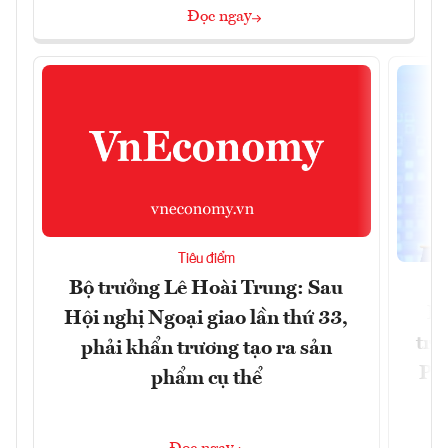
Đọc ngay
Tiêu điểm
Bộ trưởng Lê Hoài Trung: Sau
Ph
Hội nghị Ngoại giao lần thứ 33,
trự
phải khẩn trương tạo ra sản
Phi
phẩm cụ thể
Đ