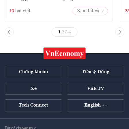
10
bài viết
Xem tất cả
2
1
2
3
4
Chứng khoán
Tiêu & Dùng
Xe
VnE TV
Tech Connect
English ++
Tất cả chuyên mục