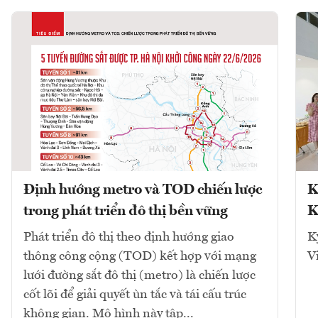
Định hướng metro và TOD chiến lược
K
trong phát triển đô thị bền vững
K
Phát triển đô thị theo định hướng giao
K
thông công cộng (TOD) kết hợp với mạng
V
lưới đường sắt đô thị (metro) là chiến lược
cốt lõi để giải quyết ùn tắc và tái cấu trúc
không gian. Mô hình này tập...