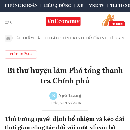
CHỨNG KHOÁN
TIÊU & DÙNG
XE
VNE TV
TECH CO
TIÊU ĐIỂM
ĐẦU TƯ
TÀI CHÍNH
KINH TẾ SỐ
KINH TẾ XANH
TIÊU ĐIỂM
Bí thư huyện làm Phó tổng thanh
tra Chính phủ
Ngô Trang
N
11:48, 21/07/2015
Thủ tướng quyết định bổ nhiệm và kéo dài
thời gian công tác đối với một số cán bộ