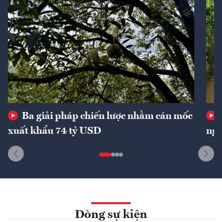
Ba giải pháp chiến lược nhằm cán mốc
xuất khẩu 74 tỷ USD
ngu
Dòng sự kiện