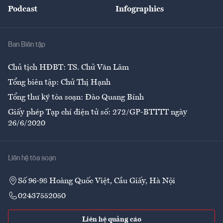
Podcast
Infographics
Giải trí
Y tế
Nhà
Ban Biên tập
Ẩm thực
Chủ tịch HĐBT: TS. Chử Văn Lâm
Tổng biên tập: Chử Thị Hạnh
Tổng thư ký tòa soạn: Đào Quang Bính
Giấy phép Tạp chí điện tử số: 272/GP-BTTTT ngày
26/6/2020
Liên hệ tòa soạn
Số 96-98 Hoàng Quốc Việt, Cầu Giấy, Hà Nội
02437552050
Liên hệ quảng cáo