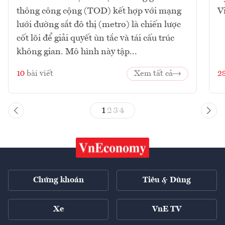
thông công cộng (TOD) kết hợp với mạng
V
lưới đường sắt đô thị (metro) là chiến lược
cốt lõi để giải quyết ùn tắc và tái cấu trúc
không gian. Mô hình này tập...
10
bài viết
Xem tất cả
2
1
2
3
4
Chứng khoán
Tiêu & Dùng
Xe
VnE TV