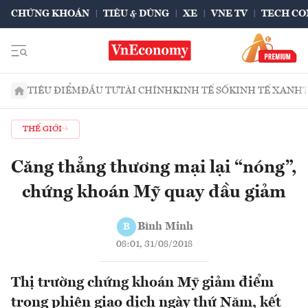
CHỨNG KHOÁN
TIÊU & DÙNG
XE
VNE TV
TECH CO
TIÊU ĐIỂM
ĐẦU TƯ
TÀI CHÍNH
KINH TẾ SỐ
KINH TẾ XANH
THẾ GIỚI
Căng thẳng thương mại lại “nóng”,
chứng khoán Mỹ quay đầu giảm
Bình Minh
B
08:01, 31/08/2018
Thị trường chứng khoán Mỹ giảm điểm
trong phiên giao dịch ngày thứ Năm, kết