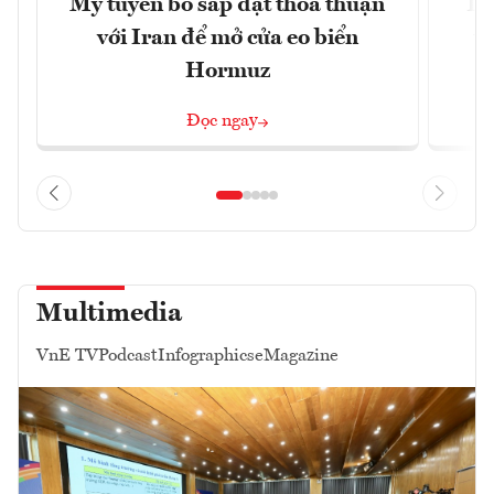
Mỹ tuyên bố sắp đạt thỏa thuận
Tr
với Iran để mở cửa eo biển
th
Hormuz
Đọc ngay
Multimedia
VnE TV
Podcast
Infographics
eMagazine