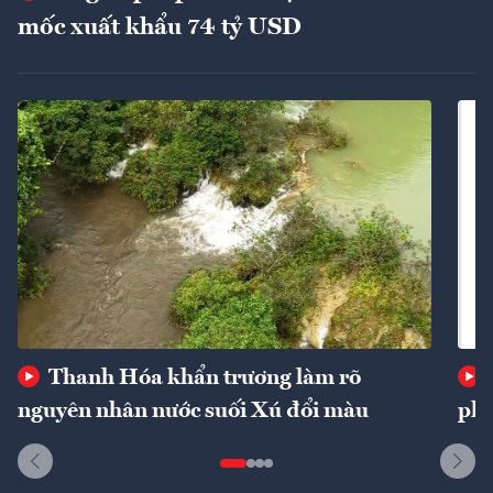
mốc xuất khẩu 74 tỷ USD
Thanh Hóa khẩn trương làm rõ
nguyên nhân nước suối Xú đổi màu
phí