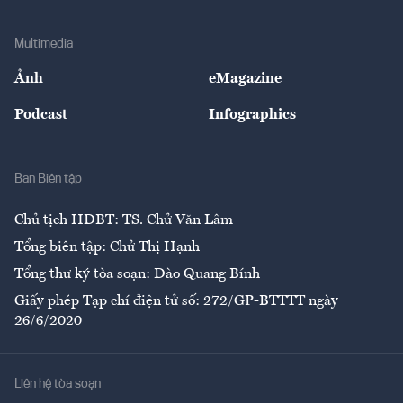
Hạ tầng
Sức khỏe
Khung pháp lý
Doanh nghiệp
Địa phương
Thị trường
Bảo hiểm
Multimedia
Sự kiện
Nhân lực
Ảnh
eMagazine
Đẹp +
An sinh
Podcast
Infographics
Giải trí
Y tế
Nhà
Ban Biên tập
Ẩm thực
Chủ tịch HĐBT: TS. Chử Văn Lâm
Tổng biên tập: Chử Thị Hạnh
Tổng thư ký tòa soạn: Đào Quang Bính
Giấy phép Tạp chí điện tử số: 272/GP-BTTTT ngày
26/6/2020
Liên hệ tòa soạn