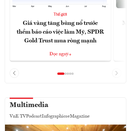
Thế giới
Giá vàng tăng bùng nổ trước
Mỹ 
thềm báo cáo việc làm Mỹ, SPDR
Gold Trust mua ròng mạnh
Đọc ngay
Multimedia
VnE TV
Podcast
Infographics
eMagazine