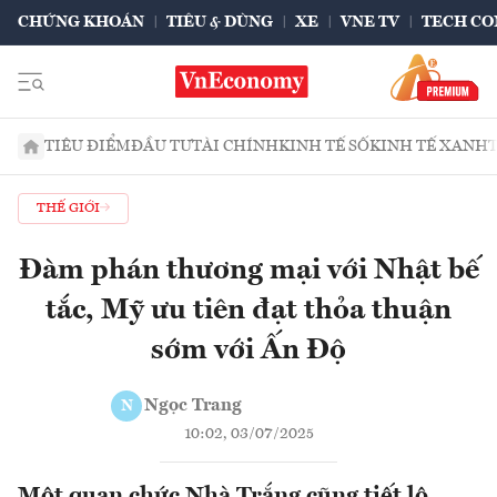
CHỨNG KHOÁN
TIÊU & DÙNG
XE
VNE TV
TECH CO
TIÊU ĐIỂM
ĐẦU TƯ
TÀI CHÍNH
KINH TẾ SỐ
KINH TẾ XANH
THẾ GIỚI
Đàm phán thương mại với Nhật bế
tắc, Mỹ ưu tiên đạt thỏa thuận
sớm với Ấn Độ
Ngọc Trang
N
10:02, 03/07/2025
Một quan chức Nhà Trắng cũng tiết lộ