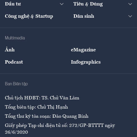
The Guide
Video
Đầu tư
Tiêu & Dùng
Quản trị số
Cafe BĐS
Thị trường
Kinh doanh
Kết nối
Tạp chí kinh tế Việt Nam
eMagazine
Nhà đầu tư
Du lịch
Công nghệ & Startup
Dân sinh
Tư vấn
Nông sản
Doanh nhân
Tư vấn Tiêu & Dùng
Infographics
Hạ tầng
Sức khỏe
Khung pháp lý
Doanh nghiệp
Địa phương
Thị trường
Bảo hiểm
Multimedia
Sự kiện
Nhân lực
Ảnh
eMagazine
Đẹp +
An sinh
Podcast
Infographics
Giải trí
Y tế
Nhà
Ban Biên tập
Ẩm thực
Chủ tịch HĐBT: TS. Chử Văn Lâm
Tổng biên tập: Chử Thị Hạnh
Tổng thư ký tòa soạn: Đào Quang Bính
Giấy phép Tạp chí điện tử số: 272/GP-BTTTT ngày
26/6/2020