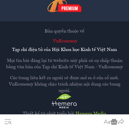
Bản quyền thuộc về
VnEconomy
Tạp chí điện tử của Hội Khoa học Kinh tế Việt Nam
Mọi tin bài đăng lại từ website này phải có sự chấp thuận
bằng văn bản của
Tạp chí Kinh tế Việt Nam - VnEconomy
Các trang liên kết ra ngoài sẽ được mở ra ở cửa sổ mới.
VnEconomy không chịu trách nhiệm nội dung các trang
ngoài.
Thiết kế và phát triển bởi
Hemera Media
Dựa trên nền tảng
Hemera AI CMS