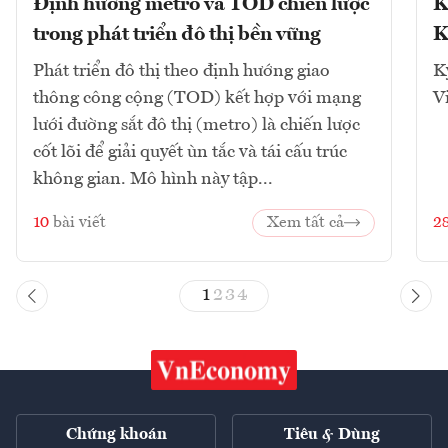
Định hướng metro và TOD chiến lược
K
trong phát triển đô thị bền vững
K
Phát triển đô thị theo định hướng giao
K
thông công cộng (TOD) kết hợp với mạng
V
lưới đường sắt đô thị (metro) là chiến lược
cốt lõi để giải quyết ùn tắc và tái cấu trúc
không gian. Mô hình này tập...
10
bài viết
Xem tất cả
2
1
2
3
4
Chứng khoán
Tiêu & Dùng