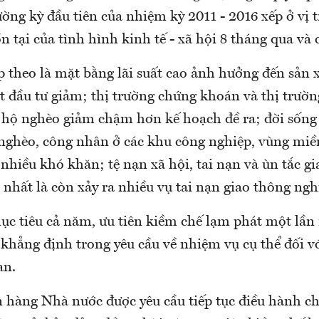
ng kỳ đầu tiên của nhiệm kỳ 2011 - 2016 xếp ở vị tr
ồn tại của tình hình kinh tế - xã hội 8 tháng qua và
ếp theo là mặt bằng lãi suất cao ảnh hưởng đến sản 
t đầu tư giảm; thị trường chứng khoán và thị trườn
lệ hộ nghèo giảm chậm hơn kế hoạch đề ra; đời sống
 nghèo, công nhân ở các khu công nghiệp, vùng miền
nhiều khó khăn; tệ nạn xã hội, tai nạn và ùn tắc g
 nhất là còn xảy ra nhiều vụ tai nạn giao thông ng
ục tiêu cả năm, ưu tiên kiềm chế lạm phát một lần 
khẳng định trong yêu cầu về nhiệm vụ cụ thể đối vớ
an.
 hàng Nhà nước được yêu cầu tiếp tục điều hành ch