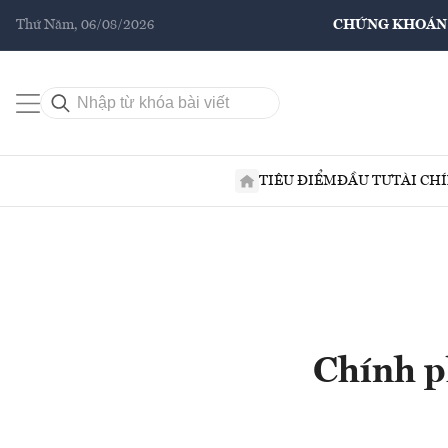
Thứ Năm, 06/08/2026
CHỨNG KHOÁN
TIÊU ĐIỂM
ĐẦU TƯ
TÀI CH
Chính p