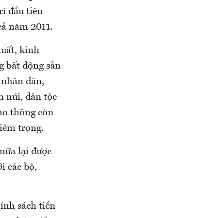
í đầu tiên
 cả năm 2011.
xuất, kinh
g bất động sản
 nhân dân,
 núi, dân tộc
iao thông còn
hiêm trọng.
nữa lại được
i các bộ,
ính sách tiền