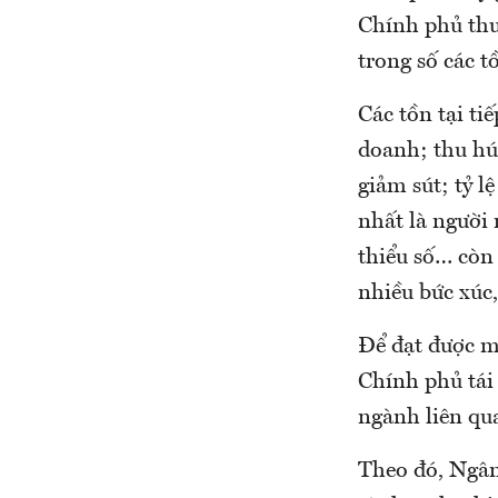
Chính phủ thườ
trong số các t
Các tồn tại ti
doanh; thu hú
giảm sút; tỷ 
nhất là người
thiểu số… còn 
nhiều bức xúc,
Để đạt được m
Chính phủ tái 
ngành liên qu
Theo đó, Ngân