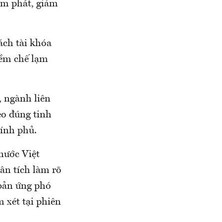
lạm phát, giảm
ách tài khóa
iềm chế lạm
, ngành liên
eo đúng tinh
ính phủ.
nước Việt
ân tích làm rõ
 bản ứng phó
 xét tại phiên