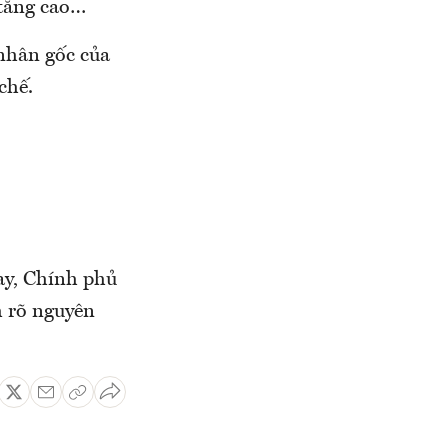
 tăng cao…
 nhân gốc của
chế.
ay, Chính phủ
m rõ nguyên