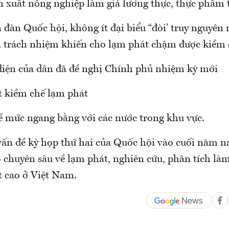
n xuất nông nghiệp làm giá lương thực, thực phẩm
 đàn Quốc hội, không ít đại biểu “đòi’ truy nguyên
ả trách nhiệm khiến cho lạm phát chậm được kiềm 
 diện của dân đã đề nghị Chính phủ nhiệm kỳ mới
t kiềm chế lạm phát
ề mức ngang bằng với các nước trong khu vực.
 vấn đề kỳ họp thứ hai của Quốc hội vào cuối năm n
o chuyên sâu về lạm phát, nghiên cứu, phân tích là
 cao ở Việt Nam.