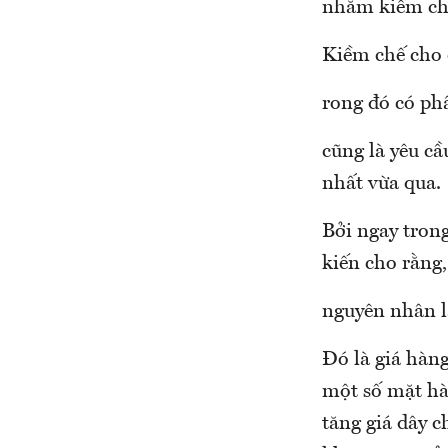
nhằm kiềm chế
Kiềm chế cho 
rong đó có ph
cũng là yêu cầ
nhất vừa qua.
Bởi ngay tron
kiến cho rằng
nguyên nhân l
Đó là giá hàng
một số mặt hàn
tăng giá dây c