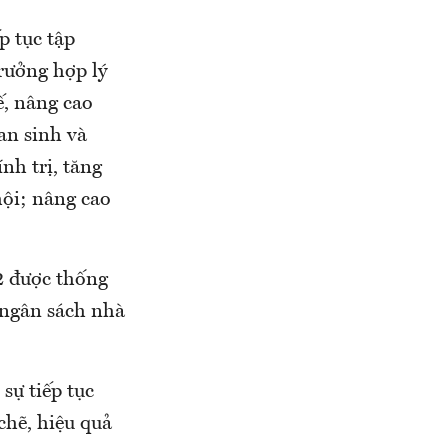
p tục tập
trưởng hợp lý
ế, nâng cao
an sinh và
nh trị, tăng
hội; nâng cao
2 được thống
 ngân sách nhà
sự tiếp tục
chẽ, hiệu quả