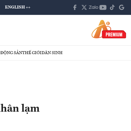
ENGLISH ++
 ĐỘNG SẢN
THẾ GIỚI
DÂN SINH
nhân lạm