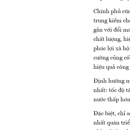
Chính phủ cũn
trung kiềm chế
gắn với đổi m
chất lượng, hi
phúc lợi xã hộ
cường củng cố
hiệu quả công 
Định hướng mộ
nhất: tốc độ t
nước thấp hơn
Đặc biệt, chỉ 
nhất quán triể