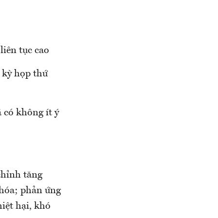
liên tục cao
i kỳ họp thứ
 có không ít ý
chỉnh tăng
g hóa; phản ứng
iệt hại, khó