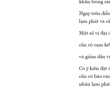
khăn trong sả
Ngay trên diễn
lạm phát và c
Một số vị đại
cần có cam kế
và giảm dần v
Có ý kiến đặt
cần có báo cá
nhân lạm phát