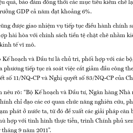
iệu quả, bảo đảm đồng thời các mục tiêu kiềm chế 
g trưởng GDP cả năm đạt khoảng 6%.
cũng được giao nhiệm vụ tiếp tục điều hành chính s
hợp hài hòa với chính sách tiền tệ chặt chẽ nhằm k
kinh tế vĩ mô.
 Kế hoạch và Đầu tư là chủ trì, phối hợp với các bộ
a phương tiếp tục rà soát việc cắt giảm đầu công th
ết số 11/NQ-CP và Nghị quyết số 83/NQ-CP của Ch
n nêu rõ: “Bộ Kế hoạch và Đầu tư, Ngân hàng Nhà 
hính chỉ đạo các cơ quan chức năng nghiên cứu, ph
ạm phát ở nước ta, từ đó đề xuất các giải pháp căn
hù hợp với tình hình thực tiễn, trình Chính phủ xem
 tháng 9 năm 2011”.