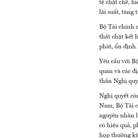
tệ chặt chẽ, h
lãi suất, tăn
Bộ Tài chính 
thắt chặt kết 
phát, ổn định 
Yêu cầu với Bộ
quan và các đị
thần Nghị quy
Nghị quyết cò
Nam, Bộ Tài c
nguyên nhân l
có hiệu quả, p
họp thường kỳ