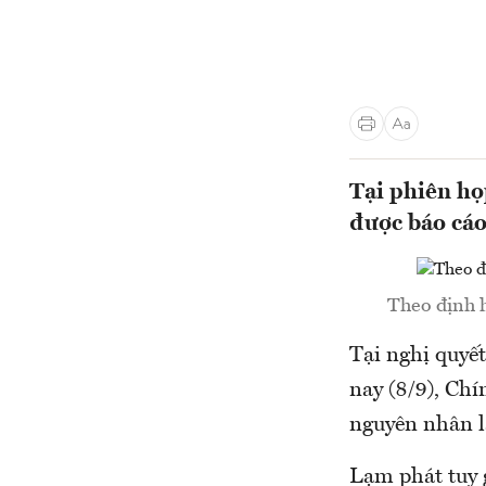
Tại phiên họ
được báo cá
Theo định 
Tại nghị quyế
nay (8/9), Chí
nguyên nhân l
Lạm phát tuy 