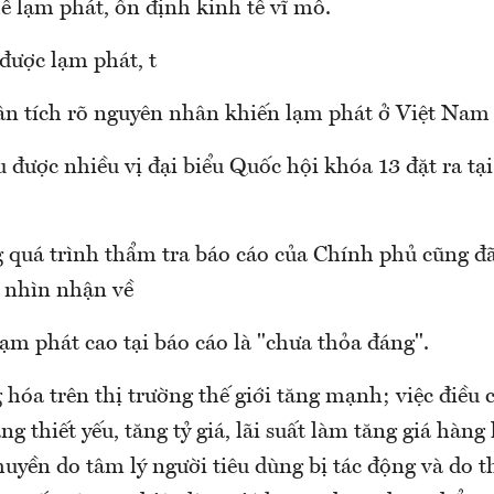
 lạm phát, ổn định kinh tế vĩ mô.
được lạm phát, t
ân tích rõ nguyên nhân khiến lạm phát ở Việt Nam 
u được nhiều vị đại biểu Quốc hội khóa 13 đặt ra tạ
g quá trình thẩm tra báo cáo của Chính phủ cũng đã
, nhìn nhận về
ạm phát cao tại báo cáo là "chưa thỏa đáng".
 hóa trên thị trường thế giới tăng mạnh; việc điều 
g thiết yếu, tăng tỷ giá, lãi suất làm tăng giá hàn
huyền do tâm lý người tiêu dùng bị tác động và do th