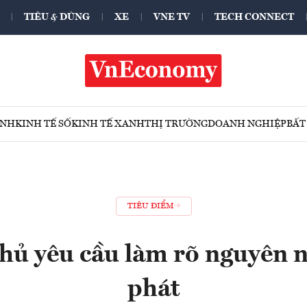
TIÊU & DÙNG
XE
VNE TV
TECH CONNECT
ÍNH
KINH TẾ SỐ
KINH TẾ XANH
THỊ TRƯỜNG
DOANH NGHIỆP
BẤT
TIÊU ĐIỂM
hủ yêu cầu làm rõ nguyên 
phát