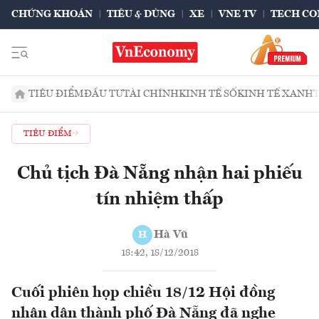
CHỨNG KHOÁN
TIÊU & DÙNG
XE
VNE TV
TECH CO
TIÊU ĐIỂM
ĐẦU TƯ
TÀI CHÍNH
KINH TẾ SỐ
KINH TẾ XANH
TIÊU ĐIỂM
Chủ tịch Đà Nẵng nhận hai phiếu
tín nhiệm thấp
Hà Vũ
H
18:42, 18/12/2018
Cuối phiên họp chiều 18/12 Hội đồng
nhân dân thành phố Đà Nẵng đã nghe