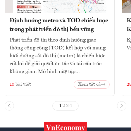
Định hướng metro và TOD chiến lược
K
trong phát triển đô thị bền vững
K
Phát triển đô thị theo định hướng giao
K
thông công cộng (TOD) kết hợp với mạng
V
lưới đường sắt đô thị (metro) là chiến lược
cốt lõi để giải quyết ùn tắc và tái cấu trúc
không gian. Mô hình này tập...
10
bài viết
Xem tất cả
2
1
2
3
4