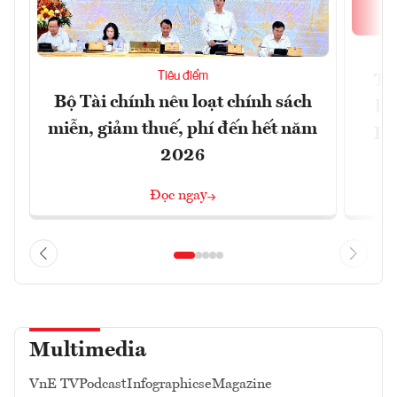
Tiêu điểm
Th
Bộ Tài chính nêu loạt chính sách
bi
miễn, giảm thuế, phí đến hết năm
Hộ
2026
Đọc ngay
Multimedia
VnE TV
Podcast
Infographics
eMagazine