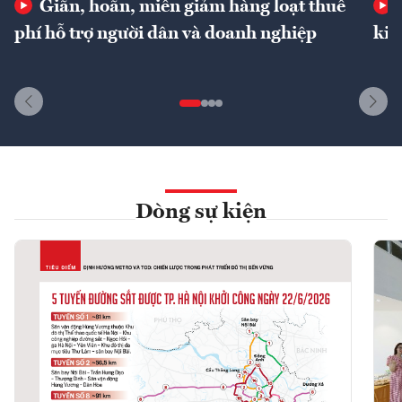
Giãn, hoãn, miễn giảm hàng loạt thuế
phí hỗ trợ người dân và doanh nghiệp
kin
Dòng sự kiện