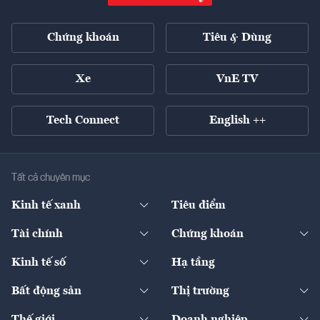
Chứng khoán
Tiêu & Dùng
Xe
VnE TV
Tech Connect
English ++
Tất cả chuyên mục
Kinh tế xanh
Tiêu điểm
Chuyển động xanh
Tài chính
Chứng khoán
Pháp lý
Ngân hàng
Doanh nghiệp niêm yết
Kinh tế số
Hạ tầng
Thương hiệu xanh
Thị trường vốn
Thị trường
Sản phẩm - Thị trường
Bất động sản
Thị trường
Diễn đàn
Thuế
Đầu tư
Tài sản số
Chính sách
Xuất nhập khẩu
Thế giới
Doanh nghiệp