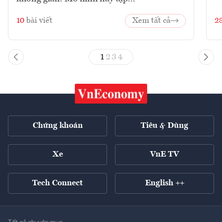
10
bài viết
Xem tất cả
2
1
2
3
4
Chứng khoán
Tiêu & Dùng
Xe
VnE TV
Tech Connect
English ++