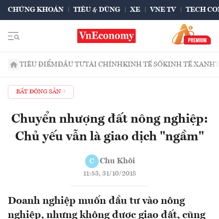
CHỨNG KHOÁN
TIÊU & DÙNG
XE
VNE TV
TECH CO
TIÊU ĐIỂM
ĐẦU TƯ
TÀI CHÍNH
KINH TẾ SỐ
KINH TẾ XANH
BẤT ĐỘNG SẢN
Chuyển nhượng đất nông nghiệp:
Chủ yếu vẫn là giao dịch "ngầm"
Chu Khôi
C
11:53, 31/10/2018
Doanh nghiệp muốn đầu tư vào nông
nghiệp, nhưng không được giao đất, cũng