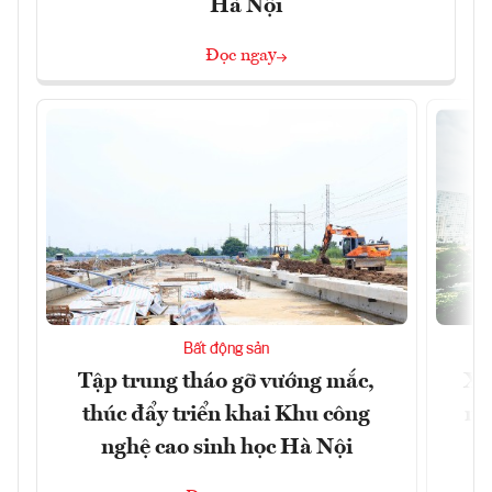
Hà Nội
Đọc ngay
Bất động sản
Tập trung tháo gỡ vướng mắc,
Xâ
thúc đẩy triển khai Khu công
nâ
nghệ cao sinh học Hà Nội