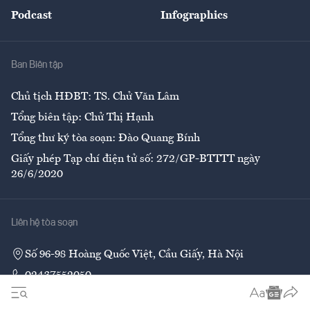
An sinh
Podcast
Infographics
Giải trí
Y tế
Nhà
Ban Biên tập
Ẩm thực
Chủ tịch HĐBT: TS. Chử Văn Lâm
Tổng biên tập: Chử Thị Hạnh
Tổng thư ký tòa soạn: Đào Quang Bính
Giấy phép Tạp chí điện tử số: 272/GP-BTTTT ngày
26/6/2020
Liên hệ tòa soạn
Số 96-98 Hoàng Quốc Việt, Cầu Giấy, Hà Nội
02437552050
Liên hệ quảng cáo