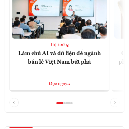
Thị trường
Làm chủ AI và dữ liệu để ngành
Ca
bán lẻ Việt Nam bứt phá
phá 
đ
Đọc ngay