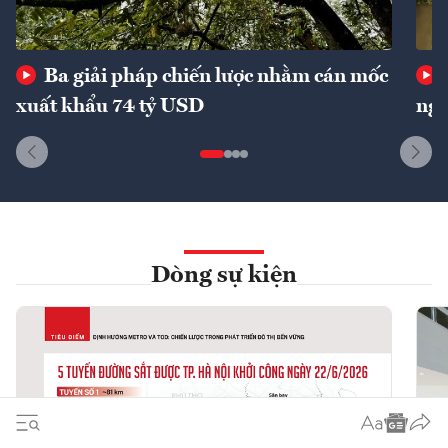
Ba giải pháp chiến lược nhằm cán mốc
xuất khẩu 74 tỷ USD
ngu
Dòng sự kiện