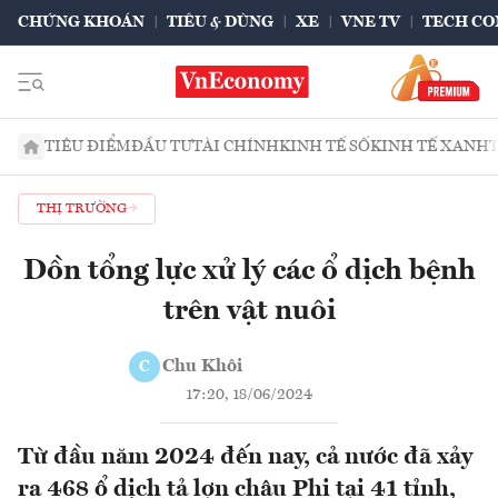
CHỨNG KHOÁN
TIÊU & DÙNG
XE
VNE TV
TECH CO
TIÊU ĐIỂM
ĐẦU TƯ
TÀI CHÍNH
KINH TẾ SỐ
KINH TẾ XANH
THỊ TRƯỜNG
Dồn tổng lực xử lý các ổ dịch bệnh
trên vật nuôi
Chu Khôi
C
17:20, 18/06/2024
Từ đầu năm 2024 đến nay, cả nước đã xảy
ra 468 ổ dịch tả lợn châu Phi tại 41 tỉnh,