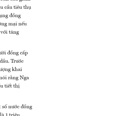
u cầu tiêu thụ
dụng đồng
ơng mại nếu
 với tăng
ười đồng cấp
dầu. Trước
lượng khai
 nói rằng Nga
u tiết thị
t số nước đồng
à 1 triệu