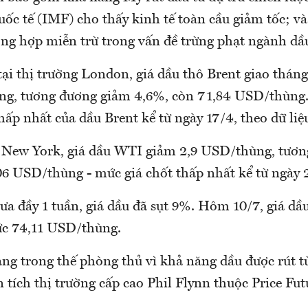
uốc tế (IMF) cho thấy kinh tế toàn cầu giảm tốc; 
ờng hợp miễn trừ trong vấn đề trừng phạt ngành dầu
ại thị trường London, giá dầu thô Brent giao tháng
ng, tương đương giảm 4,6%, còn 71,84 USD/thùng.
hấp nhất của dầu Brent kể từ ngày 17/4, theo dữ liệ
g New York, giá dầu WTI giảm 2,9 USD/thùng, tươ
06 USD/thùng - mức giá chốt thấp nhất kể từ ngày 2
ưa đầy 1 tuần, giá dầu đã sụt 9%. Hôm 10/7, giá d
ức 74,11 USD/thùng.
ng trong thế phòng thủ vì khả năng dầu được rút t
 tích thị trường cấp cao Phil Flynn thuộc Price Fu