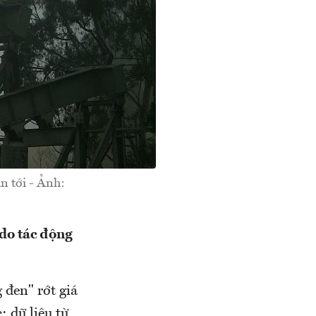
n tới - Ảnh:
 do tác động
đen" rớt giá
 dữ liệu từ