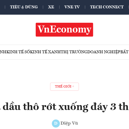
TIÊU & DÙNG
XE
VNE TV
TECH CONNECT
ÍNH
KINH TẾ SỐ
KINH TẾ XANH
THỊ TRƯỜNG
DOANH NGHIỆP
BẤT
THẾ GIỚI
 dầu thô rớt xuống đáy 3 t
Diệp Vũ
D