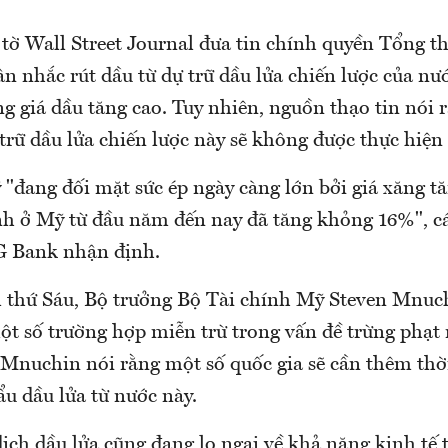
tờ Wall Street Journal đưa tin chính quyền Tổng 
 nhắc rút dầu từ dự trữ dầu lửa chiến lược của nướ
ng giá dầu tăng cao. Tuy nhiên, nguồn thạo tin nói 
ự trữ dầu lửa chiến lược này sẽ không được thực hiện
"đang đối mặt sức ép ngày càng lớn bởi giá xăng tă
nh ở Mỹ từ đầu năm đến nay đã tăng khỏng 16%", c
G Bank nhận định.
thứ Sáu, Bộ trưởng Bộ Tài chính Mỹ Steven Mnuch
ột số trường hợp miễn trừ trong vấn đề trừng phạt
 Mnuchin nói rằng một số quốc gia sẽ cần thêm thời
u dầu lửa từ nước này.
ịch dầu lửa cũng đang lo ngại về khả năng kinh tế