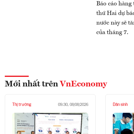
Báo cáo hàng 
thứ Hai dự báo
nước này sẽ t
của tháng 7.
Mới nhất trên
VnEconomy
Thị trường
Dân sinh
09:30, 08/08/2026