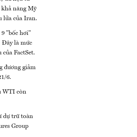
và khả năng Mỹ
 lửa của Iran.
 9 "bốc hơi"
 Đây là mức
u của FactSet.
ng đương giảm
1/6.
ầu WTI còn
ừ dự trữ toàn
tures Group