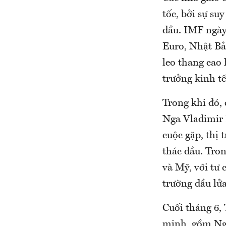
tốc, bởi sự su
dầu. IMF ngày
Euro, Nhật Bả
leo thang cao 
trưởng kinh tế
Trong khi đó,
Nga Vladimir 
cuộc gặp, thị
thác dầu. Tro
và Mỹ, với tư 
trường dầu lửa
Cuối tháng 6,
minh, gồm Nga