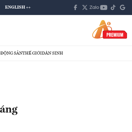
ENGLISH ++
 ĐỘNG SẢN
THẾ GIỚI
DÂN SINH
háng