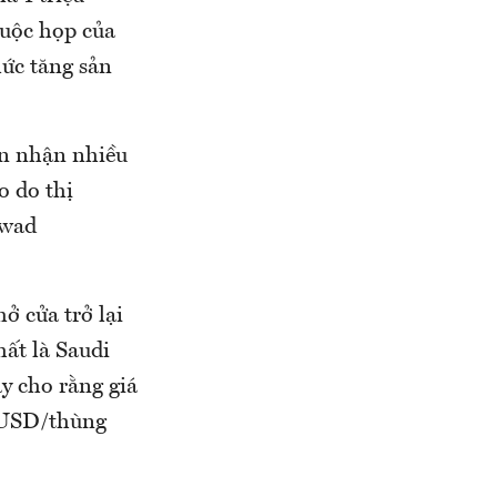
cuộc họp của
ức tăng sản
ón nhận nhiều
o do thị
awad
ở cửa trở lại
ất là Saudi
ày cho rằng giá
0 USD/thùng