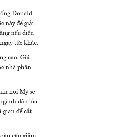
thống Donald
c này để giải
rằng nếu diễn
 ngay tức khắc.
ng cao. Giá
ác nhà phân
in nói Mỹ sẽ
 ngành dầu lửa
 gian để cắt
 toàn cầu giảm