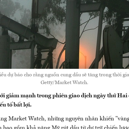
ều dự báo cho rằng nguồn cung dầu sẽ tăng trong thời gia
Getty/Market Watch.
iới giảm mạnh trong phiên giao dịch ngày thứ Hai
ếu tố bất lợi.
rang Market Watch, những nguyên nhân khiến "vàng 
 bao gồm khả năng Mỹ rút dầu từ dự trữ chiến lược;