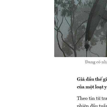
Đang có nhi
Giá dầu thế g
của một loạt y
Theo tin từ t
phiên đầu tuần