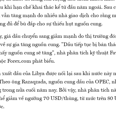
au khi hạn chế khai thác kể từ đầu năm ngoái. Sau 
 vẫn tăng mạnh do nhiều nhà giao dịch cho rằng m
ng đủ để bù đắp cho sự thiếu hụt nguồn cung.
, giá dầu chuyển sang giảm mạnh do thị trường đ
về sự gia tăng nguồn cung. "Dầu tiếp tục bị bán thá
hấy nguồn cung sẽ tăng", nhà phân tích kỹ thuật F
ộc Forex.com phát biểu.
xuất dầu của Libya được nối lại sau khi nước này m
 Theo ông Razaqzada, nguồn cung dầu của OPEC, nh
g trong nửa cuối năm nay. Bởi vậy, nhà phân tích n
thể giảm về ngưỡng 70 USD/thùng, từ mức trên 8
c.