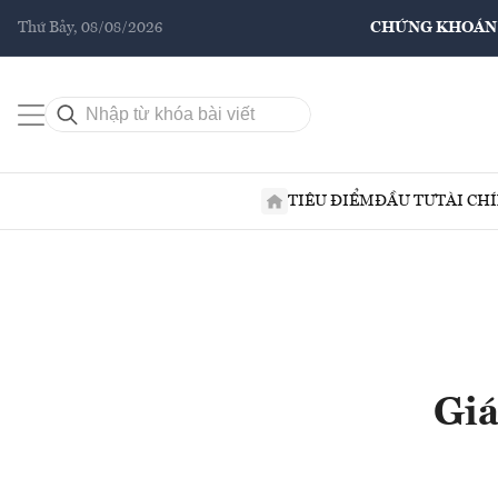
Thứ Bảy, 08/08/2026
CHỨNG KHOÁN
TIÊU ĐIỂM
ĐẦU TƯ
TÀI CH
Giá