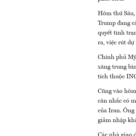
Hôm thứ Sáu, 
Trump đang cân
quyết tình trạ
ra, việc rút d
Chính phủ Mỹ 
xăng trung bì
tích thuộc IN
Cũng vào hôm 
cân nhắc có m
của Iran. Ông
giảm nhập khẩ
Các nhà giao d