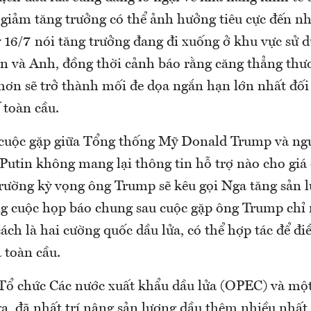
y giảm tăng trưởng có thể ảnh hưởng tiêu cực đến nh
 16/7 nói tăng trưởng đang đi xuống ở khu vực sử 
n và Anh, đồng thời cảnh báo rằng căng thẳng thư
hơn sẽ trở thành mối đe dọa ngắn hạn lớn nhất đối
 toàn cầu.
 cuộc gặp giữa Tổng thống Mỹ Donald Trump và ng
Putin không mang lại thông tin hỗ trợ nào cho giá 
 trường kỳ vọng ông Trump sẽ kêu gọi Nga tăng sản 
ng cuộc họp báo chung sau cuộc gặp ông Trump chỉ
cách là hai cường quốc dầu lửa, có thể hợp tác để điề
 toàn cầu.
 Tổ chức Các nước xuất khẩu dầu lửa (OPEC) và mộ
, đã nhất trí nâng sản lượng dầu thêm nhiều nhất l