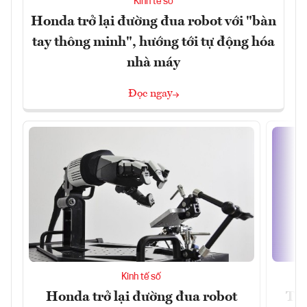
Kinh tế số
Honda trở lại đường đua robot với "bàn
tay thông minh", hướng tới tự động hóa
nhà máy
Đọc ngay
Kinh tế số
Honda trở lại đường đua robot
Thủ