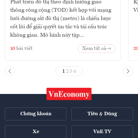
Phát triển đô thị theo định hướng giao
K
thông công cộng (TOD) kết hợp với mạng
V
lưới đường sắt đô thị (metro) là chiến lược
cốt lõi để giải quyết ùn tắc và tái cấu trúc
không gian. Mô hình này tập...
10
bài viết
Xem tất cả
2
1
2
3
4
Chứng khoán
Tiêu & Dùng
Xe
VnE TV