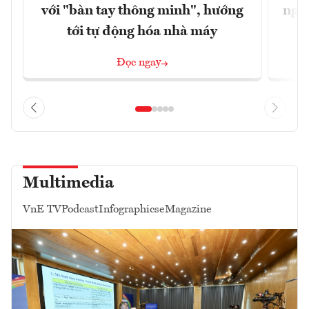
với "bàn tay thông minh", hướng
nghẽ
tới tự động hóa nhà máy
Đọc ngay
Multimedia
VnE TV
Podcast
Infographics
eMagazine