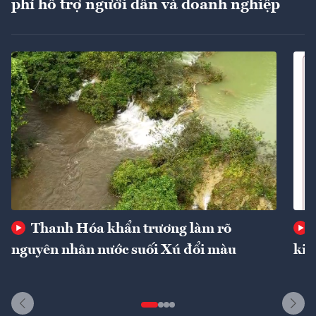
phí hỗ trợ người dân và doanh nghiệp
Thanh Hóa khẩn trương làm rõ
nguyên nhân nước suối Xú đổi màu
kin