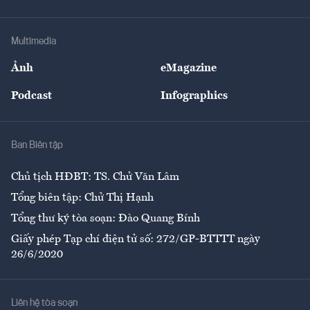
Tư vấn Tiêu & Dùng
Infographics
Hạ tầng
Sức khỏe
Khung pháp lý
Doanh nghiệp
Địa phương
Thị trường
Bảo hiểm
Multimedia
Sự kiện
Nhân lực
Ảnh
eMagazine
Đẹp +
An sinh
Podcast
Infographics
Giải trí
Y tế
Nhà
Ban Biên tập
Ẩm thực
Chủ tịch HĐBT: TS. Chử Văn Lâm
Tổng biên tập: Chử Thị Hạnh
Tổng thư ký tòa soạn: Đào Quang Bính
Giấy phép Tạp chí điện tử số: 272/GP-BTTTT ngày
26/6/2020
Liên hệ tòa soạn