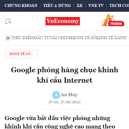
CHỨNG KHOÁN
TIÊU & DÙNG
XE
VNE TV
TECH CO
TIÊU ĐIỂM
ĐẦU TƯ
TÀI CHÍNH
KINH TẾ SỐ
KINH TẾ XANH
KINH TẾ SỐ
Google phóng hàng chục khinh
khí cầu Internet
An Huy
A
17:05, 17/06/2013
Google vừa bắt đầu việc phóng những
khinh khí cầu công nghệ cao mang theo