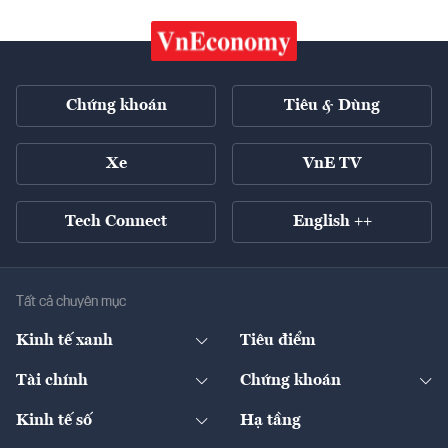
Chứng khoán
Tiêu & Dùng
Xe
VnE TV
Tech Connect
English ++
Tất cả chuyên mục
Kinh tế xanh
Tiêu điểm
Chuyển động xanh
Tài chính
Chứng khoán
Pháp lý
Ngân hàng
Doanh nghiệp niêm yết
Kinh tế số
Hạ tầng
Thương hiệu xanh
Thị trường vốn
Thị trường