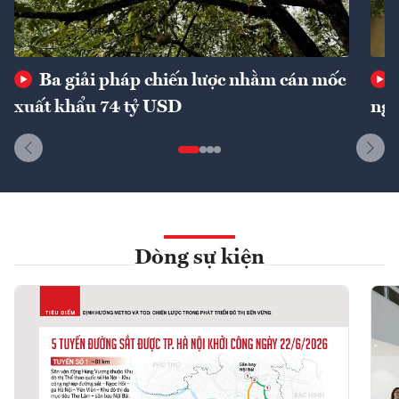
Ba giải pháp chiến lược nhằm cán mốc
xuất khẩu 74 tỷ USD
ngu
Dòng sự kiện