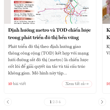
Định hướng metro và TOD chiến lược
K
trong phát triển đô thị bền vững
K
Phát triển đô thị theo định hướng giao
K
thông công cộng (TOD) kết hợp với mạng
V
lưới đường sắt đô thị (metro) là chiến lược
cốt lõi để giải quyết ùn tắc và tái cấu trúc
không gian. Mô hình này tập...
10
bài viết
Xem tất cả
2
1
2
3
4