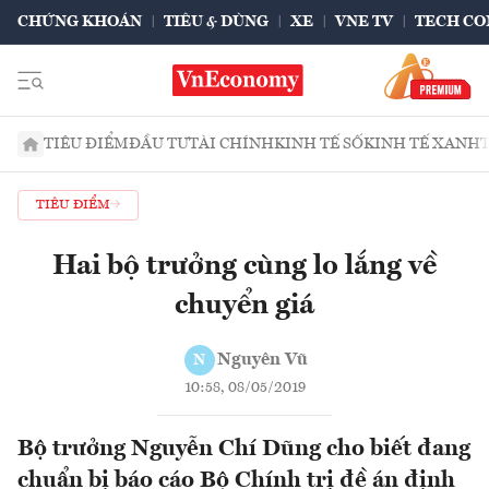
CHỨNG KHOÁN
TIÊU & DÙNG
XE
VNE TV
TECH CO
TIÊU ĐIỂM
ĐẦU TƯ
TÀI CHÍNH
KINH TẾ SỐ
KINH TẾ XANH
TIÊU ĐIỂM
Hai bộ trưởng cùng lo lắng về
chuyển giá
Nguyên Vũ
N
10:58, 08/05/2019
Bộ trưởng Nguyễn Chí Dũng cho biết đang
chuẩn bị báo cáo Bộ Chính trị đề án định