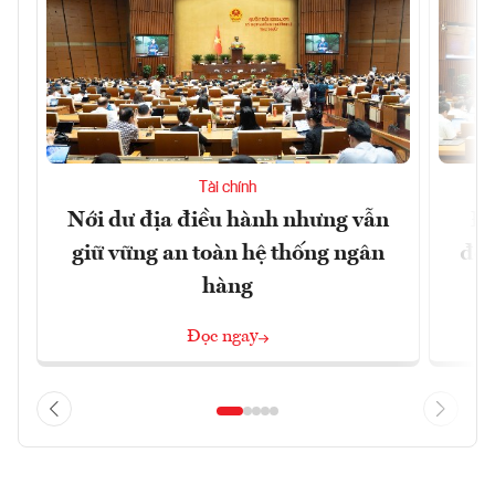
Tài chính
Nới dư địa điều hành nhưng vẫn
Đổ
giữ vững an toàn hệ thống ngân
đột
hàng
Đọc ngay