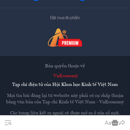
Đặt mua ấn phẩm
Bản quyền thuộc về
VnEconomy
Tạp chí điện tử của Hội Khoa học Kinh tế Việt Nam
Mọi tin bài đăng lại từ website này phải có sự chấp thuận
bằng văn bản của
Tạp chí Kinh tế Việt Nam - VnEconomy
Các trang liên kết ra ngoài sẽ được mở ra ở cửa sổ mới.
VnEconomy không chịu trách nhiệm nội dung các trang
ngoài.