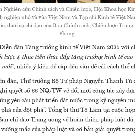
n Nghiên cứu Chính sách và Chiến lược, Hội Khoa học Ki
h nghiệp nhỏ và vừa Việt Nam và Tạp chí Kinh tế Việt
ức, dưới sự chỉ đạo của Ban Chính sách, Chiến lược Trung
Phong.
 Diễn đàn Tăng trưởng kinh tế Việt Nam 2025 với c
n lược & thực tiễn thúc đẩy tăng trưởng kinh tế cao
h mới
”, nhiều ý kiến đề cập đến vấn đề cải cách thể c
diễn đàn, Thứ trưởng Bộ Tư pháp Nguyễn Thanh Tú 
ghị quyết số 66-NQ/TW về đổi mới công tác xây dự
 ứng yêu cầu phát triển đất nước trong kỷ nguyên m
t phá của đột phá”. Tổng bí thư Tô Lâm tại cuộc họ
Ban chỉ đạo Trung ương về hoàn thiện pháp luật đã 
 vướng mắc của pháp luật và cơ bản giải quyết tron