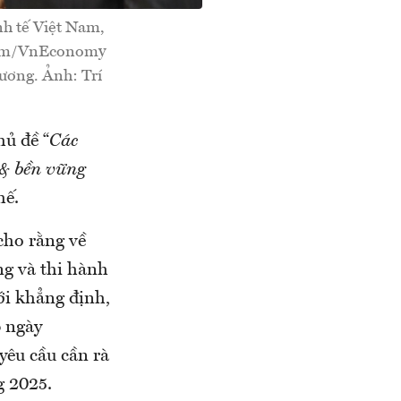
nh tế Việt Nam,
 Nam/VnEconomy
 ương. Ảnh: Trí
hủ đề “
Các
 & bền vững
hế.
cho rằng về
ng và thi hành
ới khẳng định,
p ngày
yêu cầu cần rà
g 2025.