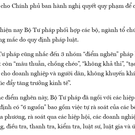
 cho Chính phủ ban hành nghị quyết quy phạm để c
 hiện nay Bộ Tư pháp phối hợp các bộ, ngành tổ chứ
g mắc do quy định pháp luật.
ư pháp cũng nhắc đến 3 nhóm “điểm nghẽn” pháp lu
 còn “mâu thuẫn, chồng chéo”, “không khả thi”, “tạ
 cho doanh nghiệp và người dân, không khuyến khí
úc đẩy tăng trưởng kinh tế”.
ác điểm nghẽn này, Bộ Tư pháp đã ngồi với các hiệ
định có “6 nguồn” bao gồm việc tự rà soát của các b
ịa phương, rà soát qua các hiệp hội, các doanh nghi
g, điều tra, thanh tra, kiểm tra, luật sư, luật gia v