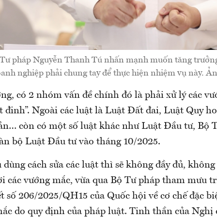
 Tư pháp Nguyễn Thanh Tú nhấn mạnh muốn tăng trưởng k
anh nghiệp phải chung tay để thực hiện nhiệm vụ này. Ản
ng, có 2 nhóm vấn đề chính đó là phải xử lý các v
 đinh”. Ngoài các luật là Luật Đất đai, Luật Quy h
ản… còn có một số luật khác như Luật Đầu tư, Bộ T
oàn bộ Luật Đầu tư vào tháng 10/2025.
 dùng cách sửa các luật thì sẽ không đầy đủ, không 
ời các vướng mắc, vừa qua Bộ Tư pháp tham mưu t
t số 206/2025/QH15 của Quốc hội về cơ chế đặc biệ
ắc do quy định của pháp luật. Tinh thần của Nghị 