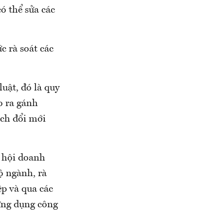
ó thể sửa các
c rà soát các
ật, đó là quy
o ra gánh
ch đổi mới
p hội doanh
ộ ngành, rà
ệp và qua các
à ứng dụng công