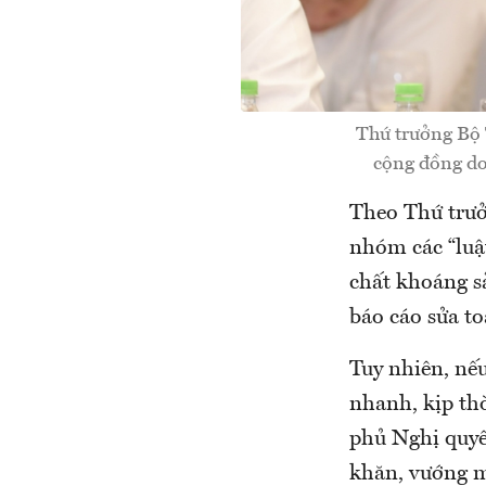
Thứ trưởng Bộ
cộng đồng do
Theo Thứ trưở
nhóm các “luật
chất khoáng s
báo cáo sửa t
Tuy nhiên, nếu
nhanh, kịp th
phủ Nghị quyế
khăn, vướng m