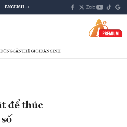
ENGLISH ++
 ĐỘNG SẢN
THẾ GIỚI
DÂN SINH
t để thúc
 số