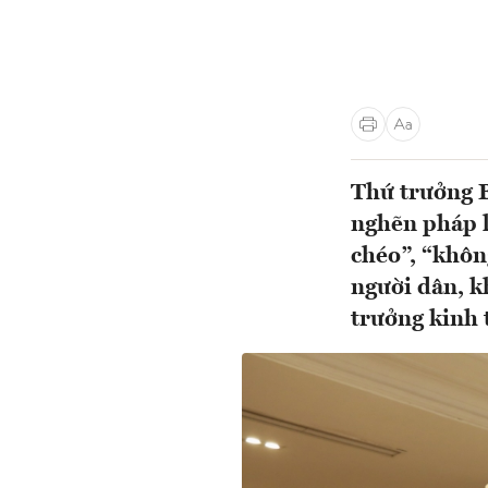
Thứ trưởng 
nghẽn pháp l
chéo”, “khôn
người dân, k
trưởng kinh t