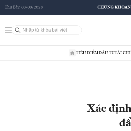
Thứ Bảy, 08/08/2026
CHỨNG KHOÁN
TIÊU ĐIỂM
ĐẦU TƯ
TÀI CH
Xác định
đẩ