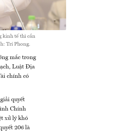
inh tế thì cần
h: Trí Phong.
ướng mắc trong
oạch, Luật Địa
ài chính có
giải quyết
rình Chính
t xử lý khó
quyết 206 là