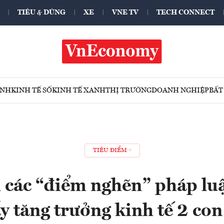
TIÊU & DÙNG
XE
VNE TV
TECH CONNECT
ÍNH
KINH TẾ SỐ
KINH TẾ XANH
THỊ TRƯỜNG
DOANH NGHIỆP
BẤT
TIÊU ĐIỂM
 các “điểm nghẽn” pháp luậ
y tăng trưởng kinh tế 2 con