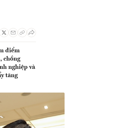
óm điểm
, chồng
anh nghiệp và
ẩy tăng