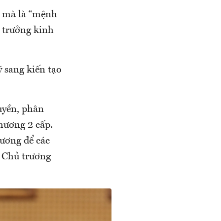
u mà là “mệnh
g trưởng kinh
 sang kiến tạo
uyền, phân
hương 2 cấp.
ương để các
. Chủ trương