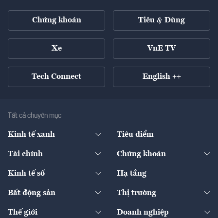
Chứng khoán
Tiêu & Dùng
Xe
VnE TV
Tech Connect
English ++
Tất cả chuyên mục
Kinh tế xanh
Tiêu điểm
Chuyển động xanh
Tài chính
Chứng khoán
Pháp lý
Ngân hàng
Doanh nghiệp niêm yết
Kinh tế số
Hạ tầng
Thương hiệu xanh
Thị trường vốn
Thị trường
Sản phẩm - Thị trường
Bất động sản
Thị trường
Diễn đàn
Thuế
Đầu tư
Tài sản số
Chính sách
Xuất nhập khẩu
Thế giới
Doanh nghiệp
Bảo hiểm
Quốc tế