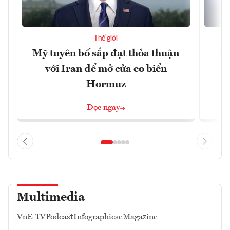
Thế giới
Mỹ tuyên bố sắp đạt thỏa thuận
“
với Iran để mở cửa eo biển
g
Hormuz
Đọc ngay
Multimedia
VnE TV
Podcast
Infographics
eMagazine