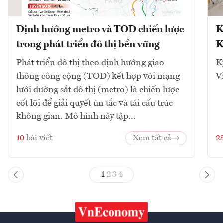
Định hướng metro và TOD chiến lược
K
trong phát triển đô thị bền vững
K
Phát triển đô thị theo định hướng giao
K
thông công cộng (TOD) kết hợp với mạng
V
lưới đường sắt đô thị (metro) là chiến lược
cốt lõi để giải quyết ùn tắc và tái cấu trúc
không gian. Mô hình này tập...
10
bài viết
Xem tất cả
2
1
2
3
4