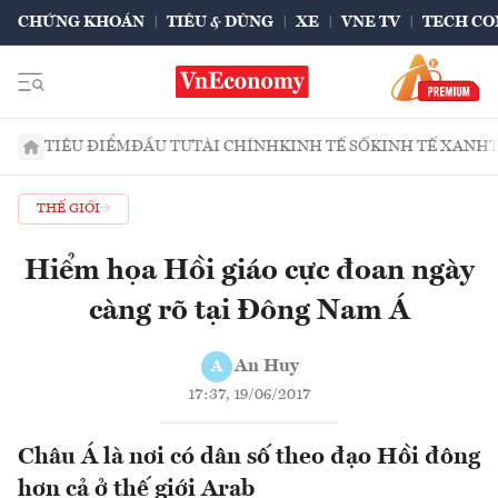
CHỨNG KHOÁN
TIÊU & DÙNG
XE
VNE TV
TECH CO
TIÊU ĐIỂM
ĐẦU TƯ
TÀI CHÍNH
KINH TẾ SỐ
KINH TẾ XANH
THẾ GIỚI
Hiểm họa Hồi giáo cực đoan ngày
càng rõ tại Đông Nam Á
An Huy
A
17:37, 19/06/2017
Châu Á là nơi có dân số theo đạo Hồi đông
hơn cả ở thế giới Arab