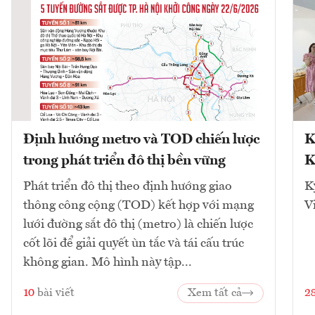
Định hướng metro và TOD chiến lược
K
trong phát triển đô thị bền vững
K
Phát triển đô thị theo định hướng giao
K
thông công cộng (TOD) kết hợp với mạng
V
lưới đường sắt đô thị (metro) là chiến lược
cốt lõi để giải quyết ùn tắc và tái cấu trúc
không gian. Mô hình này tập...
10
bài viết
Xem tất cả
2