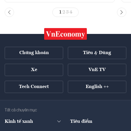
1
2
3
4
Chứng khoán
Tiêu & Dùng
Xe
VnE TV
Tech Connect
English ++
Tất cả chuyên mục
Kinh tế xanh
Tiêu điểm
Chuyển động xanh