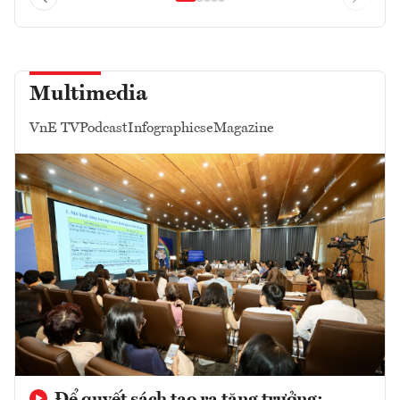
Multimedia
VnE TV
Podcast
Infographics
eMagazine
Để quyết sách tạo ra tăng trưởng: