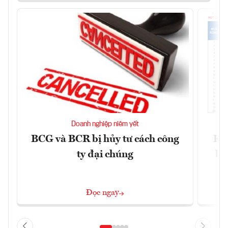
Doanh nghiệp niêm yết
BCG và BCR bị hủy tư cách công
Kh
ty đại chúng
ba
Đọc ngay