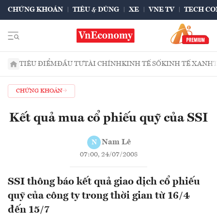
CHỨNG KHOÁN
TIÊU & DÙNG
XE
VNE TV
TECH CO
TIÊU ĐIỂM
ĐẦU TƯ
TÀI CHÍNH
KINH TẾ SỐ
KINH TẾ XANH
CHỨNG KHOÁN
Kết quả mua cổ phiếu quỹ của SSI
Nam Lê
N
07:00, 24/07/2008
SSI thông báo kết quả giao dịch cổ phiếu
quỹ của công ty trong thời gian từ 16/4
đến 15/7