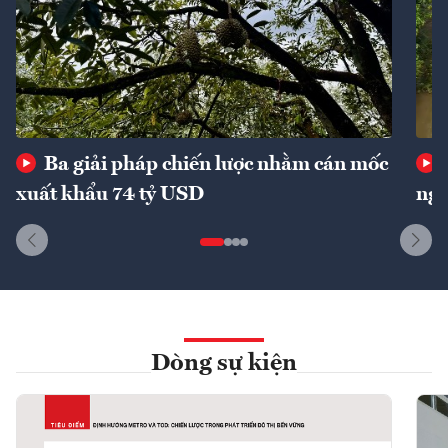
Ba giải pháp chiến lược nhằm cán mốc
xuất khẩu 74 tỷ USD
ngu
Dòng sự kiện