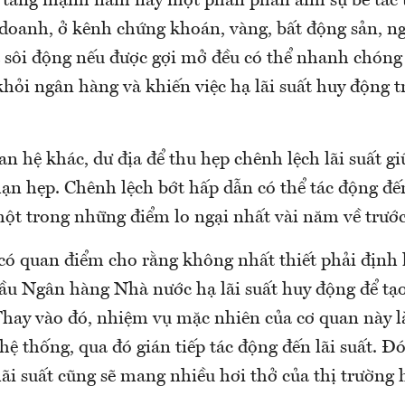
i tăng mạnh năm nay một phần phản ánh sự bế tắc 
 doanh, ở kênh chứng khoán, vàng, bất động sản, n
à sôi động nếu được gợi mở đều có thể nhanh chóng
khỏi ngân hàng và khiến việc hạ lãi suất huy động t
n hệ khác, dư địa để thu hẹp chênh lệch lãi suất g
ạn hẹp. Chênh lệch bớt hấp dẫn có thể tác động đến
 trong những điểm lo ngại nhất vài năm về trước
 có quan điểm cho rằng không nhất thiết phải định
ầu Ngân hàng Nhà nước hạ lãi suất huy động để tạo 
Thay vào đó, nhiệm vụ mặc nhiên của cơ quan này là
ệ thống, qua đó gián tiếp tác động đến lãi suất. Đó
lãi suất cũng sẽ mang nhiều hơi thở của thị trường 