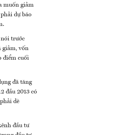
hưa muốn giảm
à phải dự báo
m.
nói trước
ã giảm, vốn
o điểm cuối
 dụng đã tăng
12 đầu 2013 có
 phải dè
kênh đầu tư