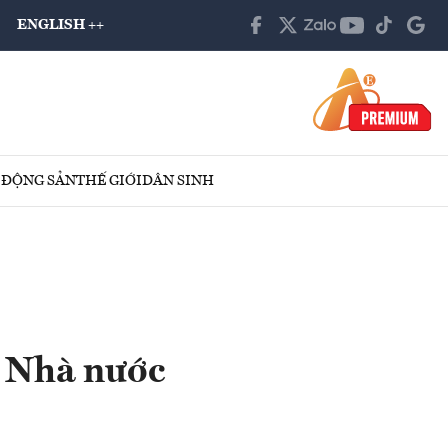
ENGLISH ++
 ĐỘNG SẢN
THẾ GIỚI
DÂN SINH
g Nhà nước