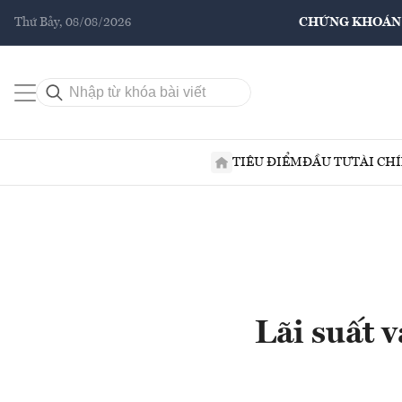
Thứ Bảy, 08/08/2026
CHỨNG KHOÁN
TIÊU ĐIỂM
ĐẦU TƯ
TÀI CH
Lãi suất 