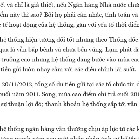
iết và chỉ là giả thiết, nếu Ngân hàng Nhà nước c
điểm này thì sao? Bởi họ phải cân nhắc, tính toán v
c tế hoạt động của hệ thống, gắn với yếu tố thời điể
ệ thống hiện tương đối tốt nhưng theo Thống đốc 
qua là vẫn bấp bênh và chưa bền vững. Lạm phát đ
 trưởng cao nhưng hệ thống đang bước vào mùa ca
iền gửi luôn nhạy cảm với các điều chỉnh lãi suất.
20/11/2012, tổng số dư tiền gửi tại các tổ chức tín
 cuối năm 2011. Song, mùa cao điểm chi trả cuối 20
 sự thuận lợi đó; thanh khoản hệ thống sắp tới vẫn
ệ thống ngân hàng vẫn thường chịu áp lực từ các 