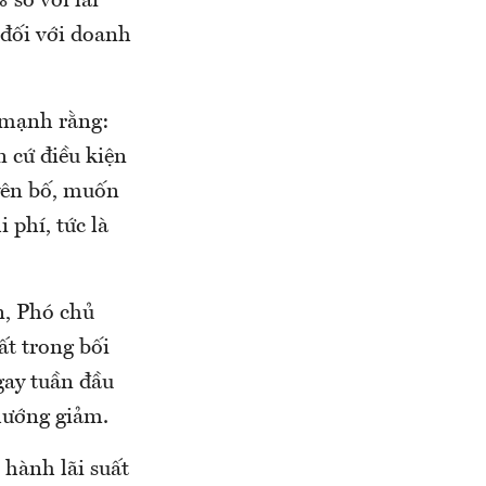
 so với lãi
 đối với doanh
 mạnh rằng:
 cứ điều kiện
yên bố, muốn
 phí, tức là
n, Phó chủ
ất trong bối
gay tuần đầu
hướng giảm.
 hành lãi suất