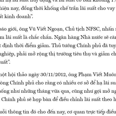
 hạ lãi suất huy động và lãi suất cơ bản khoảng 1%
hiện nay, đồng thời khống chế trần lãi suất cho vay
ất kinh doanh”.
 báo giới, ông Vũ Viết Ngoạn, Chủ tịch NFSC, nhấn
m lãi suất là chắc chắn. Ngân hàng Nhà nước sẽ căn
ết định thời điểm giảm. Thủ tướng Chính phủ đã tu
ghiệp, phải mở rộng thị trường tiêu thụ và giảm chi
uất”.
 một hội thảo ngày 30/11/2012, ông Phạm Viết Muô
ng Chính phủ cho rằng có nhiều cơ sở để hạ lãi su
uống như những tháng vừa qua, cũng như gợi mở n
 Chính phủ sẽ họp bàn để điều chỉnh lãi suất theo 
ỗi thông tin đó cho đến nay, cơ quan trực tiếp điều