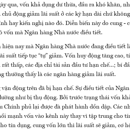
y qua, vốn khả dụng dư thừa, đầu ra khó khăn, n
 chủ động giảm lãi suất ở các kỳ hạn dài chứ không
nh hay kiến nghị nào đó. Diễn biến này do cung - c
ô vốn mà Ngân hàng Nhà nước điều tiết.
n hiện nay mà Ngân hàng Nhà nước đang điều tiết l
ãi suất tiếp tục “tự” giảm. Vốn huy động tăng cao, 
rất thấp, các địa chỉ tài sản đầu tư hạn chế…; bí đ
ng thường thấy là các ngân hàng giảm lãi suất.
vận động trên đã bị hạn chế. Sự điều tiết của Ngâ
dường như bị thụ động. Bởi trước trạng thái vốn kh
ếu Chính phủ lại được đà phát hành dồn dập. Các nh
hồi mạnh vốn vào kênh này thay vì tập trung cho t
cho tín dụng, cung vốn lớn thì lãi suất sẽ giảm, cơ 