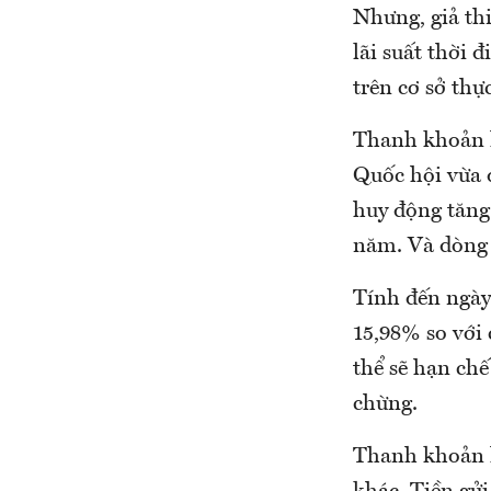
Nhưng, giả th
lãi suất thời 
trên cơ sở thự
Thanh khoản h
Quốc hội vừa 
huy động tăng
năm. Và dòng t
Tính đến ngày 
15,98% so với
thể sẽ hạn chế
chừng.
Thanh khoản h