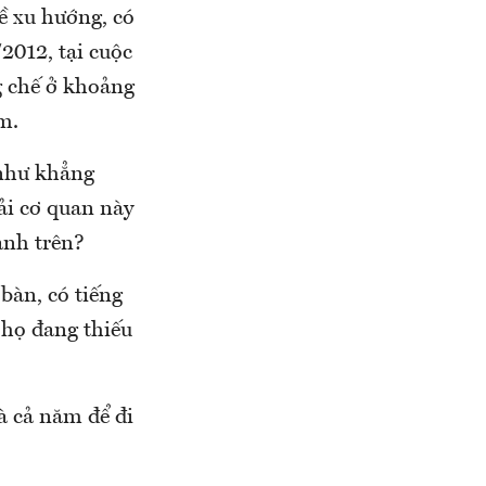
ề xu hướng, có
2012, tại cuộc
g chế ở khoảng
m.
 như khẳng
ải cơ quan này
ảnh trên?
bàn, có tiếng
 họ đang thiếu
à cả năm để đi