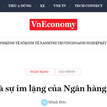
TIÊU & DÙNG
XE
VNE TV
TECH CONNECT
ÍNH
KINH TẾ SỐ
KINH TẾ XANH
THỊ TRƯỜNG
DOANH NGHIỆP
BẤT
NGÂN HÀNG
TÀI CHÍNH
và sự im lặng của Ngân hàn
Minh Đức
M