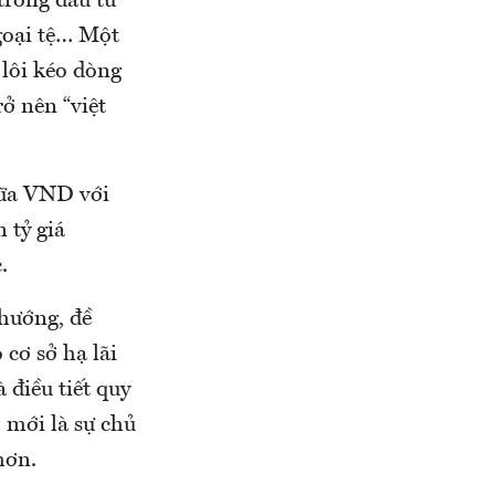
trong đầu tư
goại tệ… Một
 lôi kéo dòng
rở nên “việt
iữa VND với
 tỷ giá
.
 hướng, đề
cơ sở hạ lãi
 điều tiết quy
 mới là sự chủ
hơn.