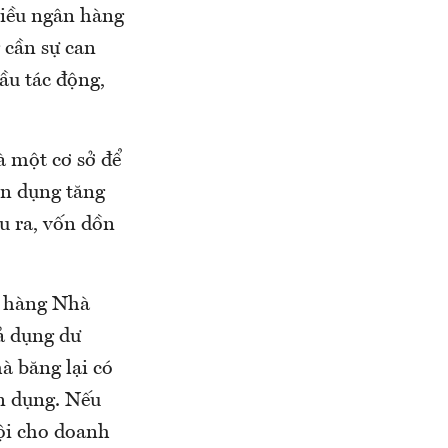
hiều ngân hàng
 cần sự can
ầu tác động,
à một cơ sở để
tín dụng tăng
ầu ra, vốn dồn
n hàng Nhà
ả dụng dư
à băng lại có
ín dụng. Nếu
hội cho doanh