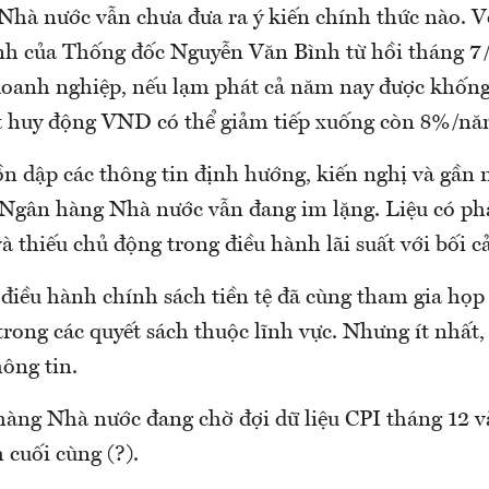
Nhà nước vẫn chưa đưa ra ý kiến chính thức nào. V
ính của Thống đốc Nguyễn Văn Bình từ hồi tháng 7/
 doanh nghiệp, nếu lạm phát cả năm nay được khốn
ất huy động VND có thể giảm tiếp xuống còn 8%/nă
dồn dập các thông tin định hướng, kiến nghị và gần
 Ngân hàng Nhà nước vẫn đang im lặng. Liệu có ph
và thiếu chủ động trong điều hành lãi suất với bối c
điều hành chính sách tiền tệ đã cùng tham gia họp 
rong các quyết sách thuộc lĩnh vực. Nhưng ít nhất,
ông tin.
hàng Nhà nước đang chờ đợi dữ liệu CPI tháng 12 v
 cuối cùng (?).