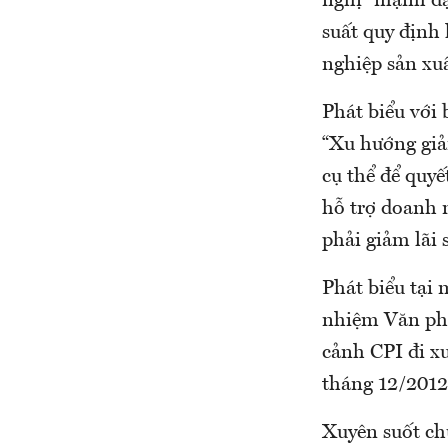
nghị “mạnh dạn
suất quy định 
nghiệp sản xu
Phát biểu với
“Xu hướng giả
cụ thể để quy
hỗ trợ doanh n
phải giảm lãi s
Phát biểu tại
nhiệm Văn phò
cảnh CPI đi x
tháng 12/2012
Xuyên suốt chu