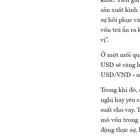
khác. Tiền gử
sản xuất kinh
sự hồi phục v
vốn trú ẩn ra 
vị”.
Ở một mối qua
USD sẽ càng h
USD/VND - một
Trong khi đó,
nghị hay yêu c
suất cho vay. 
mô vốn trong h
động thực sự, 