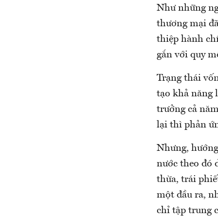
Như những ngà
thương mại đã
thiệp hành chí
gắn với quy m
Trạng thái vố
tạo khả năng l
trưởng cả năm 
lại thì phản ứ
Nhưng, hướng 
nước theo đó 
thừa, trái phi
một đầu ra, n
chỉ tập trung 