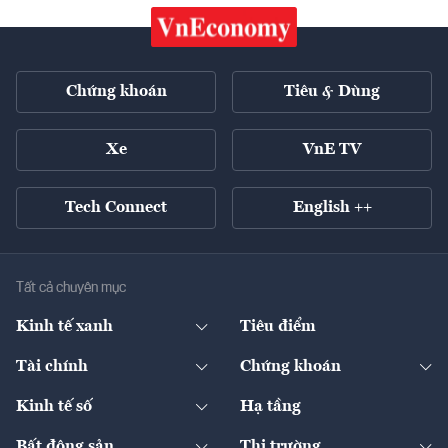
Chứng khoán
Tiêu & Dùng
Xe
VnE TV
Tech Connect
English ++
Tất cả chuyên mục
Kinh tế xanh
Tiêu điểm
Chuyển động xanh
Tài chính
Chứng khoán
Pháp lý
Ngân hàng
Doanh nghiệp niêm yết
Kinh tế số
Hạ tầng
Thương hiệu xanh
Thị trường vốn
Thị trường
Sản phẩm - Thị trường
Bất động sản
Thị trường