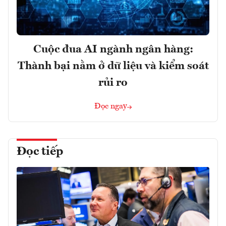
Cuộc đua AI ngành ngân hàng:
Thành bại nằm ở dữ liệu và kiểm soát
rủi ro
Đọc ngay
Đọc tiếp