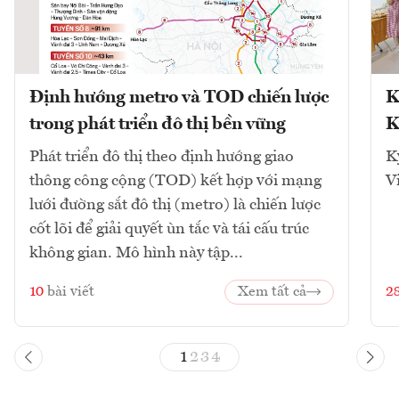
Định hướng metro và TOD chiến lược
K
trong phát triển đô thị bền vững
K
Phát triển đô thị theo định hướng giao
K
thông công cộng (TOD) kết hợp với mạng
V
lưới đường sắt đô thị (metro) là chiến lược
cốt lõi để giải quyết ùn tắc và tái cấu trúc
không gian. Mô hình này tập...
10
bài viết
Xem tất cả
2
1
2
3
4