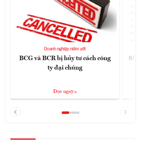
Doanh nghiệp niêm yết
BCG và BCR bị hủy tư cách công
SSI 
ty đại chúng
2/
Đọc ngay