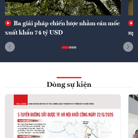
Ba giải pháp chiến lược nhằm cán mốc
xuất khẩu 74 tỷ USD
ngu
Dòng sự kiện