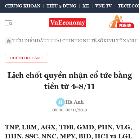
CHỨNG KHOÁN
TIÊU & DÙNG
XE
VNE TV
TECH CO
TIÊU ĐIỂM
ĐẦU TƯ
TÀI CHÍNH
KINH TẾ SỐ
KINH TẾ XANH
CHỨNG KHOÁN
Lịch chốt quyền nhận cổ tức bằng
tiền từ 4-8/11
Hà Anh
H
08:06, 03/11/2019
TNP, LBM, AGX, TDB, GMD, PHN, VLG,
HHN, SSC, NNC, MPY, BID, HC1 và LGL