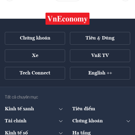
Chứng khoán
Tiêu & Dùng
Xe
VnE TV
Tech Connect
English ++
Tất cả chuyên mục
Kinh tế xanh
Tiêu điểm
Chuyển động xanh
Tài chính
Chứng khoán
Pháp lý
Ngân hàng
Doanh nghiệp niêm yết
Kinh tế số
Hạ tầng