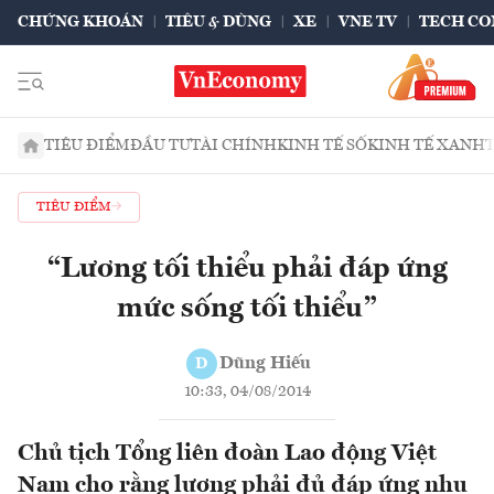
CHỨNG KHOÁN
TIÊU & DÙNG
XE
VNE TV
TECH CO
TIÊU ĐIỂM
ĐẦU TƯ
TÀI CHÍNH
KINH TẾ SỐ
KINH TẾ XANH
TIÊU ĐIỂM
“Lương tối thiểu phải đáp ứng
mức sống tối thiểu”
Dũng Hiếu
D
10:33, 04/08/2014
Chủ tịch Tổng liên đoàn Lao động Việt
Nam cho rằng lương phải đủ đáp ứng nhu