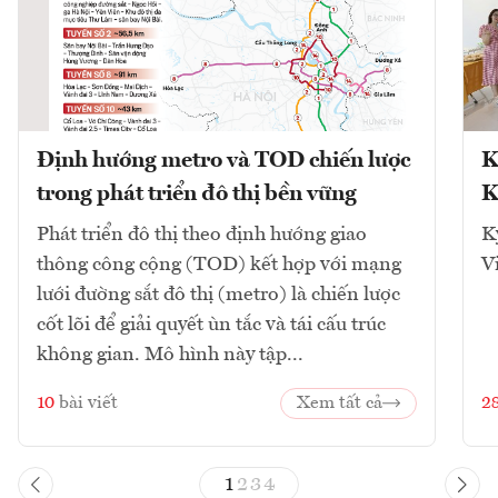
Định hướng metro và TOD chiến lược
K
trong phát triển đô thị bền vững
K
Phát triển đô thị theo định hướng giao
K
thông công cộng (TOD) kết hợp với mạng
V
lưới đường sắt đô thị (metro) là chiến lược
cốt lõi để giải quyết ùn tắc và tái cấu trúc
không gian. Mô hình này tập...
10
bài viết
Xem tất cả
2
1
2
3
4