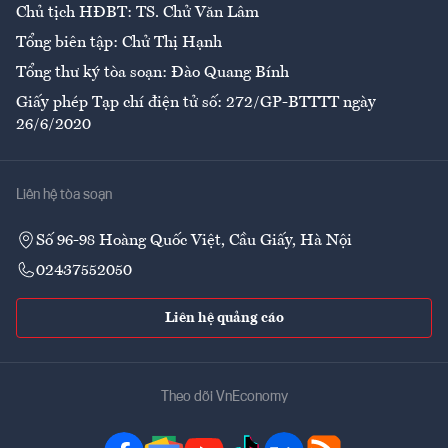
Chủ tịch HĐBT: TS. Chử Văn Lâm
Tổng biên tập: Chử Thị Hạnh
Tổng thư ký tòa soạn: Đào Quang Bính
Giấy phép Tạp chí điện tử số: 272/GP-BTTTT ngày
26/6/2020
Liên hệ tòa soạn
Số 96-98 Hoàng Quốc Việt, Cầu Giấy, Hà Nội
02437552050
Liên hệ quảng cáo
Theo dõi VnEconomy