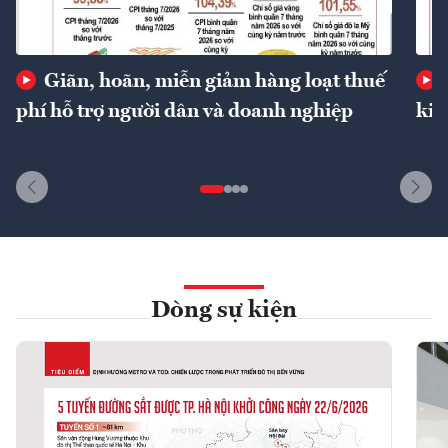
Giãn, hoãn, miễn giảm hàng loạt thuế
phí hỗ trợ người dân và doanh nghiệp
kin
Dòng sự kiện