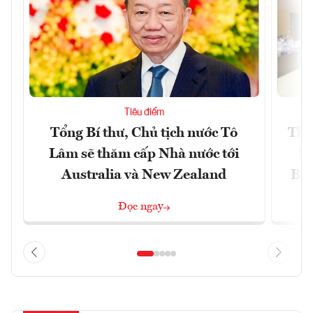
Tiêu điểm
Tổng Bí thư, Chủ tịch nước Tô
Thố
Lâm sẽ thăm cấp Nhà nước tới
lậ
Australia và New Zealand
Bắc
Đọc ngay