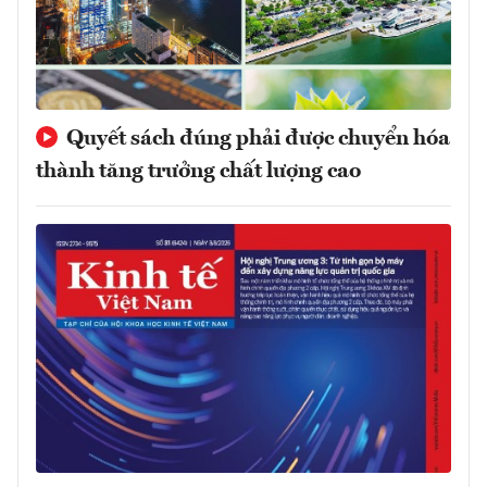
Quyết sách đúng phải được chuyển hóa
thành tăng trưởng chất lượng cao