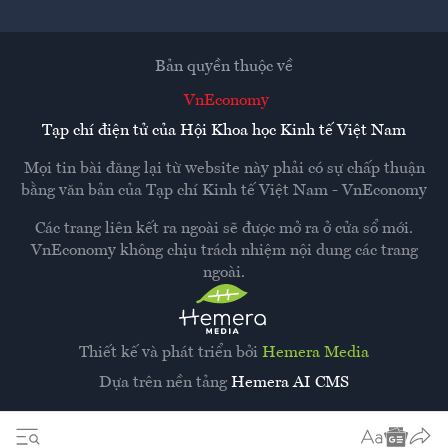
Bản quyền thuộc về
VnEconomy
Tạp chí điện tử của Hội Khoa học Kinh tế Việt Nam
Mọi tin bài đăng lại từ website này phải có sự chấp thuận
bằng văn bản của
Tạp chí Kinh tế Việt Nam - VnEconomy
Các trang liên kết ra ngoài sẽ được mở ra ở cửa sổ mới.
VnEconomy không chịu trách nhiệm nội dung các trang
ngoài.
Thiết kế và phát triển bởi
Hemera Media
Dựa trên nền tảng
Hemera AI CMS