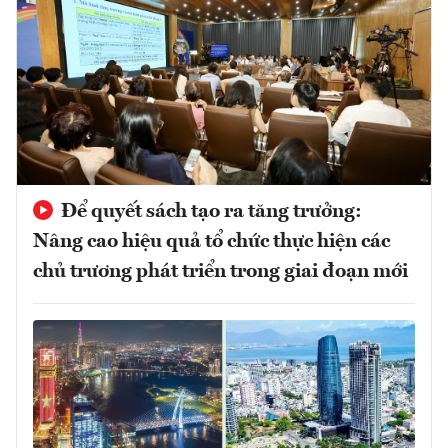
Để quyết sách tạo ra tăng trưởng:
Nâng cao hiệu quả tổ chức thực hiện các
chủ trương phát triển trong giai đoạn mới