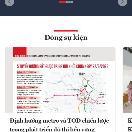
Dòng sự kiện
Định hướng metro và TOD chiến lược
K
trong phát triển đô thị bền vững
K