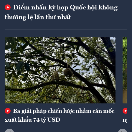
Điểm nhấn kỳ họp Quốc hội không
thường lệ lần thứ nhất
Ba giải pháp chiến lược nhằm cán mốc
xuất khẩu 74 tỷ USD
ngu