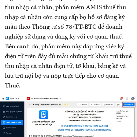
thu nhập cá nhân, phần mềm AMIS thuế thu
nhập cá nhân còn cung cấp bộ hồ sơ đăng ký
mẫu theo Thông tư số 78/TT-BTC để doanh
nghiệp sử dụng và đăng ký với cơ quan thuế.
Bên cạnh đó, phần mềm này đáp ứng việc ký
điện tử trên đầy đủ mẫu chứng từ khấu trừ thuế
thu nhập cá nhân điện tử, tờ khai, bảng kê và
lưu trữ nội bộ và nộp trực tiếp cho cơ quan
Thuế.