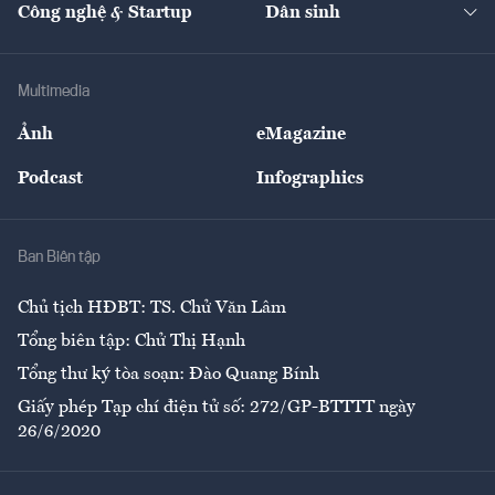
Công nghệ & Startup
Dân sinh
Tư vấn
Nông sản
Doanh nhân
Tư vấn Tiêu & Dùng
Infographics
Hạ tầng
Sức khỏe
Khung pháp lý
Doanh nghiệp
Địa phương
Thị trường
Bảo hiểm
Multimedia
Sự kiện
Nhân lực
Ảnh
eMagazine
Đẹp +
An sinh
Podcast
Infographics
Giải trí
Y tế
Nhà
Ban Biên tập
Ẩm thực
Chủ tịch HĐBT: TS. Chử Văn Lâm
Tổng biên tập: Chử Thị Hạnh
Tổng thư ký tòa soạn: Đào Quang Bính
Giấy phép Tạp chí điện tử số: 272/GP-BTTTT ngày
26/6/2020