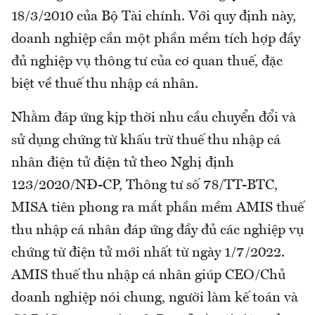
18/3/2010 của Bộ Tài chính. Với quy định này,
doanh nghiệp cần một phần mềm tích hợp đầy
đủ nghiệp vụ thông tư của cơ quan thuế, đặc
biệt về thuế thu nhập cá nhân.
Nhằm đáp ứng kịp thời nhu cầu chuyển đổi và
sử dụng chứng từ khấu trừ thuế thu nhập cá
nhân điện tử điện tử theo Nghị định
123/2020/NĐ-CP, Thông tư số 78/TT-BTC,
MISA tiên phong ra mắt phần mềm AMIS thuế
thu nhập cá nhân đáp ứng đầy đủ các nghiệp vụ
chứng từ điện tử mới nhất từ ngày 1/7/2022.
AMIS thuế thu nhập cá nhân giúp CEO/Chủ
doanh nghiệp nói chung, người làm kế toán và