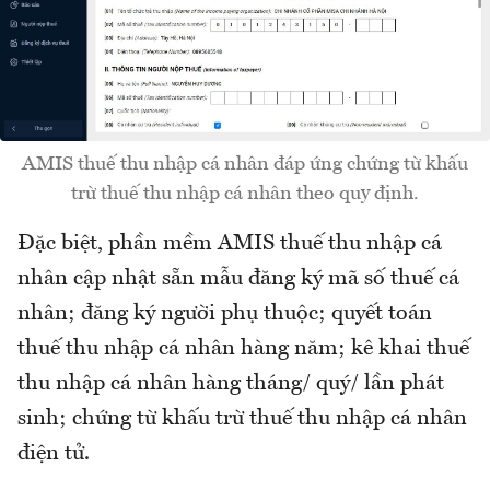
AMIS thuế thu nhập cá nhân đáp ứng chứng từ khấu
trừ thuế thu nhập cá nhân theo quy định.
Đặc biệt, phần mềm AMIS thuế thu nhập cá
nhân cập nhật sẵn mẫu đăng ký mã số thuế cá
nhân; đăng ký người phụ thuộc; quyết toán
thuế thu nhập cá nhân hàng năm; kê khai thuế
thu nhập cá nhân hàng tháng/ quý/ lần phát
sinh; chứng từ khấu trừ thuế thu nhập cá nhân
điện tử.