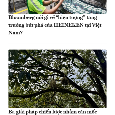
Bloomberg nói gì về “hiện tượng” tăng
trưởng bứt phá của HEINEKEN tại Việt
Nam?
Ba giải pháp chiến lược nhằm cán mốc