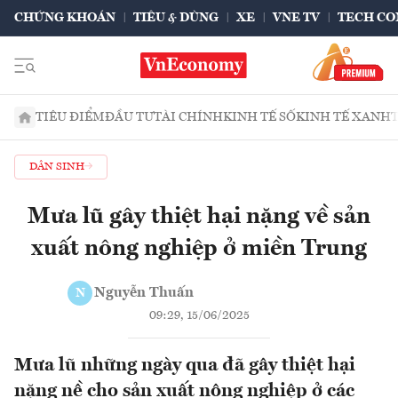
CHỨNG KHOÁN
TIÊU & DÙNG
XE
VNE TV
TECH CO
TIÊU ĐIỂM
ĐẦU TƯ
TÀI CHÍNH
KINH TẾ SỐ
KINH TẾ XANH
DÂN SINH
Mưa lũ gây thiệt hại nặng về sản
xuất nông nghiệp ở miền Trung
Nguyễn Thuấn
N
09:29, 15/06/2025
Mưa lũ những ngày qua đã gây thiệt hại
nặng nề cho sản xuất nông nghiệp ở các