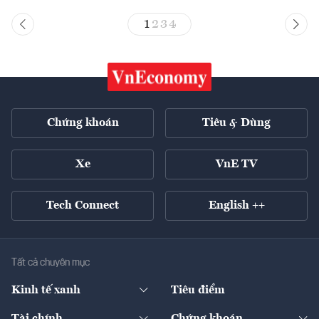
1
2
3
4
Chứng khoán
Tiêu & Dùng
Xe
VnE TV
Tech Connect
English ++
Tất cả chuyên mục
Kinh tế xanh
Tiêu điểm
Chuyển động xanh
Tài chính
Chứng khoán