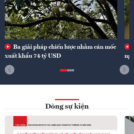
Ba giải pháp chiến lược nhằm cán mốc
xuất khẩu 74 tỷ USD
ngu
Dòng sự kiện