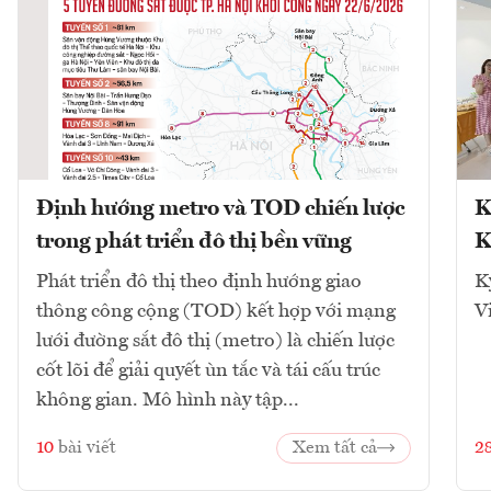
Định hướng metro và TOD chiến lược
K
trong phát triển đô thị bền vững
K
Phát triển đô thị theo định hướng giao
K
thông công cộng (TOD) kết hợp với mạng
V
lưới đường sắt đô thị (metro) là chiến lược
cốt lõi để giải quyết ùn tắc và tái cấu trúc
không gian. Mô hình này tập...
10
bài viết
Xem tất cả
2