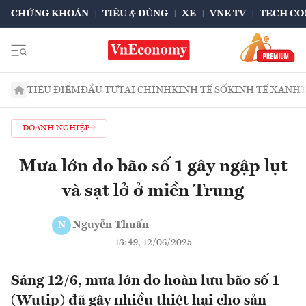
CHỨNG KHOÁN
TIÊU & DÙNG
XE
VNE TV
TECH CO
TIÊU ĐIỂM
ĐẦU TƯ
TÀI CHÍNH
KINH TẾ SỐ
KINH TẾ XANH
DOANH NGHIỆP
Mưa lớn do bão số 1 gây ngập lụt
và sạt lở ở miền Trung
Nguyễn Thuấn
N
13:49, 12/06/2025
Sáng 12/6, mưa lớn do hoàn lưu bão số 1
(Wutip) đã gây nhiều thiệt hại cho sản