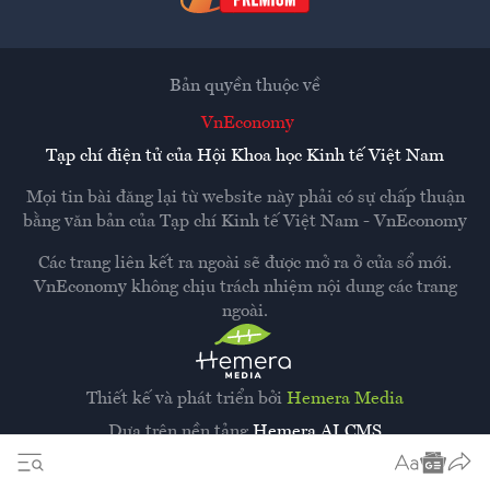
Bản quyền thuộc về
VnEconomy
Tạp chí điện tử của Hội Khoa học Kinh tế Việt Nam
Mọi tin bài đăng lại từ website này phải có sự chấp thuận
bằng văn bản của
Tạp chí Kinh tế Việt Nam - VnEconomy
Các trang liên kết ra ngoài sẽ được mở ra ở cửa sổ mới.
VnEconomy không chịu trách nhiệm nội dung các trang
ngoài.
Thiết kế và phát triển bởi
Hemera Media
Dựa trên nền tảng
Hemera AI CMS