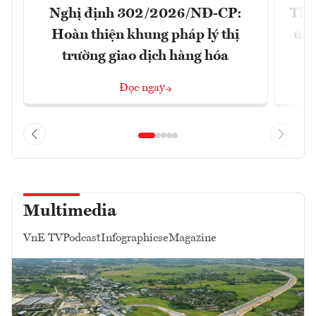
Nghị định 302/2026/NĐ-CP:
Tha
Hoàn thiện khung pháp lý thị
ứng
trường giao dịch hàng hóa
Đọc ngay
Multimedia
VnE TV
Podcast
Infographics
eMagazine