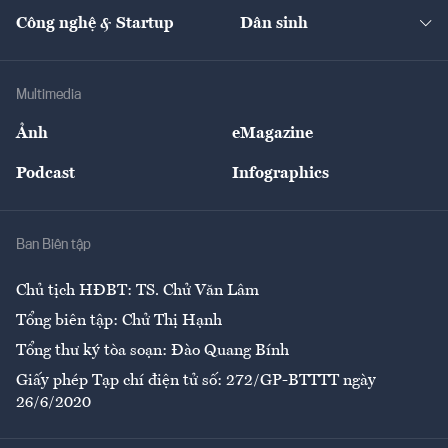
Tạp chí kinh tế Việt Nam
eMagazine
Nhà đầu tư
Du lịch
Công nghệ & Startup
Dân sinh
Tư vấn
Nông sản
Doanh nhân
Tư vấn Tiêu & Dùng
Infographics
Hạ tầng
Sức khỏe
Khung pháp lý
Doanh nghiệp
Địa phương
Thị trường
Bảo hiểm
Multimedia
Sự kiện
Nhân lực
Ảnh
eMagazine
Đẹp +
An sinh
Podcast
Infographics
Giải trí
Y tế
Nhà
Ban Biên tập
Ẩm thực
Chủ tịch HĐBT: TS. Chử Văn Lâm
Tổng biên tập: Chử Thị Hạnh
Tổng thư ký tòa soạn: Đào Quang Bính
Giấy phép Tạp chí điện tử số: 272/GP-BTTTT ngày
26/6/2020