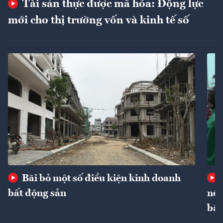
Tài sản thực được mã hóa: Động lực
mới cho thị trường vốn và kinh tế số
Bãi bỏ một số điều kiện kinh doanh
bất động sản
nôn
bất