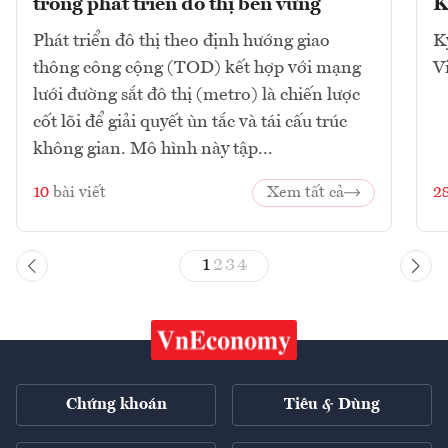
trong phát triển đô thị bền vững
K
Phát triển đô thị theo định hướng giao
K
thông công cộng (TOD) kết hợp với mạng
V
lưới đường sắt đô thị (metro) là chiến lược
cốt lõi để giải quyết ùn tắc và tái cấu trúc
không gian. Mô hình này tập...
10
bài viết
Xem tất cả
2
1
2
3
4
Chứng khoán
Tiêu & Dùng