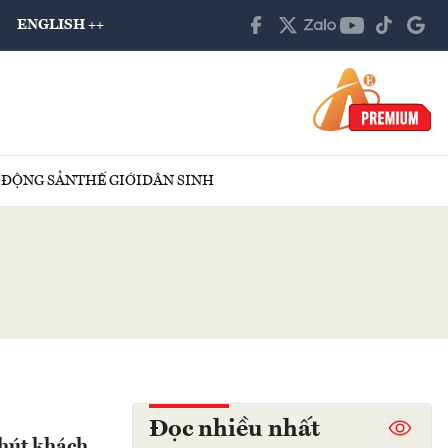
ENGLISH ++
 ĐỘNG SẢN
THẾ GIỚI
DÂN SINH
Đọc nhiều nhất
 hút khách