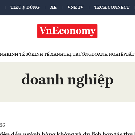
TIÊU & DÙNG
XE
VNE TV
TECH CONNECT
ÍNH
KINH TẾ SỐ
KINH TẾ XANH
THỊ TRƯỜNG
DOANH NGHIỆP
BẤT
doanh nghiệp
026
iệp đầu ngành hàng không và du lịch hợp tác thu