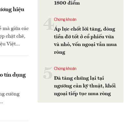
1800 điểm
hương hiệu
4
Chứng khoán
ẻ mà giữa các
Áp lực chốt lời tăng, dòng
ợp chặt chẽ,
tiền đỡ tốt ở cổ phiếu vừa
u Việt...
và nhỏ, vốn ngoại vẫn mua
ròng
5
Chứng khoán
o tín dụng
Đà tăng chững lại tại
ngưỡng cản kỹ thuật, khối
ngoại tiếp tục mua ròng
ăng cường
..