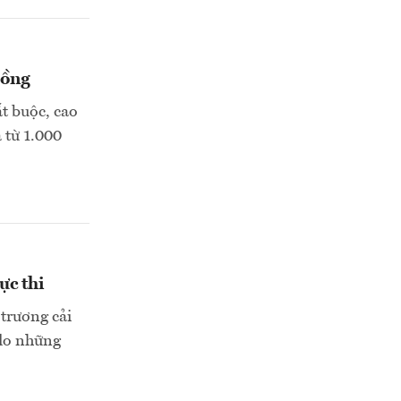
đồng
t buộc, cao
 từ 1.000
ực thi
 trương cải
 do những