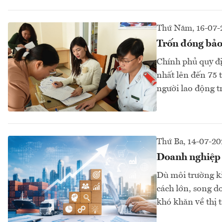
Thứ Năm, 16-07-
Trốn đóng bảo 
Chính phủ quy đị
nhất lên đến 75 
người lao động tr
Thứ Ba, 14-07-20
Doanh nghiệp k
Dù môi trường ki
cách lớn, song d
khó khăn về thị t