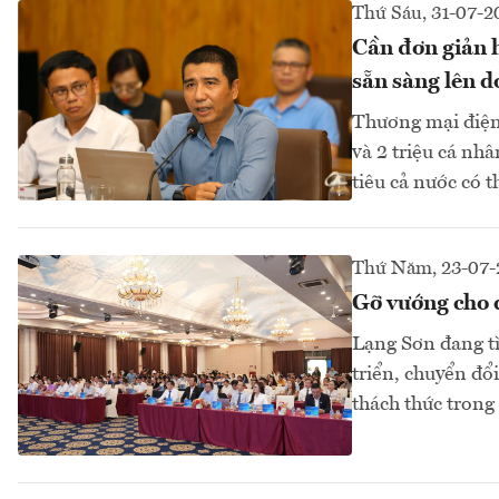
Thứ Sáu, 31-07-2
Cần đơn giản h
sẵn sàng lên 
Thương mại điện 
và 2 triệu cá nh
tiêu cả nước có 
Thứ Năm, 23-07-
Gỡ vướng cho 
Lạng Sơn đang t
triển, chuyển đổ
thách thức tron