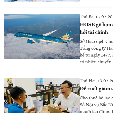
Thứ Ba, 14-07-20
HOSE gỡ hạn c
hồi tài chính
Sở Giao dịch Ch
Tổng công ty Hàn
kể từ ngày 14/7,
có nhiều chuyển b
Thứ Hai, 13-07-2
Đề xuất giám s
Cho thuê lại lao đ
Sở Nội vụ Bắc Ni
người lao động. 