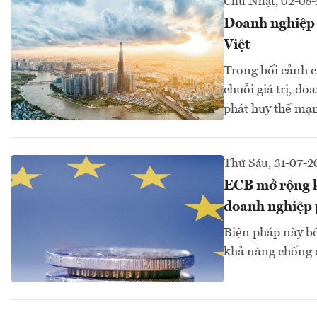
Chủ Nhật, 02-08
Doanh nghiệp n
Việt
Trong bối cảnh c
chuỗi giá trị, d
phát huy thế mạn
Thứ Sáu, 31-07-2
ECB mở rộng kh
doanh nghiệp p
Biện pháp này bổ
khả năng chống c