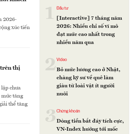
1
Đầu tư
[Interactive] 7 tháng năm
ạn 2026-
2026: Nhiều chỉ số vĩ mô
rộng xúc tiến
đạt mức cao nhất trong
nhiều năm qua
2
Video
trên thị
Bỏ mức lương cao ở Nhật,
chàng kỹ sư về quê làm
giàu từ loài vật ít người
 lập chưa
nuôi
i mức tăng
iải thể tăng
3
Chứng khoán
Dòng tiền bắt đáy tích cực,
VN-Index hướng tới mốc