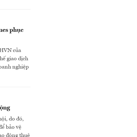
nes phục
 HVN của
hế giao dịch
doanh nghiệp
động
hội, do đó,
để bảo vệ
lao động thuê