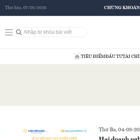
Thứ Sáu, 07/08/2026
CHỨNG KHOÁN
TIÊU ĐIỂM
ĐẦU TƯ
TÀI CH
Thứ Ba, 04-08-2
Hai doanh ngh