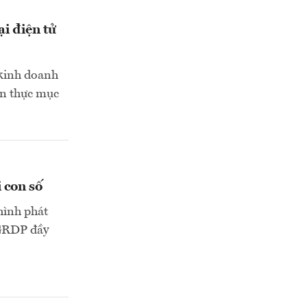
i điện tử
 kinh doanh
ện thực mục
 con số
hình phát
 GRDP đầy