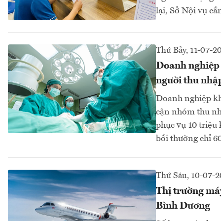
lại, Sở Nội vụ cầ
Thứ Bảy, 11-07-2
Doanh nghiệp b
người thu nhậ
Doanh nghiệp khô
cận nhóm thu nhậ
phục vụ 10 triệu
bồi thường chỉ 60
Thứ Sáu, 10-07-
Thị trường má
Bình Dương