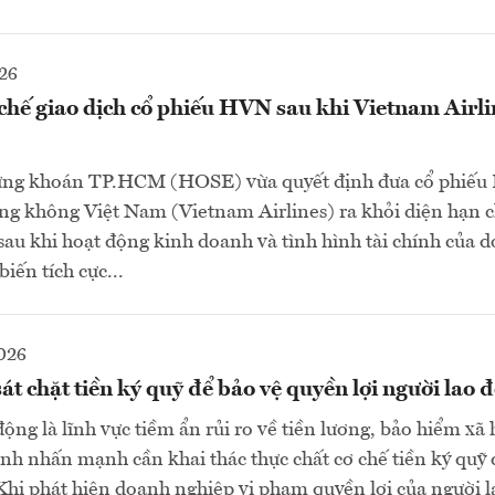
26
hế giao dịch cổ phiếu HVN sau khi Vietnam Airli
ứng khoán TP.HCM (HOSE) vừa quyết định đưa cổ phiếu
g không Việt Nam (Vietnam Airlines) ra khỏi diện hạn c
 sau khi hoạt động kinh doanh và tình hình tài chính của 
iến tích cực...
026
át chặt tiền ký quỹ để bảo vệ quyền lợi người lao 
ộng là lĩnh vực tiềm ẩn rủi ro về tiền lương, bảo hiểm xã 
nh nhấn mạnh cần khai thác thực chất cơ chế tiền ký quỹ 
Khi phát hiện doanh nghiệp vi phạm quyền lợi của người 