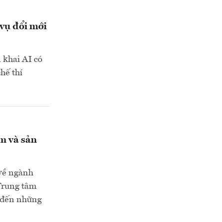
 vụ đổi mới
 khai AI có
hế thí
ẩm và sản
 về ngành
Trung tâm
 đến những