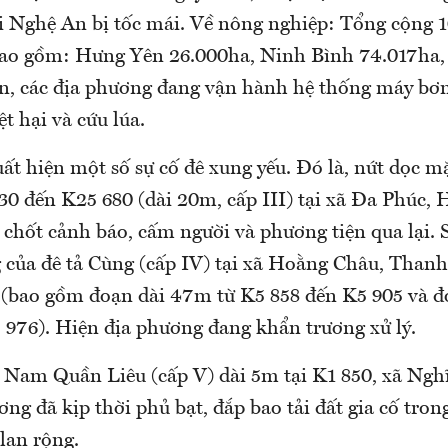
ại Nghệ An bị tốc mái. Về nông nghiệp: Tổng cộng 1
bao gồm: Hưng Yên 26.000ha, Ninh Bình 74.017ha
, các địa phương đang vận hành hệ thống máy bơm
ệt hại và cứu lúa.
uất hiện một số sự cố đê xung yếu. Đó là, nứt dọc 
30 đến K25 680 (dài 20m, cấp III) tại xã Đa Phúc, 
chốt cảnh báo, cấm người và phương tiện qua lại. S
 của đê tả Cùng (cấp IV) tại xã Hoằng Châu, Thanh
 (bao gồm đoạn dài 47m từ K5 858 đến K5 905 và đ
 976). Hiện địa phương đang khẩn trương xử lý.
i Nam Quần Liêu (cấp V) dài 5m tại K1 850, xã Ngh
ng đã kịp thời phủ bạt, đắp bao tải đất gia cố tron
 lan rộng.