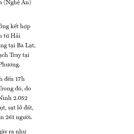
a (Nghệ An)
ởng kết hợp
n từ Hải
g tại Ba Lạt,
ch Tray tại
 Phương.
nh đến 17h
Trong đó, do
Ninh 2.052
, sạt lở đất,
n 261 người.
gây ra như