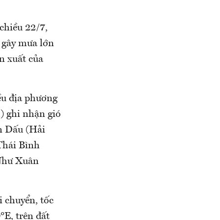
chiều 22/7,
, gây mưa lớn
n xuất của
iều địa phương
) ghi nhận gió
òn Dấu (Hải
 Thái Bình
 Như Xuân
i chuyển, tốc
°E, trên đất