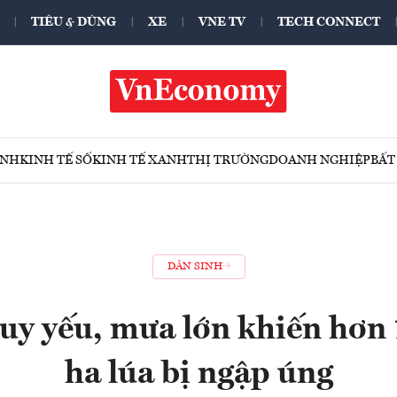
TIÊU & DÙNG
XE
VNE TV
TECH CONNECT
ÍNH
KINH TẾ SỐ
KINH TẾ XANH
THỊ TRƯỜNG
DOANH NGHIỆP
BẤT
DÂN SINH
suy yếu, mưa lớn khiến hơn
ha lúa bị ngập úng