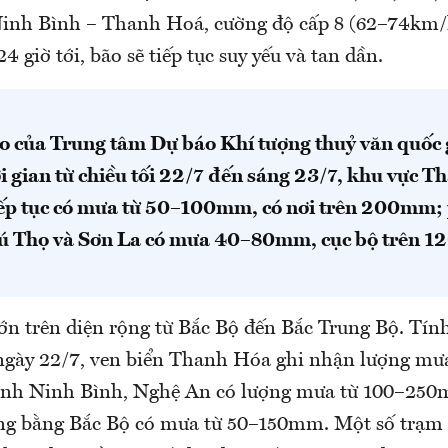
 Ninh Bình – Thanh Hoá, cường độ cấp 8 (62–74km/h)
4 giờ tới, bão sẽ tiếp tục suy yếu và tan dần.
o của Trung tâm Dự báo Khí tượng thuỷ văn quốc g
i gian từ chiều tối 22/7 đến sáng 23/7, khu vực 
ếp tục có mưa từ 50–100mm, có nơi trên 200mm;
hú Thọ và Sơn La có mưa 40–80mm, cục bộ trên 
ớn trên diện rộng từ Bắc Bộ đến Bắc Trung Bộ. Tính
ngày 22/7, ven biển Thanh Hóa ghi nhận lượng mư
ỉnh Ninh Bình, Nghệ An có lượng mưa từ 100–250
ng bằng Bắc Bộ có mưa từ 50–150mm. Một số trạm