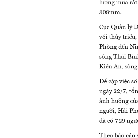
lượng mưa rấ
308mm.
Cục Quản lý Đ
với thủy triều
Phòng đến Nin
sông Thái Bìn
Kiến An, sông
Đề cập việc sơ
ngày 22/7, tổn
ảnh hưởng của
người, Hải Phò
đã có 729 ngư
Theo báo cáo s