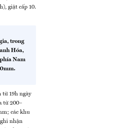
, giật cấp 10.
ia, trong
Thanh Hóa,
 phía Nam
120mm.
 từ 19h ngày
a từ 200–
mm; các khu
 ghi nhận