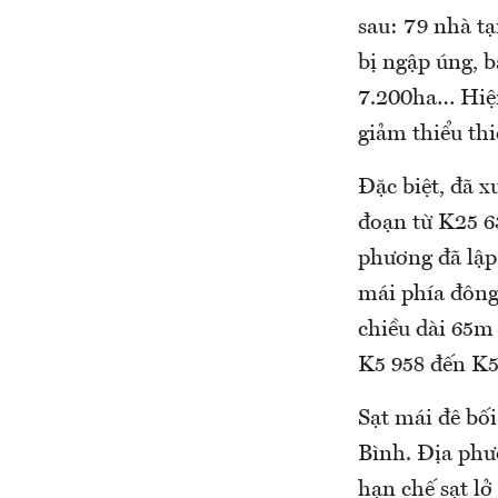
sau: 79 nhà t
bị ngập úng, 
7.200ha… Hiện
giảm thiểu thi
Đặc biệt, đã x
đoạn từ K25 6
phương đã lập 
mái phía đông
chiều dài 65m
K5 958 đến K5
Sạt mái đê bố
Bình. Địa phươ
hạn chế sạt lở