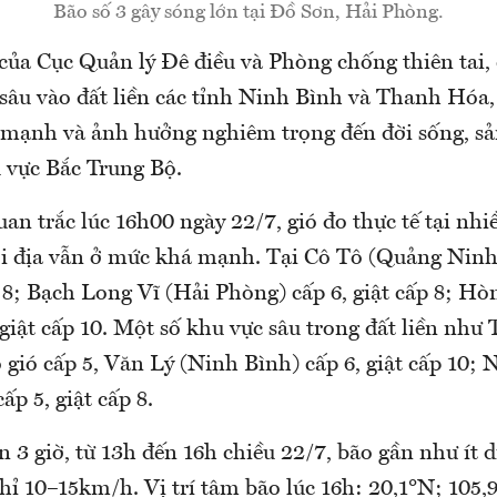
Bão số 3 gây sóng lớn tại Đồ Sơn, Hải Phòng.
của Cục Quản lý Đê điều và Phòng chống thiên tai, 
 sâu vào đất liền các tỉnh Ninh Bình và Thanh Hóa
ó mạnh và ảnh hưởng nghiêm trọng đến đời sống, sả
 vực Bắc Trung Bộ.
uan trắc lúc 16h00 ngày 22/7, gió đo thực tế tại nh
ội địa vẫn ở mức khá mạnh. Tại Cô Tô (Quảng Ninh
p 8; Bạch Long Vĩ (Hải Phòng) cấp 6, giật cấp 8; H
giật cấp 10. Một số khu vực sâu trong đất liền như
 gió cấp 5, Văn Lý (Ninh Bình) cấp 6, giật cấp 10;
p 5, giật cấp 8.
n 3 giờ, từ 13h đến 16h chiều 22/7, bão gần như ít d
hỉ 10–15km/h. Vị trí tâm bão lúc 16h: 20,1°N; 105,9