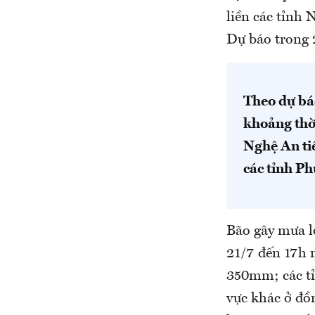
liền các tỉnh
Dự báo trong 2
Theo dự bá
khoảng thờ
Nghệ An ti
các tỉnh P
Bão gây mưa l
21/7 đến 17h 
350mm; các t
vực khác ở đồ