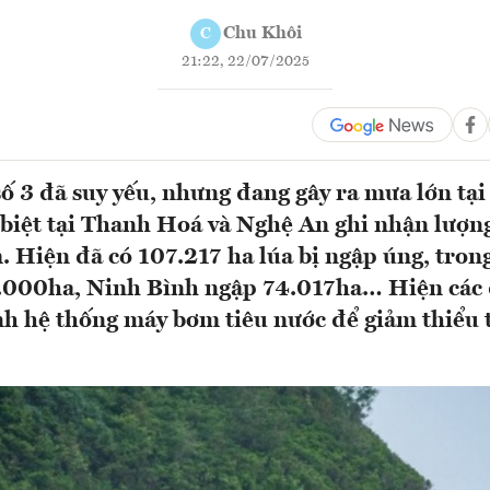
Chu Khôi
C
21:22, 22/07/2025
ố 3 đã suy yếu, nhưng đang gây ra mưa lớn tại
biệt tại Thanh Hoá và Nghệ An ghi nhận lượn
Hiện đã có 107.217 ha lúa bị ngập úng, tro
.000ha, Ninh Bình ngập 74.017ha… Hiện các
h hệ thống máy bơm tiêu nước để giảm thiểu t