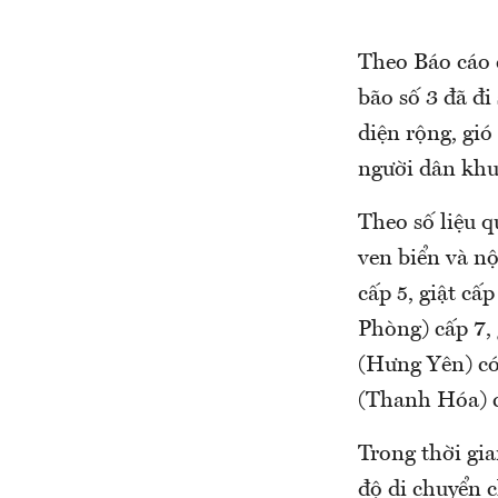
Theo Báo cáo 
bão số 3 đã đi
diện rộng, gi
người dân khu
Theo số liệu q
ven biển và n
cấp 5, giật cấ
Phòng) cấp 7, 
(Hưng Yên) có
(Thanh Hóa) cấ
Trong thời gia
độ di chuyển c