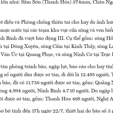
t lớn như: Sầm Sơn (Thanh Hóa) 374mm, Châu Ng
ê điều và Phòng chống thiên tai cho hay do ảnh hư
, mực nước tại các trạm khu vực cửa sông và ven biể
h Bình đã vượt báo động III. Cụ thể gồm: sông Hồn
h tại Đông Xuyên, sông Cấm tại Kinh Thầy, sông Lạ
 Văn Úc tại Quang Phục, và sông Ninh Cơ tại Trực
 tán phòng tránh bão, ngập lụt, báo cáo cho hay tí
g số người dân được sơ tán, di dời là 12.485 người. 
 bão, đã có 11.756 người được sơ tán, gồm: Quảng 
ng 4.994 người, Ninh Bình 4.710 người. Do ngập lụt
ời được sơ tán, gồm: Thanh Hóa 468 người, Nghệ A
ơ bộ tính đến 17h ngày 22/7, thiệt hại do bão số 3 