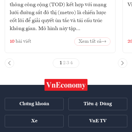
thông công cộng (TOD) kết hợp với mạng
V
lưới đường sắt đô thị (metro) là chiến lược
cốt lõi để giải quyết ùn tắc và tái cấu trúc
không gian. Mô hình này tập...
10
bài viết
Xem tất cả
2
1
2
3
4
Chứng khoán
Tiêu & Dùng
Xe
VnE TV