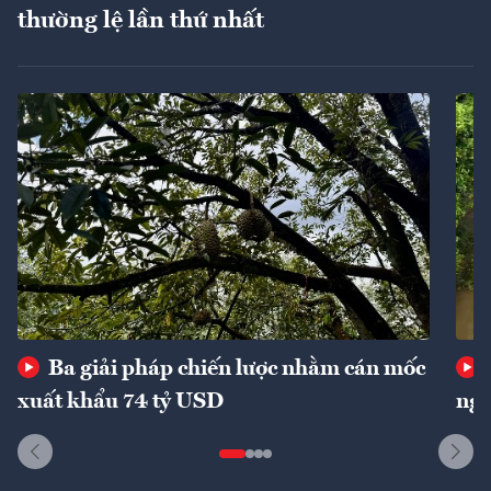
thường lệ lần thứ nhất
Ba giải pháp chiến lược nhằm cán mốc
xuất khẩu 74 tỷ USD
ngu