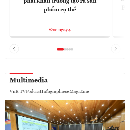
phải khẩn trương tạo ra sản
Phi
phẩm cụ thể
Đ
Đọc ngay
Multimedia
VnE TV
Podcast
Infographics
eMagazine