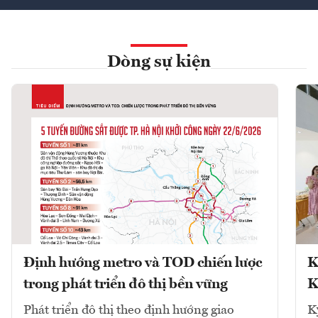
Dòng sự kiện
Định hướng metro và TOD chiến lược
K
trong phát triển đô thị bền vững
K
Phát triển đô thị theo định hướng giao
K