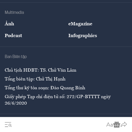
Doanh nghiệp
Địa phương
Thị trường
Bảo hiểm
Multimedia
Sự kiện
Nhân lực
Ảnh
eMagazine
Đẹp +
An sinh
Podcast
Infographics
Giải trí
Y tế
Nhà
Ban Biên tập
Ẩm thực
Chủ tịch HĐBT: TS. Chử Văn Lâm
Tổng biên tập: Chử Thị Hạnh
Tổng thư ký tòa soạn: Đào Quang Bính
Giấy phép Tạp chí điện tử số: 272/GP-BTTTT ngày
26/6/2020
Liên hệ tòa soạn