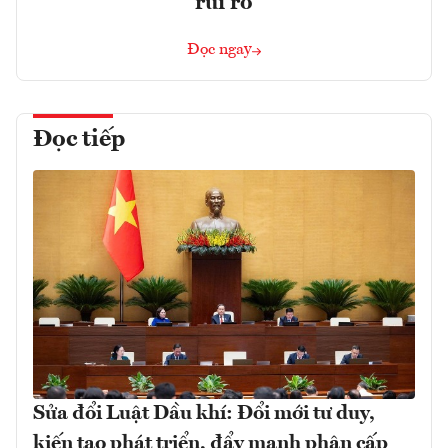
rủi ro
Đọc ngay
Đọc tiếp
Sửa đổi Luật Dầu khí: Đổi mới tư duy,
kiến tạo phát triển, đẩy mạnh phân cấp