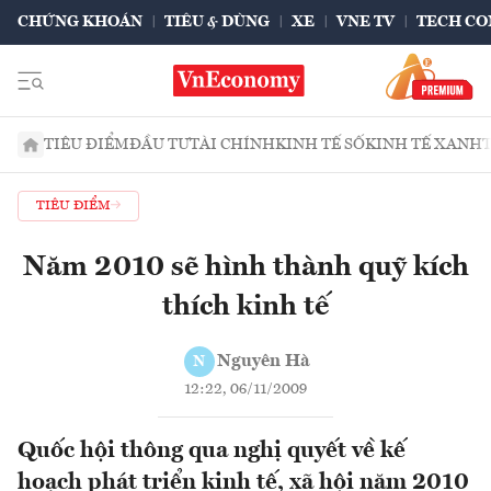
CHỨNG KHOÁN
TIÊU & DÙNG
XE
VNE TV
TECH CO
TIÊU ĐIỂM
ĐẦU TƯ
TÀI CHÍNH
KINH TẾ SỐ
KINH TẾ XANH
TIÊU ĐIỂM
Năm 2010 sẽ hình thành quỹ kích
thích kinh tế
Nguyên Hà
N
12:22, 06/11/2009
Quốc hội thông qua nghị quyết về kế
hoạch phát triển kinh tế, xã hội năm 2010