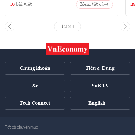
10
bài viết
Xem tất cả
2
1
2
3
4
Chứng khoán
Tiêu & Dùng
Xe
VnE TV
Tech Connect
English ++
Tất cả chuyên mục