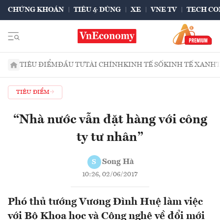
CHỨNG KHOÁN
TIÊU & DÙNG
XE
VNE TV
TECH CO
TIÊU ĐIỂM
ĐẦU TƯ
TÀI CHÍNH
KINH TẾ SỐ
KINH TẾ XANH
TIÊU ĐIỂM
“Nhà nước vẫn đặt hàng với công
ty tư nhân”
Song Hà
S
10:26, 02/06/2017
Phó thủ tướng Vương Đình Huệ làm việc
với Bộ Khoa học và Công nghệ về đổi mới