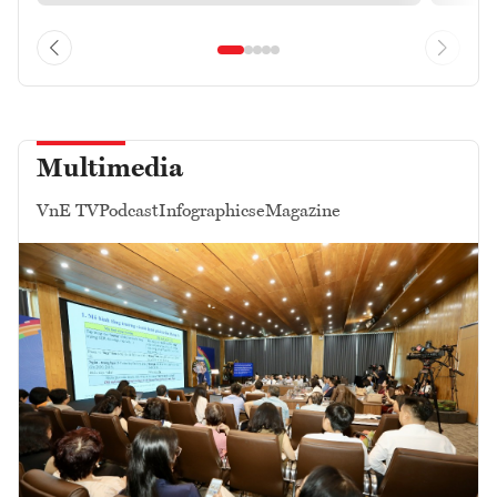
Multimedia
VnE TV
Podcast
Infographics
eMagazine