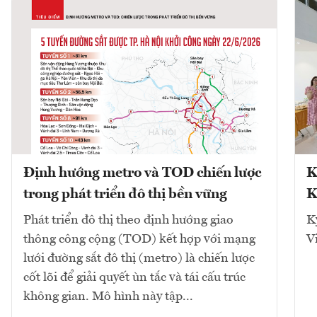
Định hướng metro và TOD chiến lược
K
trong phát triển đô thị bền vững
K
Phát triển đô thị theo định hướng giao
K
thông công cộng (TOD) kết hợp với mạng
V
lưới đường sắt đô thị (metro) là chiến lược
cốt lõi để giải quyết ùn tắc và tái cấu trúc
không gian. Mô hình này tập...