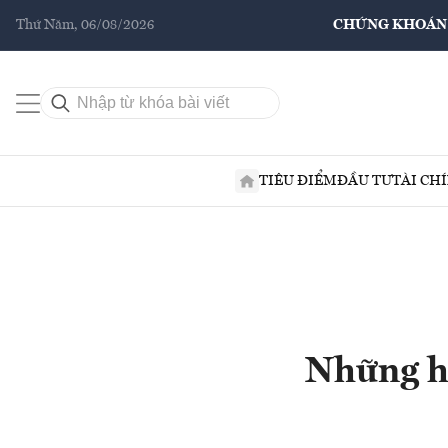
Thứ Năm, 06/08/2026
CHỨNG KHOÁN
TIÊU ĐIỂM
ĐẦU TƯ
TÀI CH
Những h