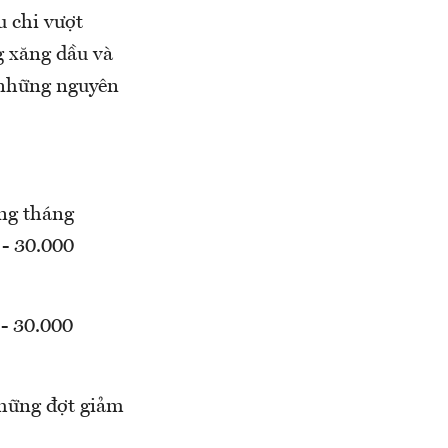
u chi vượt
g xăng dầu và
 những nguyên
ong tháng
 - 30.000
 - 30.000
những đợt giảm