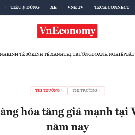
TIÊU & DÙNG
XE
VNE TV
TECH CONNECT
ÍNH
KINH TẾ SỐ
KINH TẾ XANH
THỊ TRƯỜNG
DOANH NGHIỆP
BẤT
THỊ TRƯỜNG
THỊ TRƯỜNG
àng hóa tăng giá mạnh tại 
năm nay