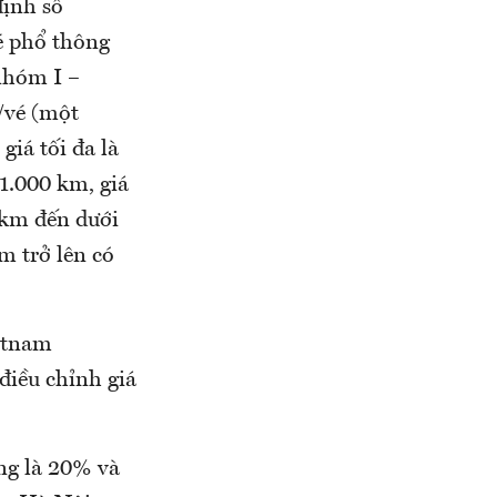
định số
é phổ thông
 nhóm I –
/vé (một
iá tối đa là
1.000 km, giá
 km đến dưới
m trở lên có
ietnam
 điều chỉnh giá
ng là 20% và