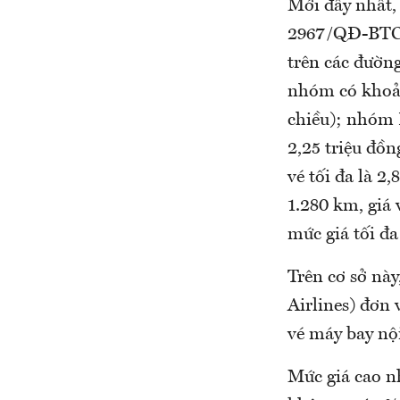
Mới đây nhất, 
2967/QĐ-BTC 
trên các đường
nhóm có khoảng
chiều); nhóm 
2,25 triệu đồ
vé tối đa là 2
1.280 km, giá 
mức giá tối đa
Trên cơ sở nà
Airlines) đơn 
vé máy bay nội
Mức giá cao n