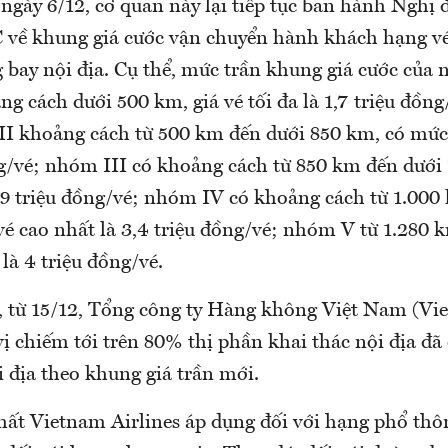
ngày 6/12, cơ quan này lại tiếp tục ban hành Nghị 
về khung giá cước vận chuyển hành khách hạng v
 bay nội địa. Cụ thể, mức trần khung giá cước của
 cách dưới 500 km, giá vé tối đa là 1,7 triệu đồng
II khoảng cách từ 500 km đến dưới 850 km, có mức g
ng/vé; nhóm III có khoảng cách từ 850 km đến dưới 
,89 triệu đồng/vé; nhóm IV có khoảng cách từ 1.000
vé cao nhất là 3,4 triệu đồng/vé; nhóm V từ 1.280 k
 là 4 triệu đồng/vé.
y, từ 15/12, Tổng công ty Hàng không Việt Nam (V
vị chiếm tới trên 80% thị phần khai thác nội địa đã
 địa theo khung giá trần mới.
hất Vietnam Airlines áp dụng đối với hạng phổ thô