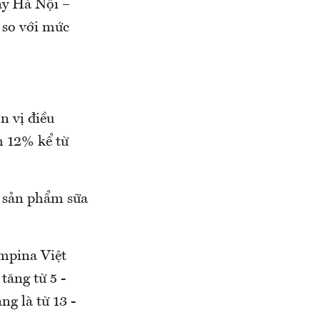
ay Hà Nội –
 so với mức
n vị điều
nh 12% kể từ
c sản phẩm sữa
ampina Việt
tăng từ 5 -
g là từ 13 -