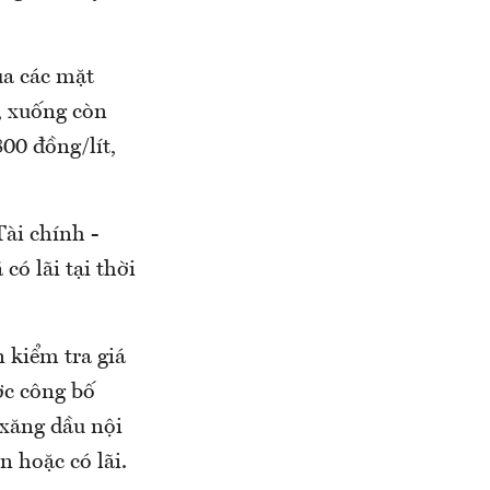
ủa các mặt
, xuống còn
800 đồng/lít,
Tài chính -
ó lãi tại thời
 kiểm tra giá
ợc công bố
 xăng dầu nội
n hoặc có lãi.