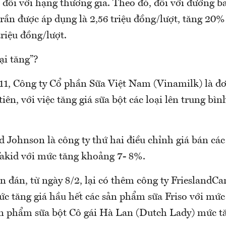
đối với hạng thương gia. Theo đó, đối với đường b
rần được áp dụng là 2,56 triệu đồng/lượt, tăng 20%
triệu đồng/lượt.
ại tăng”?
1, Công ty Cổ phần Sữa Việt Nam (Vinamilk) là đơ
tiên, với việc tăng giá sữa bột các loại lên trung bì
d Johnson là công ty thứ hai điều chỉnh giá bán cá
akid với mức tăng khoảng 7- 8%.
n đán, từ ngày 8/2, lại có thêm công ty FrieslandC
 tăng giá hầu hết các sản phẩm sữa Friso với mức 
n phẩm sữa bột Cô gái Hà Lan (Dutch Lady) mức tăn