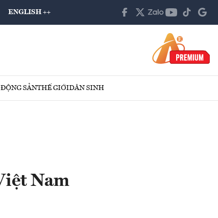
ENGLISH ++
 ĐỘNG SẢN
THẾ GIỚI
DÂN SINH
Việt Nam