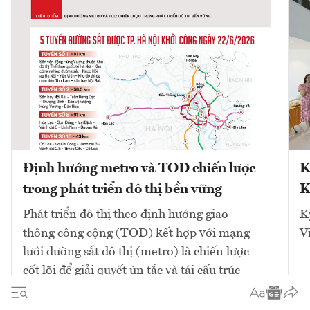
Định hướng metro và TOD chiến lược
K
trong phát triển đô thị bền vững
K
Phát triển đô thị theo định hướng giao
K
thông công cộng (TOD) kết hợp với mạng
V
lưới đường sắt đô thị (metro) là chiến lược
cốt lõi để giải quyết ùn tắc và tái cấu trúc
không gian. Mô hình này tập...