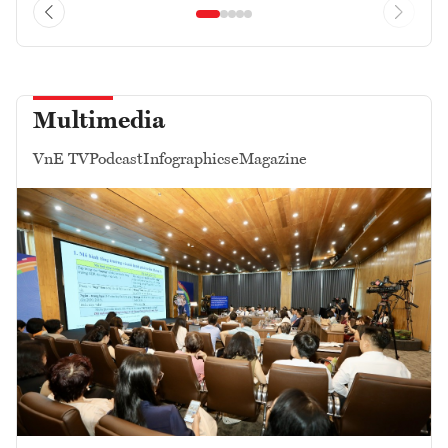
Multimedia
VnE TV
Podcast
Infographics
eMagazine