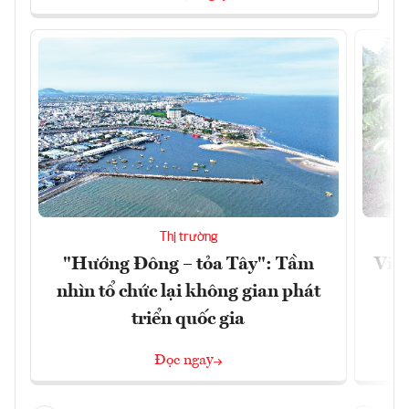
Thị trường
"Hướng Đông – tỏa Tây": Tầm
Việt
nhìn tổ chức lại không gian phát
g
triển quốc gia
Đọc ngay