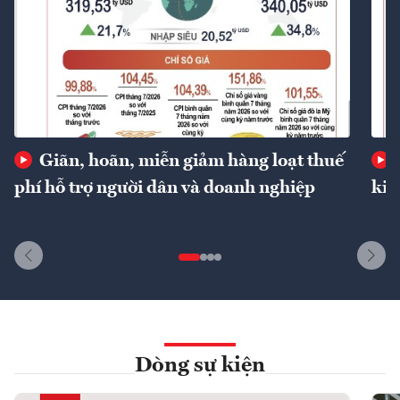
Giãn, hoãn, miễn giảm hàng loạt thuế
phí hỗ trợ người dân và doanh nghiệp
kin
Dòng sự kiện