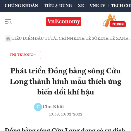
CHỨNG KHOÁN
TIÊU & DÙNG
XE
VNE TV
TECH CO
TIÊU ĐIỂM
ĐẦU TƯ
TÀI CHÍNH
KINH TẾ SỐ
KINH TẾ XANH
THỊ TRƯỜNG
Phát triển Đồng bằng sông Cửu
Long thành hình mẫu thích ứng
biến đổi khí hậu
Chu Khôi
C
10:53, 10/02/2022
Đồng bằng sông Cửu Long đang có sự dịch